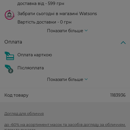
доставка від - 599 грн
Забрати сьогодні в магазині Watsons
Вартість доставки - 0 грн
Вартість доставки - 99 грн, безкоштовна доставка від - 699 грн
Показати більше
Оплата
Оплата карткою
Післяоплата
Показати більше
Код товару
1183936
Догляд для обличчя
до -60% на асортимент масок та засобів догляду за обличчям,
тілом та руками