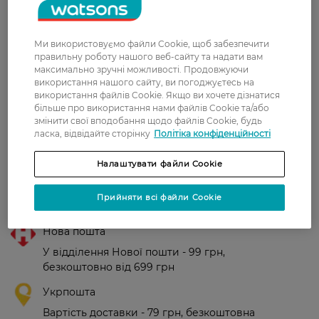
Галина
Хороший легкий крем, має
7 квітня, 2021
приємний запах, але як на мене
для моєї сухої шкіри підходить
Ми використовуємо файли Cookie, щоб забезпечити
більш для літа.
правильну роботу нашого веб-сайту та надати вам
максимально зручні можливості. Продовжуючи
Олеся
Крем хороший. Гарно зволожує
використання нашого сайту, ви погоджуєтесь на
14 березня, 2021
шкіру. Не жирний.
використання файлів Cookie. Якщо ви хочете дізнатися
більше про використання нами файлів Cookie та/або
змінити свої вподобання щодо файлів Cookie, будь
ласка, відвідайте сторінку
Політіка конфіденційності
Показати ще
Налаштувати файли Cookie
Прийняти всі файли Cookie
Доставка
Нова пошта
У відділення Нової пошти - 99 грн,
безкоштовно від 699 грн
Укрпошта
Вартість доставки - 79 грн, безкоштовна