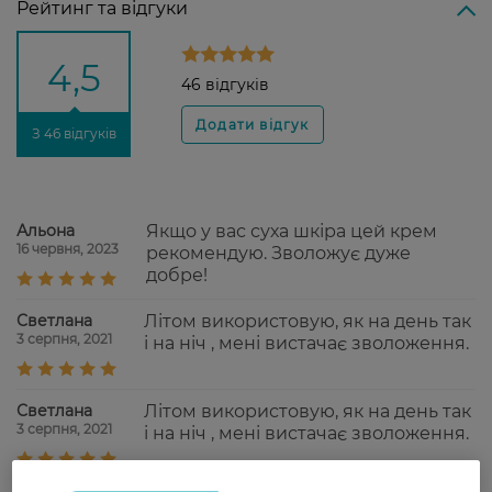
Рейтинг та відгуки
4,5
46 відгуків
З 46 відгуків
Альона
Якщо у вас суха шкіра цей крем
16 червня, 2023
рекомендую. Зволожує дуже
добре!
Светлана
Літом використовую, як на день так
3 серпня, 2021
і на ніч , мені вистачає зволоження.
Светлана
Літом використовую, як на день так
3 серпня, 2021
і на ніч , мені вистачає зволоження.