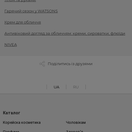
Гарячий сезон у WATSONS
Крем для обличчя
Антивіковий догляд за обличчям: креми, сироватки, флюїди
NIVEA
Поділитись із друзями
UA
RU
Каталог
Корейска косметика
Чоловікам
Парфуми
Здоров'я