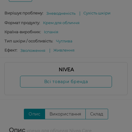
Вирішує проблему:
Сухість шкіри
Зневодненість
Формат продукту:
Крем для обличчя
Країна-виробник:
Іспанія
Тип шкіри / особливість:
Чутлива
Ефект:
Живлення
Зволоження
NIVEA
Всі товари бренда
Опис
Використання
Склад
Опис
крема для обличчя Nivea Care