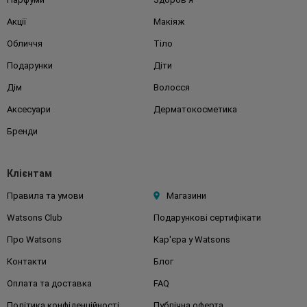
Акції
Макіяж
Обличчя
Тіло
Подарунки
Діти
Дім
Волосся
Аксесуари
Дерматокосметика
Бренди
Клієнтам
Правила та умови
Магазини
Watsons Club
Подарункові сертифікати
Про Watsons
Кар'єра у Watsons
Контакти
Блог
Оплата та доставка
FAQ
Політика конфіденційності
Публічна оферта