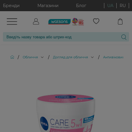
Бренди
Магазини
Блог
UA
RU
/
/
/
Обличчя
Догляд для обличчя
Антивіковий дог