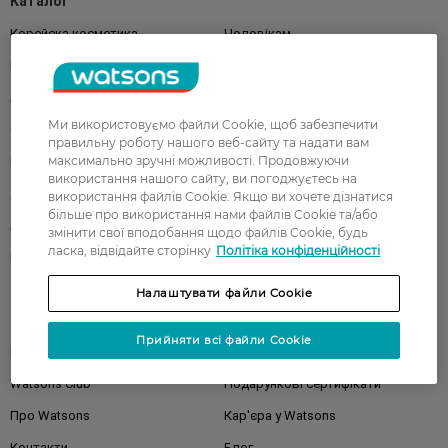
Каталог
Корейска косметика
Чоловікам
Парфуми
Здоров'я
Акції
Макіяж
Ми використовуємо файли Cookie, щоб забезпечити
Обличчя
Тіло
правильну роботу нашого веб-сайту та надати вам
максимально зручні можливості. Продовжуючи
Подарунки
Діти
використання нашого сайту, ви погоджуєтесь на
Дім
Волосся
використання файлів Cookie. Якщо ви хочете дізнатися
більше про використання нами файлів Cookie та/або
Аксесуари
Дерматокосметика
змінити свої вподобання щодо файлів Cookie, будь
ласка, відвідайте сторінку
Політіка конфіденційності
Бренди
Налаштувати файли Cookie
Клієнтам
Прийняти всі файли Cookie
Правила та умови
Магазини
Watsons Club
Подарункові сертифікати
Про Watsons
Кар'єра у Watsons
Контакти
Блог