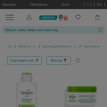
Бренди
Магазини
Блог
UA
RU
/
/
/
Обличчя
Догляд для обличчя
Крем для облич
Сортувати за:
Фільтр