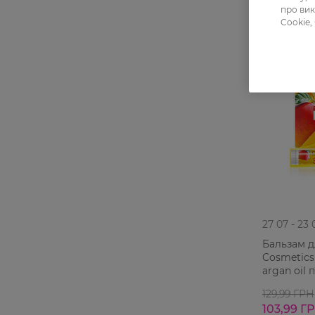
про вик
Cookie,
-20%
27 07 - 23 
Бальзам д
Cosmetics
argan oil
відновлю
129,99 ГРН
103,99 Г