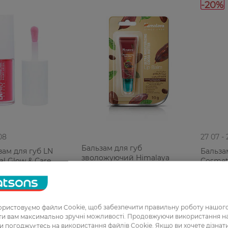
-20%
08
27 07 -
Бальзам для губ
зам для губ LN
Бальзам
зволожуючий Himalaya
al Glow & Сare
Cosmeti
Herbals з олією какао 10 г
Oil №101 3,7 мл
coconut
Зволож
139,99 
79,99 ГРН
РН
111,99
ристовуємо файли Cookie, щоб забезпечити правильну роботу нашого
ати вам максимально зручні можливості. Продовжуючи використання 
ви погоджуєтесь на використання файлів Cookie. Якщо ви хочете дізнат