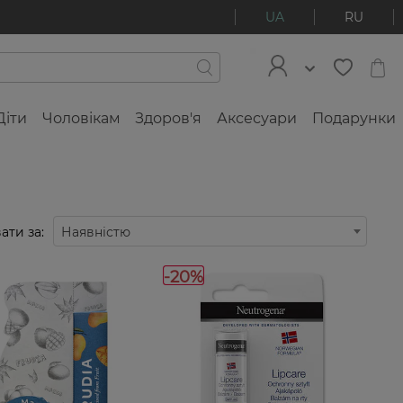
UA
RU
Діти
Чоловікам
Здоров'я
Аксесуари
Подарунки
ати за:
Наявністю
-20%