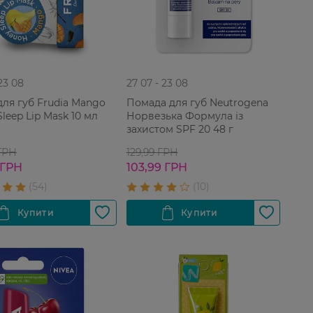
 23 08
27 07 - 23 08
для губ Frudia Mango
Помада для губ Neutrogena
leep Lip Mask 10 мл
Норвезька Формула із
захистом SPF 20 48 г
 ГРН
129,99 ГРН
 ГРН
103,99 ГРН