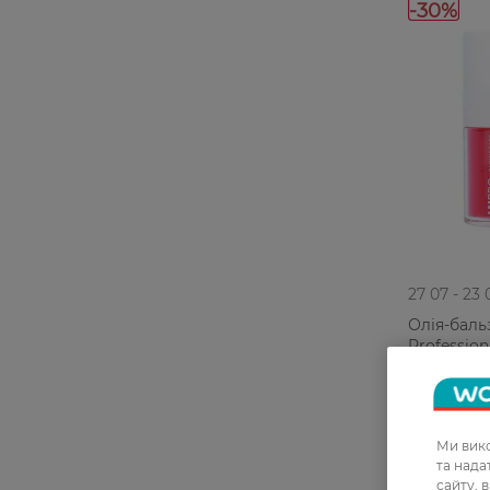
-30%
27 07 - 23 
Олія-баль
Profession
Balmy Lip 
219,99 ГРН
153,99 Г
Ми вико
та над
сайту, 