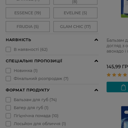
Бальзам д
догляд з 
авокадо і
145,99 Г