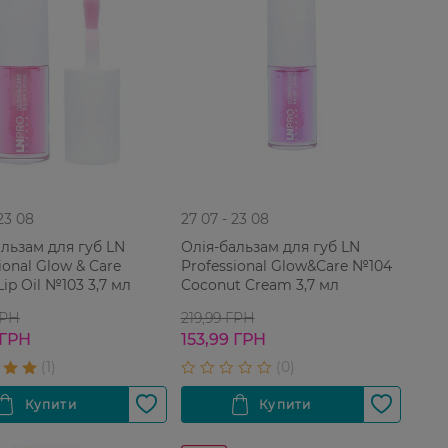
 23 08
27 07 - 23 08
альзам для губ LN
Олія-бальзам для губ LN
ional Glow & Сare
Professional Glow&Сare №104
ip Oil №103 3,7 мл
Coconut Cream 3,7 мл
ГРН
219,99 ГРН
 ГРН
153,99 ГРН