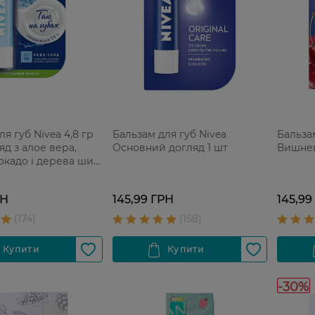
я губ Nivea 4,8 гр
Бальзам для губ Nivea
Бальзам
яд з алое вера,
Основний догляд 1 шт
Вишнев
окадо і дерева ши
РН
145,99 ГРН
145,99
-30%