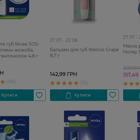
27 07 -
27 07 - 23 08
ля губ Nivea SOS-
Маска 
Бальзам для губ Welcos Grape
оліями жожоба,
Honey S
8,7 г
 пантенолом 4,8 г
209,99
РН
142,99 ГРН
157,49