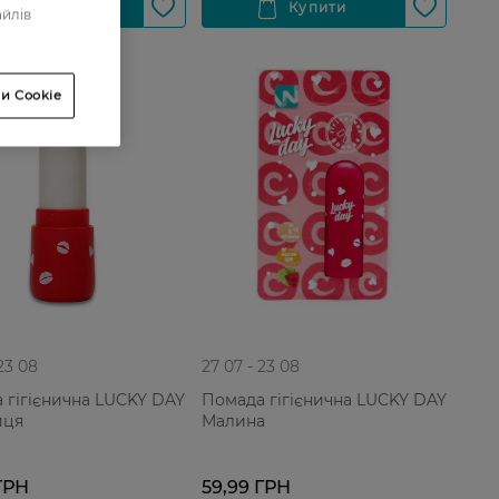
айлів
и Cookie
 23 08
27 07 - 23 08
 гігієнична LUCKY DAY
Помада гігієнична LUCKY DAY
иця
Малина
ГРН
59,99 ГРН