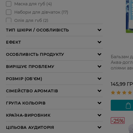
Бальзам дл
Аква-догл
оліями ав
4,8 г
145,99 Г
-25%