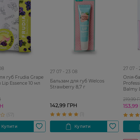
08
27 07 -
27 07 - 23 08
ля губ Frudia Grape
Олія-б
Бальзам для губ Welcos
 Lip Essence 10 мл
Profess
Strawberry 8,7 г
Balmy L
Н
219,99 
142,99 ГРН
РН
153,99