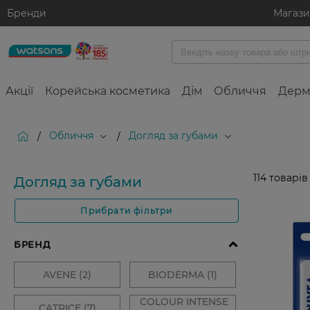
Бренди
Магаз
Акції
Корейська косметика
Дім
Обличчя
Дерм
Обличчя
Догляд за губами
/
/
114
товарів
Догляд за губами
Прибрати фільтри