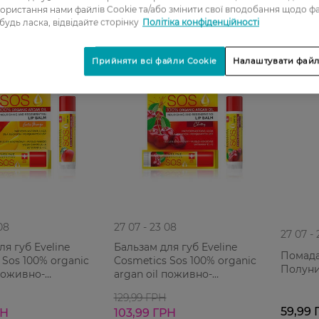
ористання нами файлів Cookie та/або змінити свої вподобання щодо ф
 будь ласка, відвідайте сторінку
Політіка конфіденційності
-20%
Прийняти всі файли Cookie
Налаштувати файл
08
27 07 - 23 08
27 07 -
ля губ Eveline
Бальзам для губ Eveline
Помада
 Sos 100% organic
Cosmetics Sos 100% organic
Полун
 поживно-
argan oil поживно-
ючий 1 шт
відновлюючий Вишня 1 шт
129,99 ГРН
59,99 
РН
103,99 ГРН