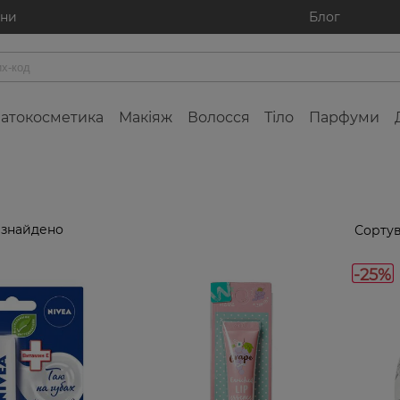
ини
Блог
атокосметика
Макіяж
Волосся
Тіло
Парфуми
 знайдено
Сортув
-25%