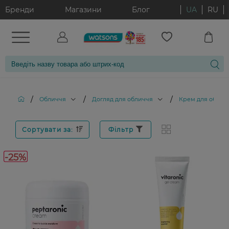
Бренди
Магазини
Блог
UA
RU
/
/
/
Обличчя
Догляд для обличчя
Крем для облич
Сортувати за:
Фільтр
-25%