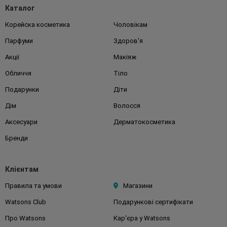
Каталог
Корейска косметика
Чоловікам
Парфуми
Здоров'я
Акції
Макіяж
Обличчя
Тіло
Подарунки
Діти
Дім
Волосся
Аксесуари
Дерматокосметика
Бренди
Клієнтам
Правила та умови
Магазини
Watsons Club
Подарункові сертифікати
Про Watsons
Кар'єра у Watsons