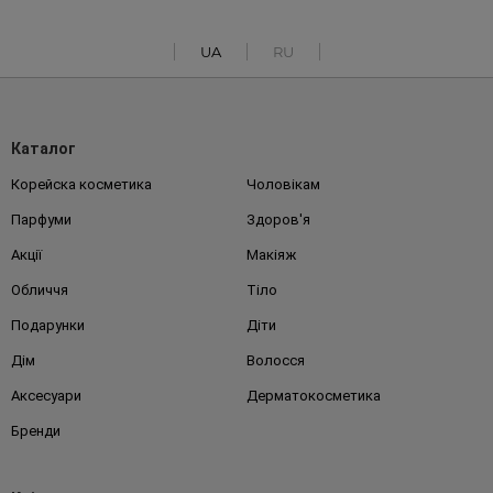
UA
RU
Каталог
Корейска косметика
Чоловікам
Парфуми
Здоров'я
Акції
Макіяж
Обличчя
Тіло
Подарунки
Діти
Дім
Волосся
Аксесуари
Дерматокосметика
Бренди