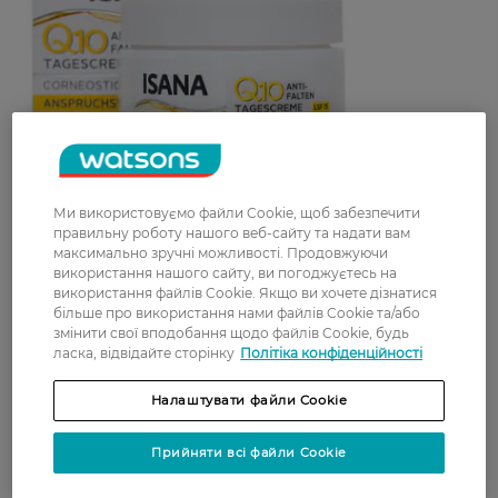
Крім зволоження, основною перевагою крему
Ми використовуємо файли Cookie, щоб забезпечити
для обличчя з SPF на кожен день є його здатність
правильну роботу нашого веб-сайту та надати вам
захищати шкіру від шкідливого впливу
максимально зручні можливості. Продовжуючи
використання нашого сайту, ви погоджуєтесь на
ультрафіолетового (УФ) випромінювання.
використання файлів Cookie. Якщо ви хочете дізнатися
Щоденне використання SPF допомагає запобігти
більше про використання нами файлів Cookie та/або
передчасному старінню, викликаному впливом
змінити свої вподобання щодо файлів Cookie, будь
сонця. Ультрафіолетові промені можуть
ласка, відвідайте сторінку
Політіка конфіденційності
проникати в шкіру, призводячи до фотостаріння,
яке характеризується зморшками, тонкими
Налаштувати файли Cookie
лініями та гіперпігментацією. Регулярне
застосування зволожувального крему з SPF
Прийняти всі файли Cookie
знижує ризик появи цих ознак старіння.
Крім того, включення SPF у ваш догляд за шкірою