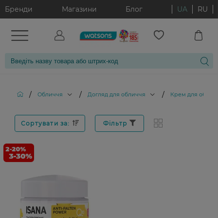
Бренди
Магазини
Блог
UA
RU
/
/
/
Обличчя
Догляд для обличчя
Крем для облич
Сортувати за:
Фільтр