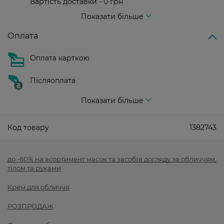
Вартість доставки - 0 грн
Вартість доставки - 99 грн, безкоштовна доставка від - 699 грн
Показати більше
Оплата
Оплата карткою
Післяоплата
Показати більше
Код товару
1382743
до -60% на асортимент масок та засобів догляду за обличчям,
тілом та руками
Крем для обличчя
РОЗПРОДАЖ