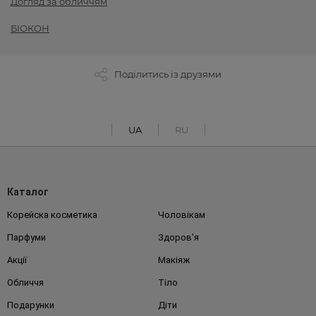
Догляд за обличчям
БІОКОН
Поділитись із друзями
UA
RU
Каталог
Корейска косметика
Чоловікам
Парфуми
Здоров'я
Акції
Макіяж
Обличчя
Тіло
Подарунки
Діти