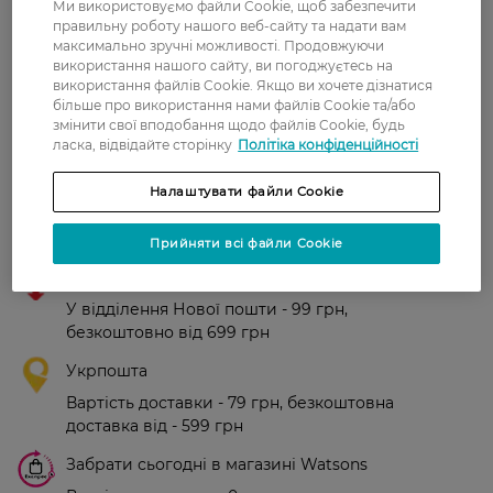
Ми використовуємо файли Cookie, щоб забезпечити
правильну роботу нашого веб-сайту та надати вам
Рейтинг та відгуки
максимально зручні можливості. Продовжуючи
використання нашого сайту, ви погоджуєтесь на
використання файлів Cookie. Якщо ви хочете дізнатися
0
більше про використання нами файлів Cookie та/або
0 відгуків
змінити свої вподобання щодо файлів Cookie, будь
ласка, відвідайте сторінку
Політіка конфіденційності
З 0 відгуків
Налаштувати файли Cookie
Доставка
Прийняти всі файли Cookie
Нова пошта
У відділення Нової пошти - 99 грн,
безкоштовно від 699 грн
Укрпошта
Вартість доставки - 79 грн, безкоштовна
доставка від - 599 грн
Забрати сьогодні в магазині Watsons