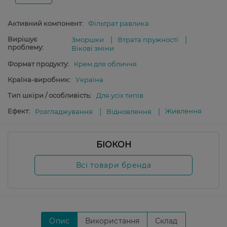
Активний компонент:
Фільтрат равлика
Вирішує
Зморшки
Втрата пружності
проблему:
Вікові зміни
Формат продукту:
Крем для обличчя
Країна-виробник:
Україна
Тип шкіри / особливість:
Для усіх типів
Ефект:
Живлення
Розгладжування
Відновлення
БІОКОН
Всі товари бренда
Опис
Використання
Склад