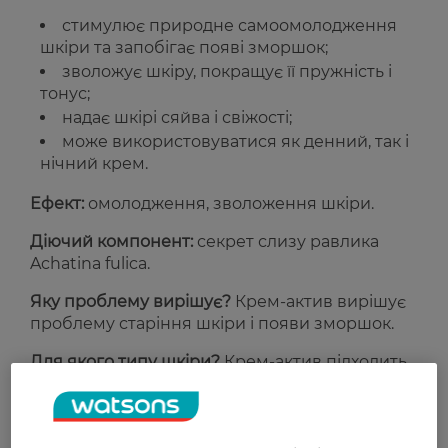
стимулює природне самоомолодження
шкіри та запобігає появі зморшок;
зволожує шкіру, покращує її пружність і
тонус;
надає шкірі сяйва і свіжості;
може використовуватися як денний, так і
нічний крем.
Ефект:
омолодження, зволоження шкіри.
Діючий компонент:
секрет слизу равлика
Achatina fulica.
Яку проблему вирішує?
Крем-актив вирішує
проблему старіння шкіри і появи зморшок.
Для якого типу шкіри?
Крем-актив підходить
для всіх типів зрілої шкіри.
Країна-виробник:
Україна.