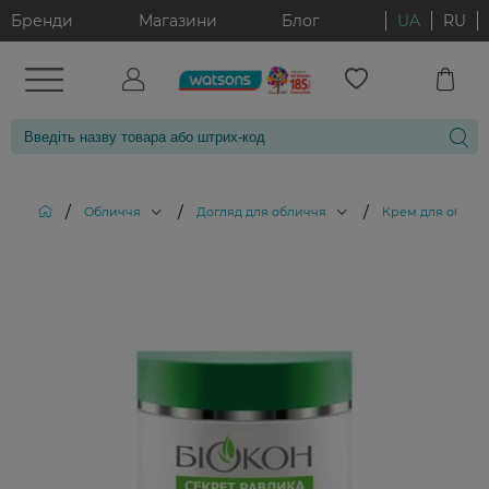
Бренди
Магазини
Блог
UA
RU
/
/
/
Обличчя
Догляд для обличчя
Крем для облич