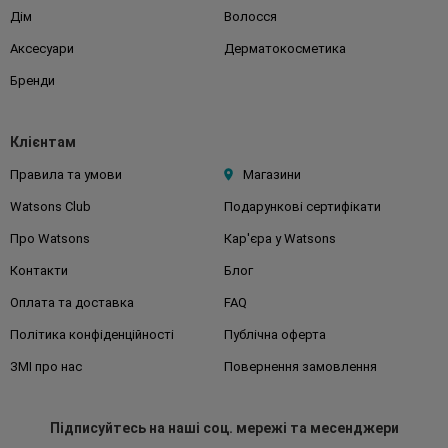
Дім
Волосся
Аксесуари
Дерматокосметика
Бренди
Клієнтам
Правила та умови
Магазини
Watsons Club
Подарункові сертифікати
Про Watsons
Кар'єра у Watsons
Контакти
Блог
Оплата та доставка
FAQ
Політика конфіденційності
Публічна оферта
ЗМІ про нас
Повернення замовлення
Підписуйтесь
на наші соц. мережі
та месенджери