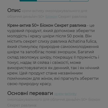
Опис
крем-активу омолоджувального для
обличчя день/ніч 50+
Біокон
Секрет равлика
Крем-актив 50+ Біокон Секрет равлика
- це
чудовий продукт, який допоможе зберегти
молодість і красу шкіри після 50 років. Він
містить секрет слизу равлика Achatina fulica,
який стимулює природне самоомолодження
шкіри та запобігає появі зморшок. Багатий
склад зволожує шкіру, покращує її пружність і
тонус, надає їй сяйва і свіжості, може
використовуватися як денний, так і як нічний
крем. Цей продукт стане незамінним
помічником для жінок, які прагнуть зберегти
свою природну красу.
Основні переваги
крем-активу
омолоджувального для обличчя день/ніч 50+ Біокон
Секрет равлика: