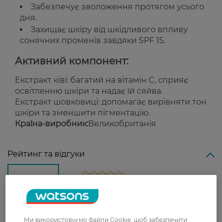
Забезпечує зволоження протягом усього
дня.
Захищає шкіру від шкідливого впливу
сонячних променів завдяки SPF 15.
Активний компонент:
Екстракт ківі: багатий на вітамін C, сприяє
освітленню шкіри та надає їй сяйва.
Екстракт шовковиці: допомагає вирівняти тон
шкіри та зменшити пігментацію.
Країна-виробник:
Великобританія
Рейтинг та відгуки
0
0 відгуків
З 0 відгуків
Ми використовуємо файли Cookie, щоб забезпечити