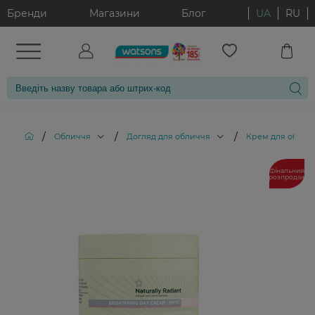
Бренди
Магазини
Блог
UA
RU
/
/
/
Обличчя
Догляд для обличчя
Крем для облич
Фінальний
розпродаж