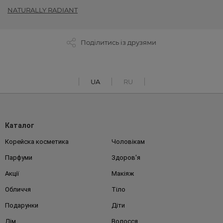
NATURALLY RADIANT
Поділитись із друзями
UA
RU
Каталог
Корейска косметика
Чоловікам
Парфуми
Здоров'я
Акції
Макіяж
Обличчя
Тіло
Подарунки
Діти
Дім
Волосся