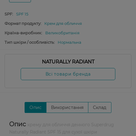
SPF:
SPF 15
Формат продукту:
Крем для обличчя
Країна-виробник:
Великобританія
Тип шкіри / особливість:
Нормальна
NATURALLY RADIANT
Всі товари бренда
Опис
Використання
Склад
Опис
крему для обличчя денного Superdrug
Naturally Radiant SPF 15 для сухої шкіри