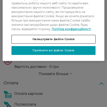
правильну роботу нашого веб-сайту та надати вам
максимально зручні можливості. Продовжуючи
Доставка
використання нашого сайту, ви погоджуєтесь на
використання файлів Cookie. Якщо ви хочете дізнатися
Нова пошта
більше про використання нами файлів Cookie та/або
змінити свої вподобання щодо файлів Cookie, будь
У відділення Нової пошти - 99 грн,
ласка, відвідайте сторінку
Політіка конфіденційності
безкоштовно від 699 грн
Укрпошта
Налаштувати файли Cookie
Вартість доставки - 79 грн, безкоштовна
Прийняти всі файли Cookie
доставка від - 599 грн
Забрати сьогодні в магазині Watsons
Вартість доставки - 0 грн
Вартість доставки - 99 грн, безкоштовна доставка від - 699 грн
Показати більше
Оплата
Оплата карткою
Післяоплата