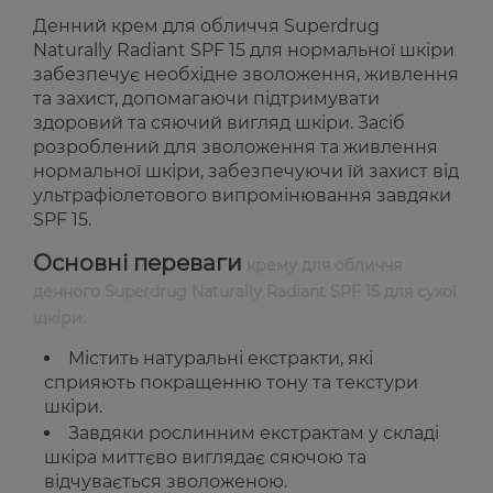
Денний крем для обличчя Superdrug
Naturally Radiant SPF 15 для нормальної шкіри
забезпечує необхідне зволоження, живлення
та захист, допомагаючи підтримувати
здоровий та сяючий вигляд шкіри. Засіб
розроблений для зволоження та живлення
нормальної шкіри, забезпечуючи їй захист від
ультрафіолетового випромінювання завдяки
SPF 15.
Основні переваги
крему для обличчя
денного Superdrug Naturally Radiant SPF 15 для сухої
шкіри:
Містить натуральні екстракти, які
сприяють покращенню тону та текстури
шкіри.
Завдяки рослинним екстрактам у складі
шкіра миттєво виглядає сяючою та
відчувається зволоженою.