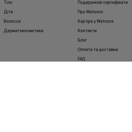
Тіло
Подарункові сертифікати
Діти
Про Watsons
Волосся
Кар'єра у Watsons
Дерматокосметика
Контакти
Блог
Оплата та доставка
FAQ
Політика конфіденційності
Публічна оферта
ЗМІ про нас
Повернення замовлення
©2014 - 2026. Умови використання сайту