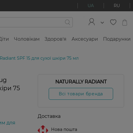
UA
RU
Діти
Чоловікам
Здоров'я
Аксесуари
Подарунки
adiant SPF 15 для сухої шкіри 75 мл
ug
NATURALLY RADIANT
кіри 75
Всі товари бренда
Доставка
им для
Нова пошта