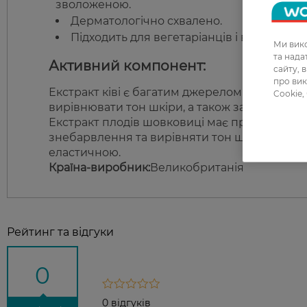
зволоженою.
Дерматологічно схвалено.
Підходить для вегетаріанців і веганів.
Ми вико
та над
Активний компонент:
сайту, 
про вик
Екстракт ківі є багатим джерелом вітаміну С
Cookie,
вирівнювати тон шкіри, а також забезпечува
Екстракт плодів шовковиці має природні сил
знебарвлення та вирівняти тон шкіри, покра
еластичною.
Країна-виробник:
Великобританія
Рейтинг та відгуки
0
0 відгуків