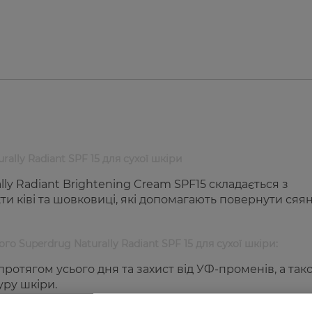
ally Radiant SPF 15 для сухої шкіри
y Radiant Brightening Cream SPF15 складається з
ти ківі та шовковиці, які допомагають повернути сяя
о Superdrug Naturally Radiant SPF 15 для сухої шкіри:
отягом усього дня та захист від УФ-променів, а так
уру шкіри.
шкіра миттєво виглядає сяючою та відчувається