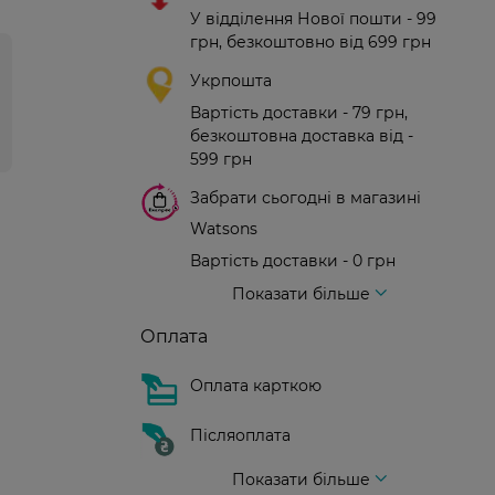
У відділення Нової пошти - 99
грн, безкоштовно від 699 грн
Укрпошта
Вартість доставки - 79 грн,
безкоштовна доставка від -
599 грн
Забрати сьогодні в магазині
Watsons
Вартість доставки - 0 грн
Вартість доставки - 99 грн, безкоштовна доставка від - 699 грн
Доставка кур'єром нової пошти
Вартість доставки - 150 грн (до парадного)
Показати більше
Оплата
Оплата карткою
Післяоплата
Показати більше