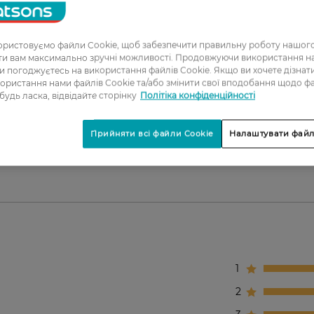
ристовуємо файли Cookie, щоб забезпечити правильну роботу нашого
ати вам максимально зручні можливості. Продовжуючи використання 
ви погоджуєтесь на використання файлів Cookie. Якщо ви хочете дізнат
ористання нами файлів Cookie та/або змінити свої вподобання щодо ф
, який відомий своєю здатністю допомагати освітлюва
 будь ласка, відвідайте сторінку
Політіка конфіденційності
ти антиоксидантний захист від вільних радикалів.
ьні освітлюючі властивості, які допомагають зменши
Прийняти всі файли Cookie
Налаштувати файл
щити бар’єрну функцію шкіри, зберігаючи її м’якою т
1
2