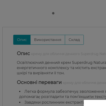
Опис
Використання
Склад
Опис
крему для обличчя денного Superdrug Natur
Освітлюючий денний крем Superdrug Naturall
енергетичного комплексу та містить екстрак
шкірі та вирівняти її тон.
Основні переваги
крему для обличчя денног
Легка формула забезпечує зволоження пр
допомагає розгладити та пом’якшити текст
Завдяки рослинним екстрактам у складі 