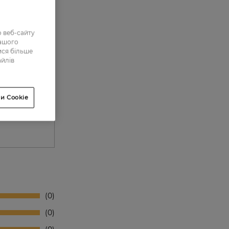
 веб-сайту
нашого
ися більше
айлів
ти та
ти
и Cookie
а
0
0