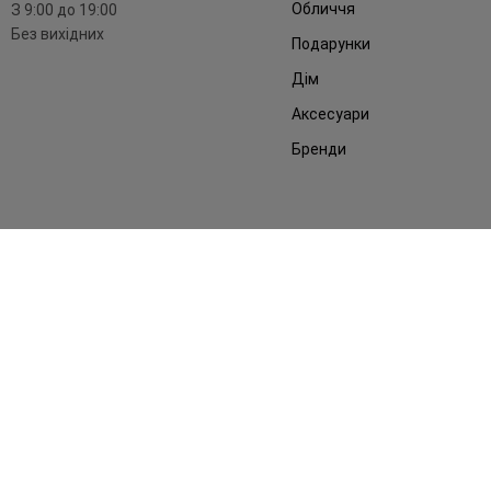
Обличчя
З 9:00 до 19:00
Без вихідних
Подарунки
Дім
Аксесуари
Бренди