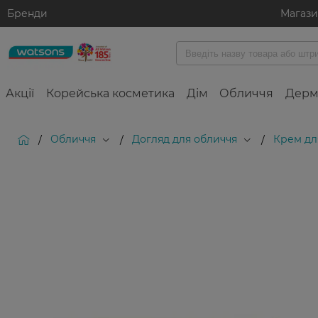
Бренди
Магаз
Акції
Корейська косметика
Дім
Обличчя
Дерм
Обличчя
Догляд для обличчя
Крем дл
/
/
/