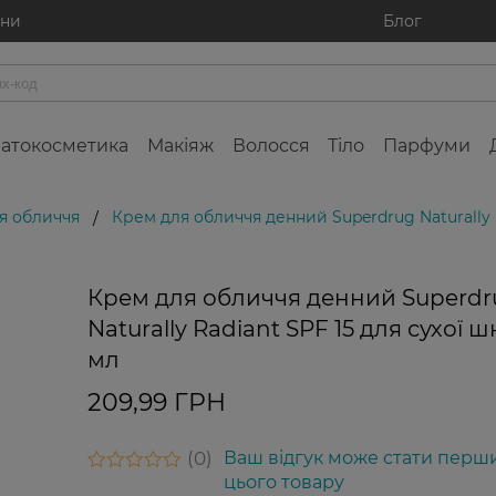
ини
Блог
атокосметика
Макіяж
Волосся
Тіло
Парфуми
я обличчя
Крем для обличчя денний Superdrug Naturally R
/
Крем для обличчя денний Superdr
Naturally Radiant SPF 15 для сухої ш
мл
209,99 ГРН
0
Ваш відгук може стати перш
цього товару