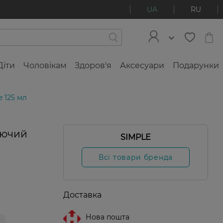
UA
RU
Діти
Чоловікам
Здоров'я
Аксесуари
Подарунки
 125 мл
уючий
SIMPLE
Всі товари бренда
Доставка
Нова пошта