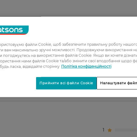
ароматизаторів та барвників;
тваринах.
 шкіри.
ристовуємо файли Cookie, щоб забезпечити правильну роботу нашого
ати вам максимально зручні можливості. Продовжуючи використання 
вітамін Е, гліцерин рослинного походження.
ви погоджуєтесь на використання файлів Cookie. Якщо ви хочете дізнат
ористання нами файлів Cookie та/або змінити свої вподобання щодо ф
нерівний колір обличчя.
 будь ласка, відвідайте сторінку
Політіка конфіденційності
ів шкіри.
Прийняти всі файли Cookie
Налаштувати файл
1