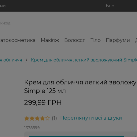
ини
Блог
атокосметика
Макіяж
Волосся
Тіло
Парфуми
я обличчя
Крем для обличчя легкий зволожуючий Simple
/
Крем для обличчя легкий зволож
Simple 125 мл
299,99 ГРН
1
Переглянути всі відгуки
1378599