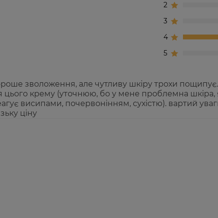
2
3
4
5
ороше зволоження, але чутливу шкіру трохи пощипує.
я цього крему (уточнюю, бо у мене проблемна шкіра, 
еагує висипами, почервонінням, сухістю). вартий уваг
зьку ціну