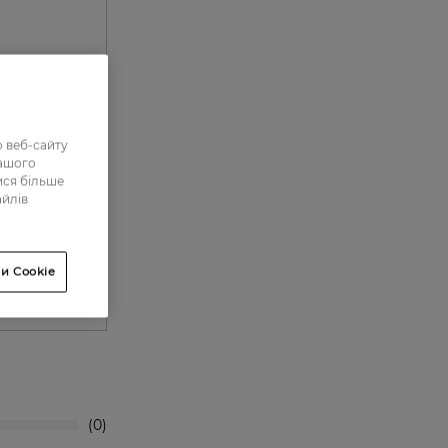
 веб-сайту
нашого
ися більше
айлів
и Cookie
0