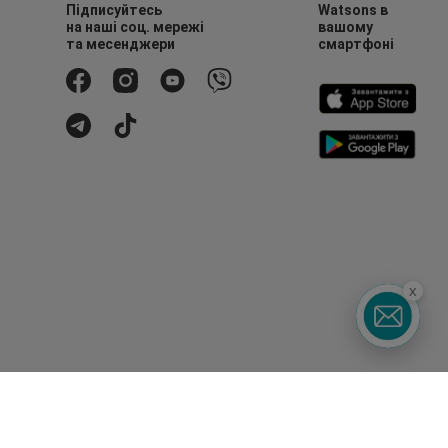
Підписуйтесь
Watsons в
на наші соц. мережі
вашому
та месенджери
смартфоні
x