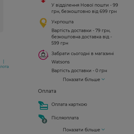
У відділення Нової пошти - 99
грн, безкоштовно від 699 грн
Укрпошта
Вартість доставки - 79 грн,
безкоштовна доставка від -
599 грн
Забрати сьогодні в магазині
Watsons
лота
Вартість доставки - 0 грн
Вартість доставки - 99 грн, безкоштовна доставка від - 699 грн
Доставка кур'єром нової пошти
Вартість доставки - 150 грн (до парадного)
Показати більше
Оплата
Оплата карткою
Післяоплата
Показати більше