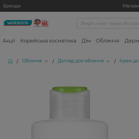
Бренди
Магаз
Акції
Корейська косметика
Дім
Обличчя
Дерм
Обличчя
Догляд для обличчя
Крем дл
/
/
/