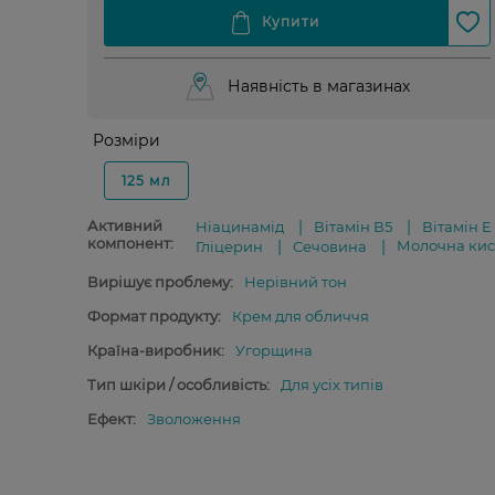
Наявність в магазинах
Розміри
125 мл
Активний
Ніацинамід
Вітамін В5
Вітамін E
компонент:
Молочна кис
Гліцерин
Сечовина
Вирішує проблему:
Нерівний тон
Формат продукту:
Крем для обличчя
Країна-виробник:
Угорщина
Тип шкіри / особливість:
Для усіх типів
Ефект:
Зволоження