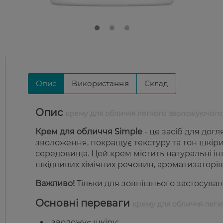
Опис
Використання
Склад
Опис
крему для обличчя легкого зволожуючого
Крем для обличчя Simple
- це засіб для дог
зволоження, покращує текстуру та тон шкір
середовища. Цей крем містить натуральні інг
шкідливих хімічних речовин, ароматизаторів
Важливо!
Тільки для зовнішнього застосуван
Основні переваги
крему для обличчя легк
зволожує шкіру;