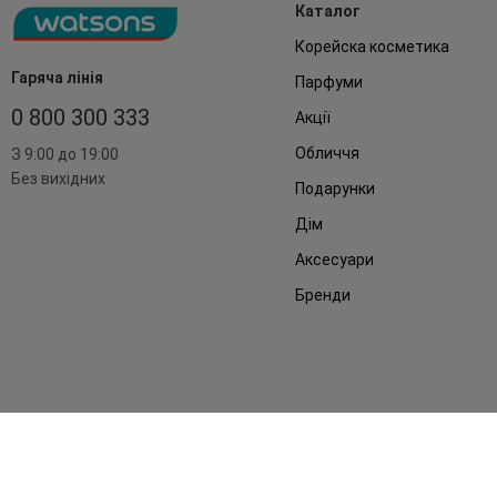
Каталог
Корейска косметика
Гаряча лінія
Парфуми
0 800 300 333
Акції
Обличчя
З 9:00 до 19:00
Без вихідних
Подарунки
Дім
Аксесуари
Бренди