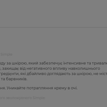
 Simple
ляду за шкірою, який забезпечує інтенсивне та тривал
и, захищає від негативного впливу навколишнього
редієнти, які дбайливо доглядають за шкірою, не міс
 та барвників.
ня. Уникайте потрапляння крему в очі.
ого зволожуючого Simple: