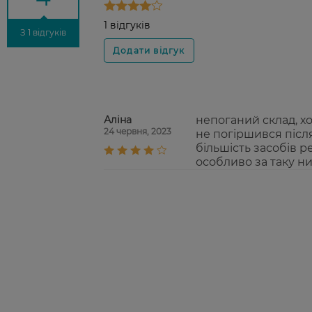
1 відгуків
З 1 відгуків
Аліна
непоганий склад, х
24 червня, 2023
не погіршився післ
більшість засобів р
особливо за таку ни