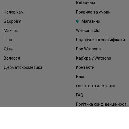
Клієнтам
Чоловікам
Правила та умови
Здоров'я
Магазини
Макіяж
Watsons Club
Тіло
Подарункові сертифікати
Діти
Про Watsons
Волосся
Кар'єра у Watsons
Дерматокосметика
Контакти
Блог
Оплата та доставка
FAQ
Політика конфіденційності
Публічна оферта
ЗМІ про нас