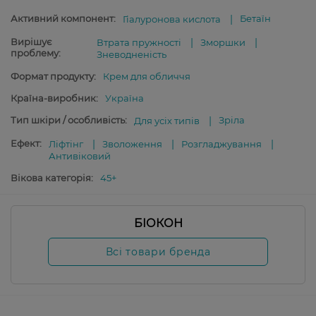
Активний компонент:
Бетаїн
Гіалуронова кислота
Вирішує
Втрата пружності
Зморшки
проблему:
Зневодненість
Формат продукту:
Крем для обличчя
Країна-виробник:
Україна
Тип шкіри / особливість:
Зріла
Для усіх типів
Ефект:
Ліфтінг
Зволоження
Розгладжування
Антивіковий
Вікова категорія:
45+
БІОКОН
Всі товари бренда