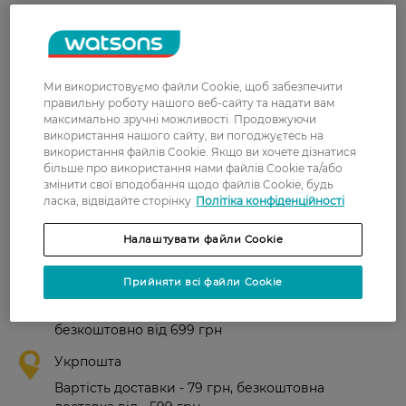
Лариса
Крем з приємним запахом, ефект
19 травня, 2018
ліфтингу спостерігається )
Ми використовуємо файли Cookie, щоб забезпечити
Олена
Чудовий крем! Добре зволожує
правильну роботу нашого веб-сайту та надати вам
17 травня, 2018
шкіру. Має приємний аромат.
максимально зручні можливості. Продовжуючи
використання нашого сайту, ви погоджуєтесь на
використання файлів Cookie. Якщо ви хочете дізнатися
більше про використання нами файлів Cookie та/або
Показати ще
змінити свої вподобання щодо файлів Cookie, будь
ласка, відвідайте сторінку
Політіка конфіденційності
Налаштувати файли Cookie
Доставка
Прийняти всі файли Cookie
Нова пошта
У відділення Нової пошти - 99 грн,
безкоштовно від 699 грн
Укрпошта
Вартість доставки - 79 грн, безкоштовна