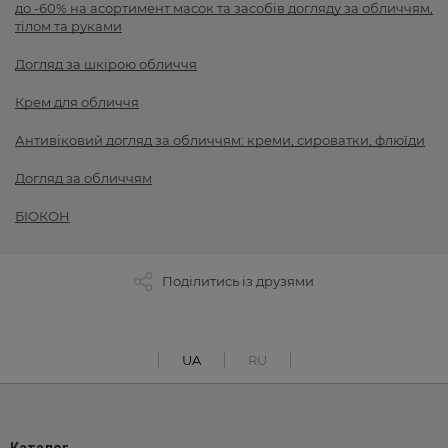
до -60% на асортимент масок та засобів догляду за обличчям,
тілом та руками
Догляд за шкірою обличчя
Крем для обличчя
Антивіковий догляд за обличчям: креми, сироватки, флюїди
Догляд за обличчям
БІОКОН
Поділитись із друзями
UA
RU