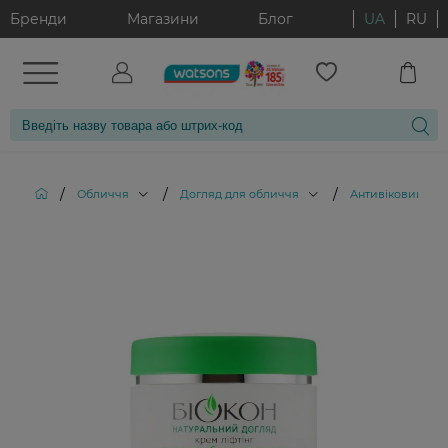
Бренди
Магазини
Блог
UA
RU
/
/
/
Обличчя
Догляд для обличчя
Антивіковий дог