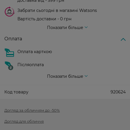
доставка від - 599 грн
Забрати сьогодні в магазині Watsons
Вартість доставки - 0 грн
Вартість доставки - 99 грн, безкоштовна доставка від - 699 грн
Показати більше
Оплата
Оплата карткою
Післяоплата
Показати більше
Код товару
920624
Догляд за обличчям до -50%
Догляд для обличчя