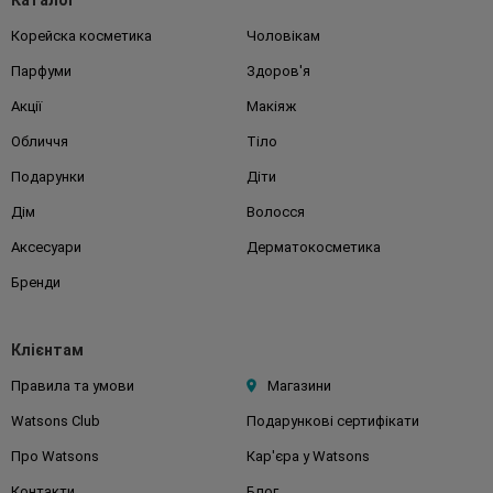
Каталог
Корейска косметика
Чоловікам
Парфуми
Здоров'я
Акції
Макіяж
Обличчя
Тіло
Подарунки
Діти
Дім
Волосся
Аксесуари
Дерматокосметика
Бренди
Клієнтам
Правила та умови
Магазини
Watsons Club
Подарункові сертифікати
Про Watsons
Кар'єра у Watsons
Контакти
Блог