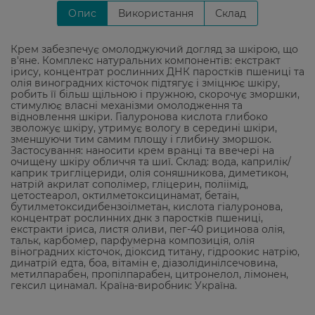
Опис
Використання
Склад
Крем забезпечує омолоджуючий догляд за шкірою, що
в'яне. Комплекс натуральних компонентів: екстракт
ірису, концентрат рослинних ДНК паростків пшениці та
олія виноградних кісточок підтягує і зміцнює шкіру,
робить її більш щільною і пружною, скорочує зморшки,
стимулює власні механізми омолодження та
відновлення шкіри. Гіалуронова кислота глибоко
зволожує шкіру, утримує вологу в середині шкіри,
зменшуючи тим самим площу і глибину зморшок.
Застосування: наносити крем вранці та ввечері на
очищену шкіру обличчя та шиї. Склад: вода, каприлік/
каприк тригліцериди, олія соняшникова, диметикон,
натрій акрилат сополімер, гліцерин, поліімід,
цетостеарол, октилметоксицинамат, бетаін,
бутилметоксидибензоілметан, кислота гіалуронова,
концентрат рослинних днк з паростків пшениці,
екстракти іриса, листя оливи, пег-40 рицинова олія,
тальк, карбомер, парфумерна композиція, олія
віноградних кісточок, діоксид титану, гідроокис натрію,
динатрій едта, боа, вітамін е, діазолідинілсечовина,
метилпарабен, пропілпарабен, цитронелол, лімонен,
гексил цинамал. Країна-виробник: Україна.