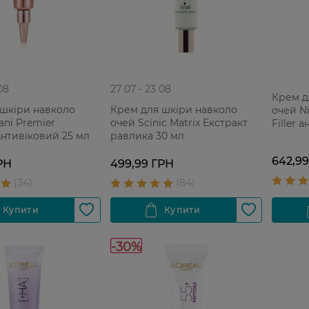
08
27 07 - 23 08
Крем д
 шкіри навколо
Крем для шкіри навколо
очей Ni
ani Premier
очей Scinic Matrix Екстракт
Filler 
Антивіковий 25 мл
равлика 30 мл
проти 
642,9
РН
499,99 ГРН
-30%