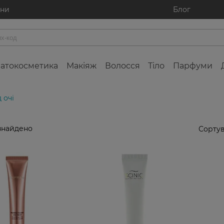
ини
Блог
атокосметика
Макіяж
Волосся
Тіло
Парфуми
 очі
знайдено
Сортув