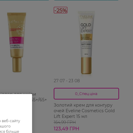
-25%
27 07 - 23 08
іллер для шкіри
0_Спец.ціна
о очей Біокон 55+/65+
Золотий крем для контуру
очей Eveline Cosmetics Gold
Lift Expert 15 мл
 веб-сайту
ГРН
164,99 ГРН
нашого
123,49 ГРН
ися більше