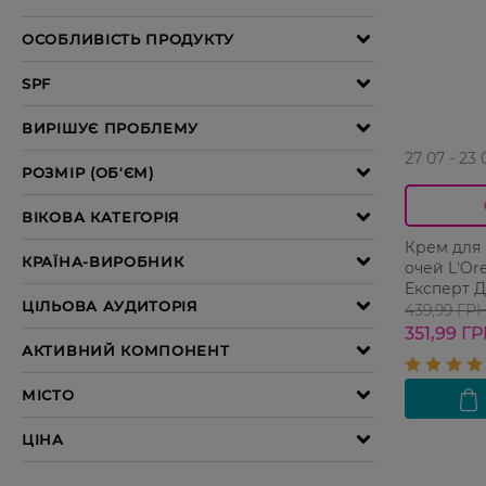
27 07 - 23 
Крем для
очей L'Ore
Експерт Д
15 мл
439,99 ГР
351,99 Г