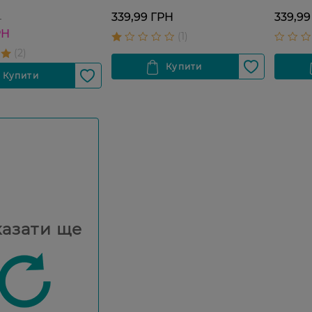
339,99 ГРН
339,99
Н
РН
азати ще