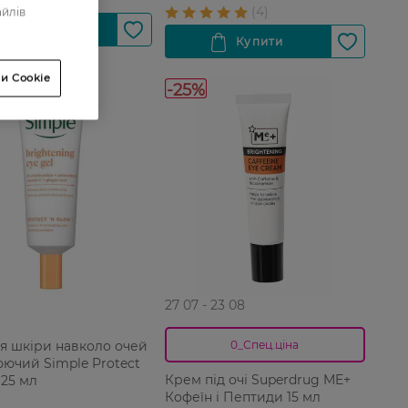
айлів
и Cookie
-25%
27 07 - 23 08
ля шкіри навколо очей
0_Спец.ціна
юючий Simple Protect
Крем під очі Superdrug ME+
 25 мл
Кофеїн і Пептиди 15 мл