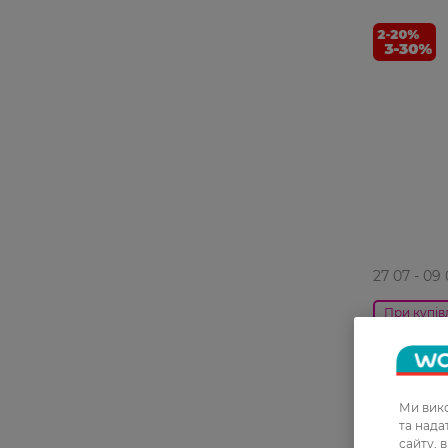
27 07 - 09
При купівл
Крем для
очей Isana
Ми вико
179,99 Г
та над
сайту, 