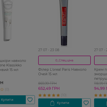
27 07 - 23 08
27 07 -
 шкіри навколо
0_Спец.ціна
ne Klassikkо
Філер L'oreal Paris Навколо
Крем пі
ивий 15 мл
Очей 15 мл
зморшо
петруш
РН
869,99 ГРН
118,99 
652,49 ГРН
94,99