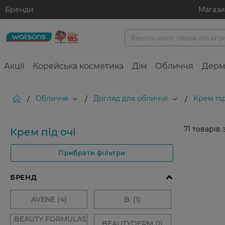
Бренди
Магаз
Акції
Корейська косметика
Дім
Обличчя
Дерм
Обличчя
Догляд для обличчя
Крем під
/
/
/
71
товарів 
Крем під очі
Прибрати фільтри