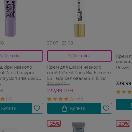
08
27 07 - 23 08
Крем п
0_Спец.ціна
0_Спец.ціна
навкол
 шкіри навколо
Крем для шкіри навколо
Power, 
al Paris Гіалурон
очей L'Оreal Paris Вік Експерт
ля усіх типів шкіри
55+ відновлювальний 15 мл
339,99
Н
339,99 ГРН
РН
237,99 ГРН
-25%
-20%