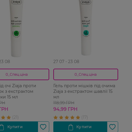
 23 08
27 07 - 23 08
0_Спец.ціна
0_Спец.ціна
д очі Ziaja проти
Гель проти мішків під очима
к з екстрактом
Ziaja з екстрактом шавлії 15
ки 15 мл
мл
ГРН
118,99 ГРН
 ГРН
94,99 ГРН