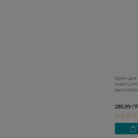
Крем для
очей Lume
заспокійл
285,99 Г