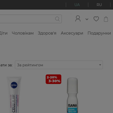
UA
RU
Діти
Чоловікам
Здоров'я
Аксесуари
Подарунки
ати за:
За рейтингом