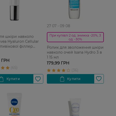
27 07 - 09 08
При купівлі 2 од. знижка -20%, 3
ля шкіри навколо
од. -30%
vea Hyaluron Cellular
антивікової філлер
Ролик для зволоження шкіри
зморшок 15 мл
навколо очей Isana Hydro 3 в
1 15 мл
9 ГРН
179,99 ГРН