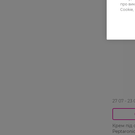
про вик
Cookie,
-25%
27 07 - 23 
Крем під 
Peptaroni