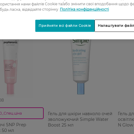
ористання нами файлів Cookie та/або змінити свої вподобання щодо ф
 будь ласка, відвідайте сторінку
Політіка конфіденційності
Прийняти всі файли Cookie
Налаштувати файл
08
Гель для шкіри навколо очей
Гель д
0_Спец.ціна
зволожуючий Simple Water
освітл
очі SNP Prep
Boost 25 мл
N Glow
c 50 мл