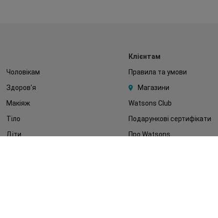
Клієнтам
Чоловікам
Правила та умови
Здоров'я
Магазини
Макіяж
Watsons Club
Тіло
Подарункові сертифікати
Діти
Про Watsons
Волосся
Кар'єра у Watsons
Дерматокосметика
Контакти
Блог
Оплата та доставка
FAQ