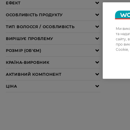
Ми вико
та над
сайту, 
про вик
Cookie,