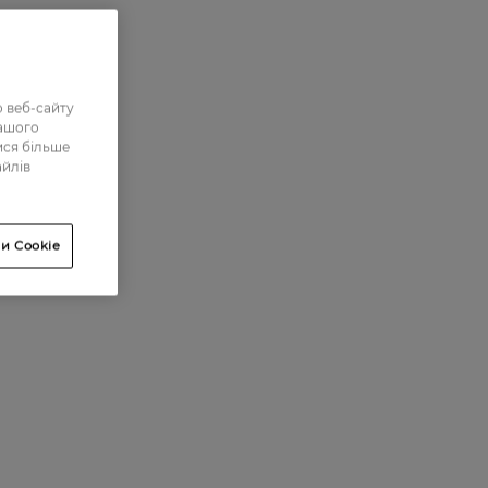
 веб-сайту
нашого
ися більше
айлів
и Cookie