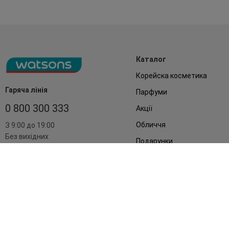
Каталог
Корейска косметика
Гаряча лінія
Парфуми
0 800 300 333
Акції
Обличчя
З 9:00 до 19:00
Без вихідних
Подарунки
Дім
Аксесуари
Бренди