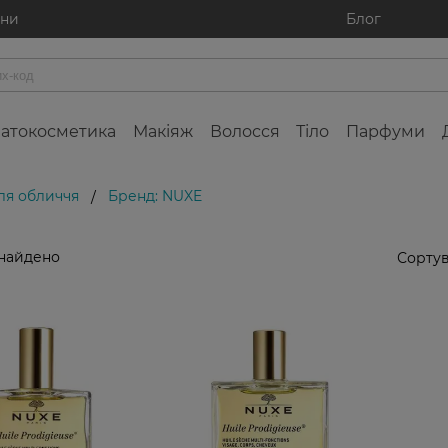
ини
Блог
атокосметика
Макіяж
Волосся
Тіло
Парфуми
ля обличчя
Бренд: NUXE
/
знайдено
Сортув