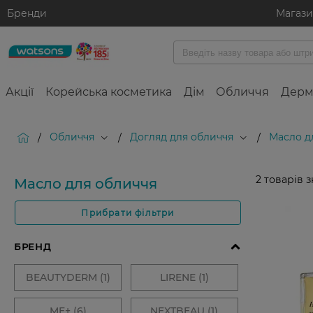
Бренди
Магаз
Акції
Корейська косметика
Дім
Обличчя
Дерм
Обличчя
Догляд для обличчя
Масло д
/
/
/
2
товарів 
Масло для обличчя
Прибрати фільтри