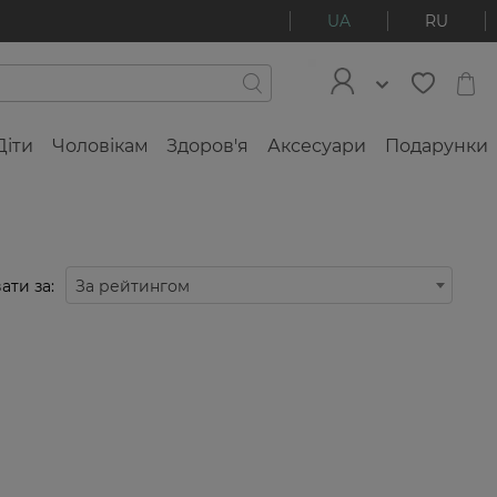
UA
RU
Діти
Чоловікам
Здоров'я
Аксесуари
Подарунки
ати за:
За рейтингом