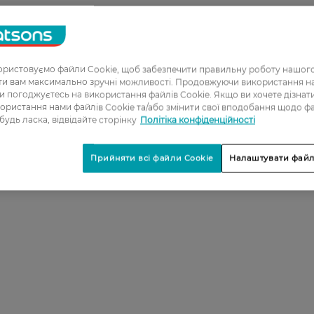
ристовуємо файли Cookie, щоб забезпечити правильну роботу нашого
ати вам максимально зручні можливості. Продовжуючи використання 
ви погоджуєтесь на використання файлів Cookie. Якщо ви хочете дізнат
ористання нами файлів Cookie та/або змінити свої вподобання щодо ф
 будь ласка, відвідайте сторінку
Політіка конфіденційності
Прийняти всі файли Cookie
Налаштувати файл