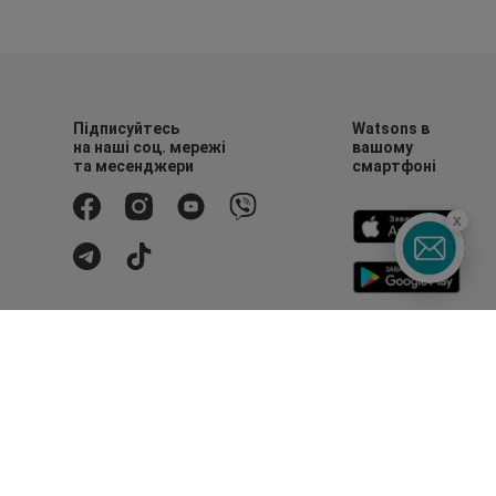
Підписуйтесь
Watsons в
на наші соц. мережі
вашому
та месенджери
смартфоні
x