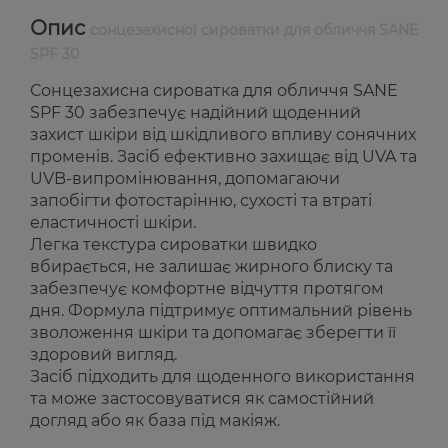
Опис
сонцезахисної сироватки для обличчя SANE
SPF 30
Сонцезахисна сироватка для обличчя SANE
SPF 30 забезпечує надійний щоденний
захист шкіри від шкідливого впливу сонячних
променів. Засіб ефективно захищає від UVA та
UVB-випромінювання, допомагаючи
запобігти фотостарінню, сухості та втраті
еластичності шкіри.
Легка текстура сироватки швидко
вбирається, не залишає жирного блиску та
забезпечує комфортне відчуття протягом
дня. Формула підтримує оптимальний рівень
зволоження шкіри та допомагає зберегти її
здоровий вигляд.
Засіб підходить для щоденного використання
та може застосовуватися як самостійний
догляд або як база під макіяж.