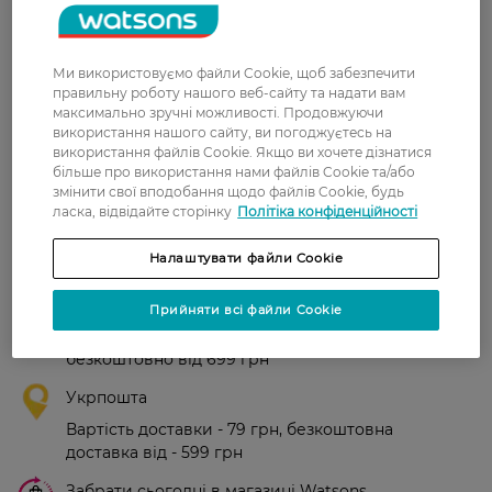
Рейтинг та відгуки
Ми використовуємо файли Cookie, щоб забезпечити
правильну роботу нашого веб-сайту та надати вам
максимально зручні можливості. Продовжуючи
0
використання нашого сайту, ви погоджуєтесь на
0 відгуків
використання файлів Cookie. Якщо ви хочете дізнатися
більше про використання нами файлів Cookie та/або
З 0 відгуків
змінити свої вподобання щодо файлів Cookie, будь
ласка, відвідайте сторінку
Політіка конфіденційності
Доставка
Налаштувати файли Cookie
Нова пошта
Прийняти всі файли Cookie
У відділення Нової пошти - 99 грн,
безкоштовно від 699 грн
Укрпошта
Вартість доставки - 79 грн, безкоштовна
доставка від - 599 грн
Забрати сьогодні в магазині Watsons