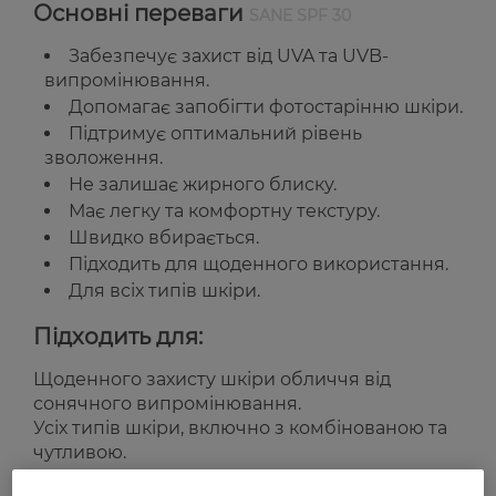
Основні переваги
SANE SPF 30
Забезпечує захист від UVA та UVB-
випромінювання.
Допомагає запобігти фотостарінню шкіри.
Підтримує оптимальний рівень
зволоження.
Не залишає жирного блиску.
Має легку та комфортну текстуру.
Швидко вбирається.
Підходить для щоденного використання.
Для всіх типів шкіри.
Підходить для:
Щоденного захисту шкіри обличчя від
сонячного випромінювання.
Усіх типів шкіри, включно з комбінованою та
чутливою.
Країна-виробник:
Україна