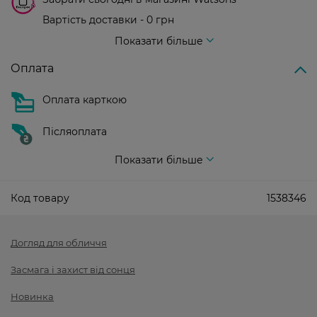
Вартість доставки - 0 грн
Вартість доставки - 99 грн, безкоштовна доставка від - 699 грн
Показати більше
Оплата
Оплата карткою
Післяоплата
Показати більше
Код товару
1538346
Догляд для обличчя
Засмага і захист від сонця
Новинка