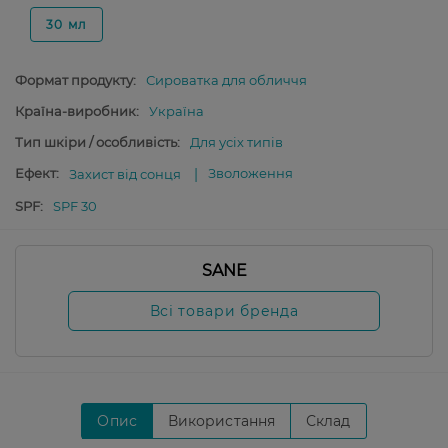
30 мл
Формат продукту:
Сироватка для обличчя
Країна-виробник:
Україна
Тип шкіри / особливість:
Для усіх типів
Ефект:
Зволоження
Захист від сонця
SPF:
SPF 30
SANE
Всі товари бренда
Опис
Використання
Склад