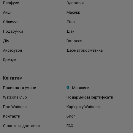
Парфуми
Здоров'я
Акції
Макіяж
Обличчя
Тіло
Подарунки
Діти
Дім
Волосся
Аксесуари
Дерматокосметика
Бренди
Клієнтам
Правила та умови
Магазини
Watsons Club
Подарункові сертифікати
Про Watsons
Кар'єра у Watsons
Контакти
Блог
Оплата та доставка
FAQ