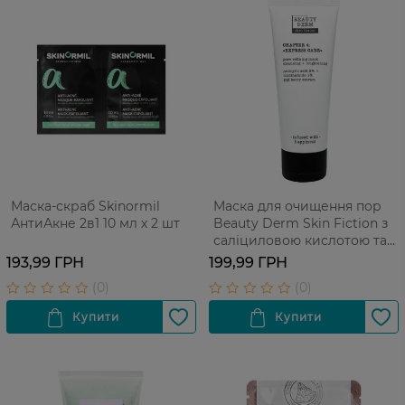
Маска-скраб Skinormil
Mаска для очищення пор
АнтиАкне 2в1 10 мл х 2 шт
Beauty Derm Skin Fiction з
саліциловою кислотою та
ягодами годжі 75 мл
193,99 ГРН
199,99 ГРН