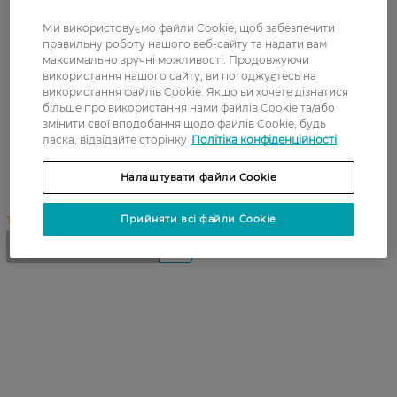
Ми використовуємо файли Cookie, щоб забезпечити
правильну роботу нашого веб-сайту та надати вам
максимально зручні можливості. Продовжуючи
використання нашого сайту, ви погоджуєтесь на
використання файлів Cookie. Якщо ви хочете дізнатися
більше про використання нами файлів Cookie та/або
змінити свої вподобання щодо файлів Cookie, будь
Маска для обличчя Uriage
ласка, відвідайте сторінку
Політіка конфіденційності
Hyseac Exfoliating Mask
Ексфоліант 100 мл
Налаштувати файли Cookie
Прийняти всі файли Cookie