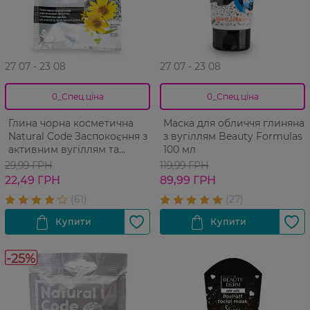
27 07 - 23 08
27 07 - 23 08
0_Спец.ціна
0_Спец.ціна
Глина чорна косметична
Маска для обличчя глиняна
Natural Code Заспокоєння з
з вугіллям Beauty Formulas
активним вугіллям та
100 мл
екстрактом арніки 50 г
29,99 ГРН
119,99 ГРН
22,49 ГРН
89,99 ГРН
-25%