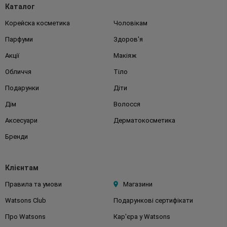
Каталог
Корейска косметика
Чоловікам
Парфуми
Здоров'я
Акції
Макіяж
Обличчя
Тіло
Подарунки
Діти
Дім
Волосся
Аксесуари
Дерматокосметика
Бренди
Клієнтам
Правила та умови
Магазини
Watsons Club
Подарункові сертифікати
Про Watsons
Кар'єра у Watsons