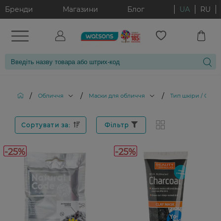
Бренди
Магазини
Блог
UA
RU
/
/
/
Обличчя
Маски для обличчя
Тип шкіри / Особ
Сортувати за:
Фільтр
-25%
-25%