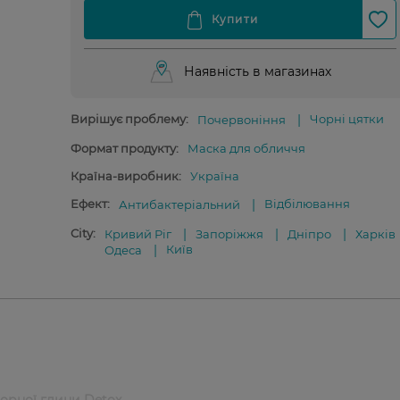
Наявність в магазинах
Вирішує проблему:
Чорні цятки
Почервоніння
Формат продукту:
Маска для обличчя
Країна-виробник:
Україна
Ефект:
Відбілювання
Антибактеріальний
City:
Кривий Ріг
Запоріжжя
Дніпро
Харків
Київ
Одеса