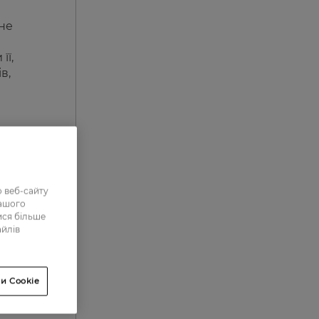
не
її,
в,
вих
 веб-сайту
нашого
ися більше
айлів
суває
и Cookie