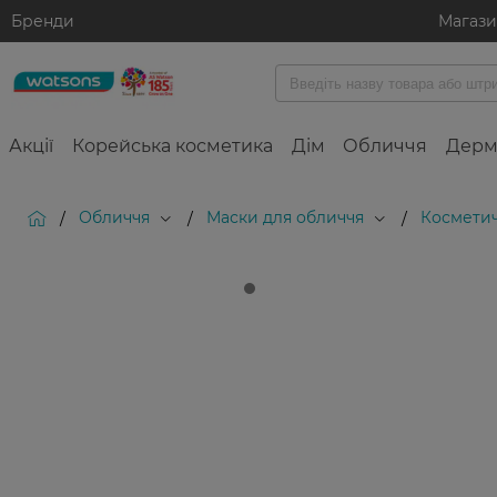
Бренди
Магаз
Акції
Корейська косметика
Дім
Обличчя
Дерм
Обличчя
Маски для обличчя
Косметич
/
/
/