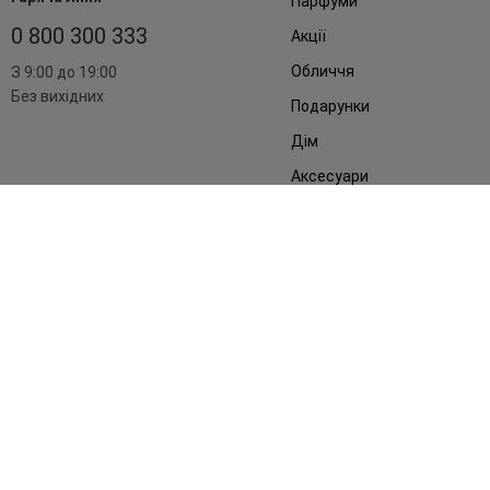
Парфуми
0 800 300 333
Акції
Обличчя
З 9:00 до 19:00
Без вихідних
Подарунки
Дім
Аксесуари
Бренди