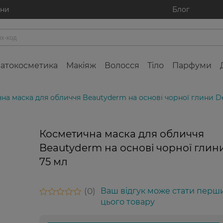
ини
Блог
атокосметика
Макіяж
Волосся
Тіло
Парфуми
на маска для обличчя Beautyderm на основі чорної глини De
Косметична маска для обличчя
Beautyderm на основі чорної глин
75 мл
0
Ваш відгук може стати перш
цього товару