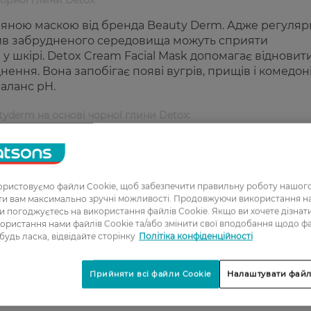
чорної глини Detox
иняною маскою від бренда Beauty Derm. Адже регуляр
ив забрудненого середовища можуть сприяти
шкірі. Detox Cream Facial Mask допомагає відновити 
ня. Вона запобігає появі вугрів, прищів і комедоні
баланс pH.
yderm на основі чорної глини Detox:
у;
усуває запалення і почервоніння;
сть наявних чорних цяток і запобігає утворенню но
ристовуємо файли Cookie, щоб забезпечити правильну роботу нашого
ати вам максимально зручні можливості. Продовжуючи використання 
 і бактерії;
ви погоджуєтесь на використання файлів Cookie. Якщо ви хочете дізнат
тини, не висушуючи шкіру;
ористання нами файлів Cookie та/або змінити свої вподобання щодо ф
 будь ласка, відвідайте сторінку
Політіка конфіденційності
отигрибкову дію;
ості епідермісу, запобігає появі пігментних плям, у
Прийняти всі файли Cookie
Налаштувати файл