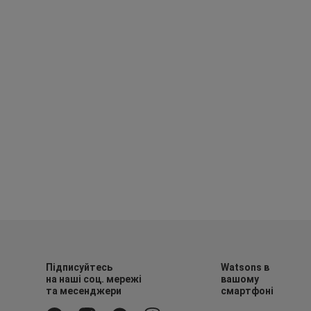
Підписуйтесь
Watsons в
на наші соц. мережі
вашому
та месенджери
смартфоні