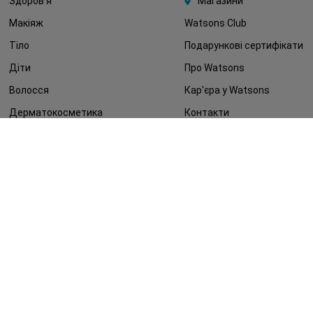
Здоров'я
Магазини
Макіяж
Watsons Club
Тіло
Подарункові сертифікати
Діти
Про Watsons
Волосся
Кар'єра у Watsons
Дерматокосметика
Контакти
Блог
Оплата та доставка
FAQ
Політика конфіденційності
Публічна оферта
ЗМІ про нас
Повернення замовлення