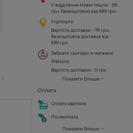
У відділення Нової пошти - 99
грн, безкоштовно від 699 грн
Укрпошта
Вартість доставки - 79 грн,
безкоштовна доставка від -
599 грн
Забрати сьогодні в магазині
Watsons
Вартість доставки - 0 грн
Вартість доставки - 99 грн, безкоштовна доставка від - 699 грн
Доставка кур'єром нової пошти
Вартість доставки - 150 грн (до парадного)
Показати більше
Оплата
Оплата карткою
Післяоплата
Показати більше