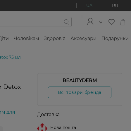
UA
RU
Діти
Чоловікам
Здоров'я
Аксесуари
Подарунки
tox 75 мл
BEAUTYDERM
и Detox
Всі товари бренда
им для
Доставка
Нова пошта