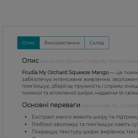
Опис
Використання
Склад
Опис
маски для обличчя Frudia My Orchard Squ
Frudia My Orchard Squeeze Mango
— це ткани
забезпечує інтенсивне живлення, зволоженн
пом’якшує, зберігає пружність і сприяє очи
тьмяної та втомленої шкіри, надаючи їй свіж
Основні переваги
маски Frudia My Orchard
Екстракт манго живить шкіру та підтримує
Глибоко зволожує та пом’якшує навіть сух
Покращує текстуру шкіри, вирівнює тон 