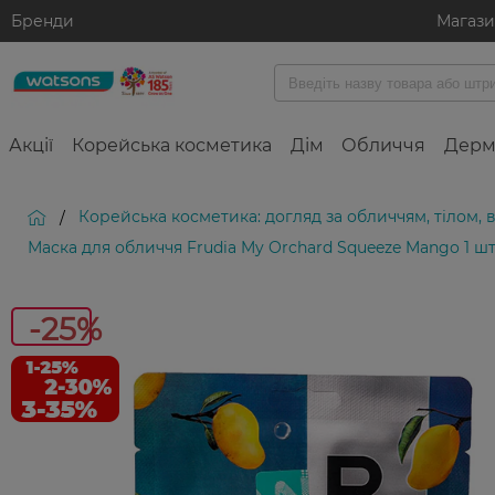
Бренди
Магаз
Акції
Корейська косметика
Дім
Обличчя
Дерм
Корейська косметика: догляд за обличчям, тілом,
/
Маска для обличчя Frudia My Orchard Squeeze Mango 1 ш
-2
-25%