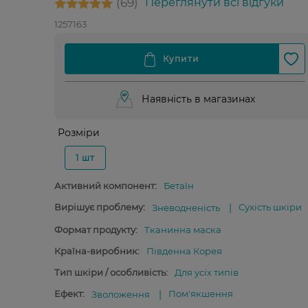
69
Переглянути всі відгуки
1257163
Наявність в магазинах
Розміри
1 шт
Активний компонент:
Бетаїн
Вирішує проблему:
Сухість шкіри
Зневодненість
Формат продукту:
Тканинна маска
Країна-виробник:
Південна Корея
Тип шкіри / особливість:
Для усіх типів
Ефект:
Пом'якшення
Зволоження