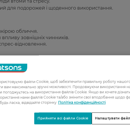
ди втоми та стресу.
ий для подорожей і щоденного використання.
шкірою обличчя.
впливу зовнішніх чинників.
спрес-відновлення.
ристовуємо файли Cookie, щоб забезпечити правильну роботу нашого
ати вам максимально зручні можливості. Продовжуючи використання 
1
ви погоджуєтесь на використання файлів Cookie. Якщо ви хочете дізнат
ористання нами файлів Cookie та/або змінити свої вподобання щодо ф
2
 будь ласка, відвідайте сторінку
Політіка конфіденційності
3
Прийняти всі файли Cookie
Налаштувати файл
4
5