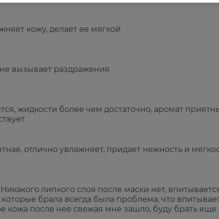
жняет кожу, делает ее мягкой
 не вызывает раздражения
тся, жидкости более чем достаточно, аромат приятн
ствует
тная, отлично увлажняет, придает нежность и мягкос
Никакого липкого слоя после маски нет, впитывается
которые брала всегда была проблема, что впитывает
е кожа после нее свежая мне зашло, буду брать еще