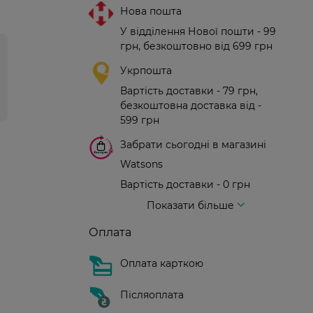
Нова пошта
У відділення Нової пошти - 99
грн, безкоштовно від 699 грн
Укрпошта
Вартість доставки - 79 грн,
безкоштовна доставка від -
599 грн
Забрати сьогодні в магазині
Watsons
Вартість доставки - 0 грн
Вартість доставки - 99 грн, безкоштовна доставка від - 699 грн
Доставка кур'єром нової пошти
Вартість доставки - 150 грн (до парадного)
Показати більше
Оплата
Оплата карткою
Післяоплата