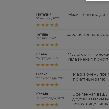
Наталия
Маска отлично увла
10 лютого, 2022
Тетяна
хорошо тонизирует,
15 січня, 2022
Елена
Маска отлично ложи
24 грудня, 2021
увлажнения присут
Олeна
Маска очень прия
27 листопада, 2021
приятный запах
Ксенія
Офигенная вещь. 
15 листопада, 2021
другими масками 
потом лицо липко