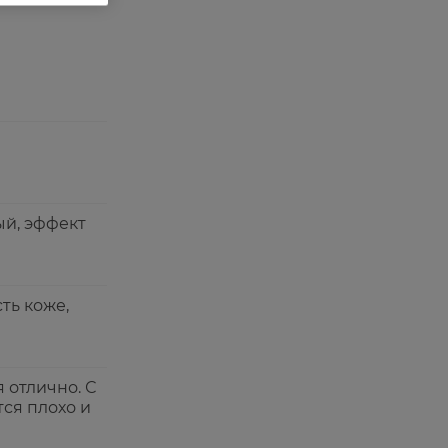
ый, эффект
ть коже,
 отлично. С
ся плохо и