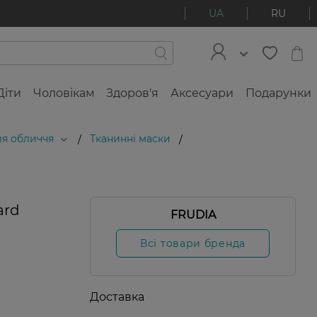
UA
RU
Діти
Чоловікам
Здоров'я
Аксесуари
Подарунки
ля обличчя
Тканинні маски
/
/
ard
FRUDIA
Всі товари бренда
Доставка