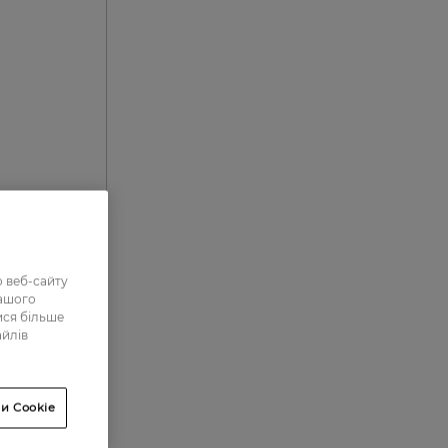
 веб-сайту
нашого
0
ися більше
айлів
0
1
и Cookie
3
65