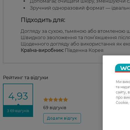
Допомагає очищати шкіру, зменшуючи слі
Зручний одноразовий формат — ідеальн
Підходить для:
Догляду за сухою, тьмяною або втомленою 
Швидкого зволоження та пом’якшення після 
Щоденного догляду або використання як ек
Країна-виробник:
Південна Корея
Рейтинг та відгуки
Ми вико
та над
сайту, 
4,93
про вик
Cookie,
69 відгуків
З 69 відгуків