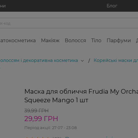
ини
Блог
атокосметика
Макіяж
Волосся
Тіло
Парфуми
 волоссям і декоративна косметика
Корейські маски д
/
т
5%
Маска для обличчя Frudia My Orch
Squeeze Mango 1 шт
39,99 ГРН
29,99 ГРН
Період акції:
27 07 - 23 08