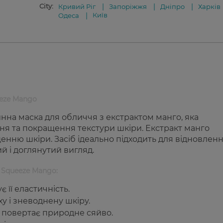
City:
Кривий Ріг
Запоріжжя
Дніпро
Харків
Київ
Одеса
eeze Mango
нна маска для обличчя з екстрактом манго, яка
я та покращення текстури шкіри. Екстракт манго
щенню шкіри. Засіб ідеально підходить для відновлен
ий і доглянутий вигляд.
 Squeeze Mango:
 її еластичність.
у і зневоднену шкіру.
і повертає природне сяйво.