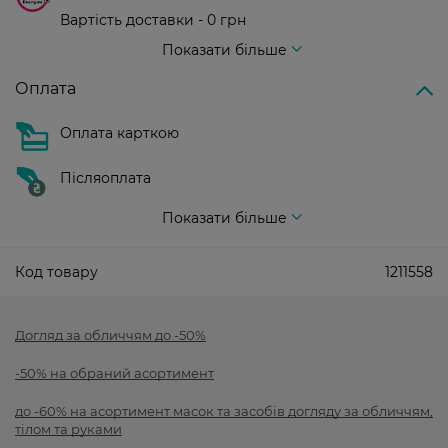
Вартість доставки - 0 грн
Вартість доставки - 99 грн, безкоштовна доставка від - 699 грн
Показати більше
Оплата
Оплата карткою
Післяоплата
Показати більше
Код товару
1211558
Догляд за обличчям до -50%
-50% на обраний асортимент
до -60% на асортимент масок та засобів догляду за обличчям,
тілом та руками