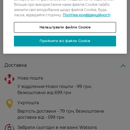
більше про використання нами файлів Cookie та/або
змінити свої вподобання щодо файлів Cookie, будь
ласка, відвідайте сторінку
Політіка конфіденційності
Оксана
Мені дуже сподобались, знімають
4 жовтня, 2021
втому, зручні.
Налаштувати файли Cookie
Прийняти всі файли Cookie
Показати ще
Доставка
Нова пошта
У відділення Нової пошти - 99 грн,
безкоштовно від 699 грн
Укрпошта
Вартість доставки - 79 грн, безкоштовна
доставка від - 599 грн
Забрати сьогодні в магазині Watsons