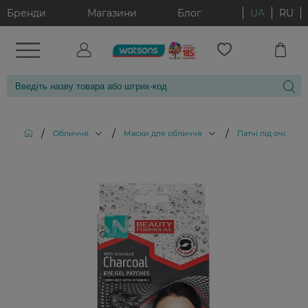
Бренди
Магазини
Блог
UA
RU
/
/
/
/
Обличчя
Маски для обличчя
Патчі під очі