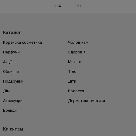
UA
RU
Каталог
Корейска косметика
Чоловікам
Парфуми
Здоров'я
Акції
Макіяж
Обличчя
Тіло
Подарунки
Діти
Дім
Волосся
Аксесуари
Дерматокосметика
Бренди
Клієнтам