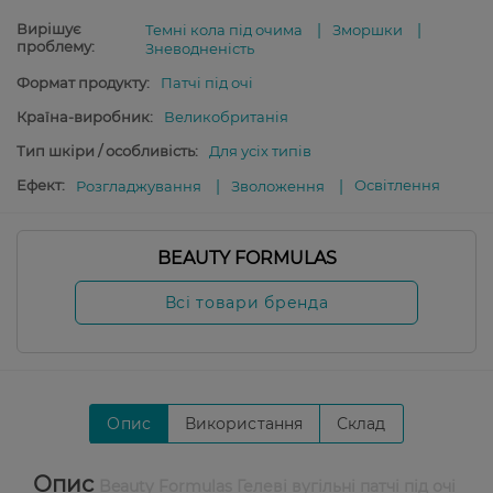
Вирішує
Темні кола під очима
Зморшки
проблему:
Зневодненість
Формат продукту:
Патчі під очі
Країна-виробник:
Великобританія
Тип шкіри / особливість:
Для усіх типів
Ефект:
Освітлення
Розгладжування
Зволоження
BEAUTY FORMULAS
Всі товари бренда
Опис
Використання
Склад
Опис
Beauty Formulas Гелеві вугільні патчі під очі