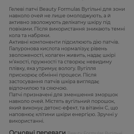
Гелеві патчі Beauty Formulas Вугільні для зони
навколо очей не лише омолоджують, а й
активно зволожують делікатну шкіру під
повіками. Після використання зникають темні
кола та набряки.
Активні компоненти підсилюють дію патчів.
Гіалуронова кислота нормалізує рівень
зволоженості, колаген живить, надає шкірі
м’якості, пружності та створює невидиму
плівку, яка утримує вологу. Вугілля
прискорює обмінні процеси. Після
застосування патчів шкіра виглядає
відпочилою та сяючою.
Патчі призначені для зменшення зморшок
навколо очей. Містять вугільний порошок,
який виконує детокс-ефект, та вітамін C, що
наповнює клітини шкіри енергією. Зручні у
використанні.
Основні переваги
Beauty Formulas Вугільні