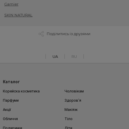
Garnier
SKIN NATURAL
Поділитись із друзями
UA
RU
Каталог
Корейска косметика
Чоловікам
Парфуми
Здоров'я
Акції
Макіяж
Обличчя
Тіло
Подарунки
Діти