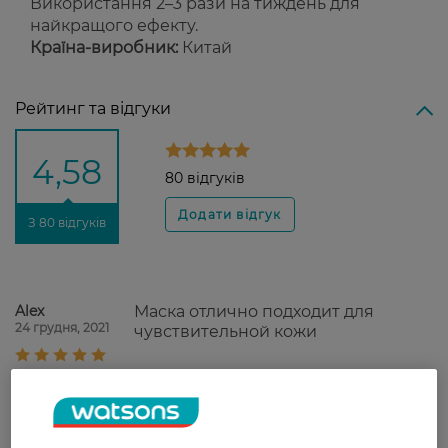
Використання 2–3 рази на тиждень для
найкращого ефекту.
Країна-виробник:
Китай
Рейтинг та відгуки
4,58
80 відгуків
З 80 відгуків
Alex
Маска отлично подходит для
24 грудня, 2021
чувствительной кожи
Ольга
любимая маска. качество супер
23 листопада, 2021