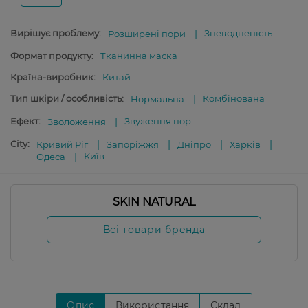
Вирішує проблему:
Зневодненість
Розширені пори
Формат продукту:
Тканинна маска
Країна-виробник:
Китай
Тип шкіри / особливість:
Комбінована
Нормальна
Ефект:
Звуження пор
Зволоження
City:
Кривий Ріг
Запоріжжя
Дніпро
Харків
Київ
Одеса
SKIN NATURAL
Всі товари бренда
Опис
Використання
Склад