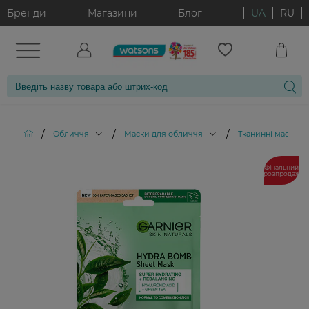
Бренди
Магазини
Блог
UA
RU
/
/
/
Обличчя
Маски для обличчя
Тканинні маски д
Фінальний
розпродаж