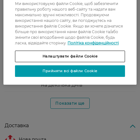
Ми використовуємо файли Cookie, щоб забезпечити
Валентина
Одна из лучших бюджетных масок,
правильну роботу нашого веб-сайту та надати вам
3 липня, 2021
рекомендую.
максимально зручні можливості. Продовжуючи
використання нашого сайту, ви погоджуєтесь на
використання файлів Cookie. Якщо ви хочете дізнатися
більше про використання нами файлів Cookie та/або
Наталия
Отличная маска, пользуюсь перед
змінити свої вподобання щодо файлів Cookie, будь
18 квітня, 2021
важным мероприятием или когда
ласка, відвідайте сторінку
Політіка конфіденційності
хочу выглядеть на все 100%
Налаштувати файли Cookie
Алена
Маски даної фірми мені
26 січня, 2021
подобаються, дійсно шкіра
Прийняти всі файли Cookie
виглядає гарно після їх
застосування і ефект залишається
на декілька днів
Показати ще
Доставка
Нова пошта