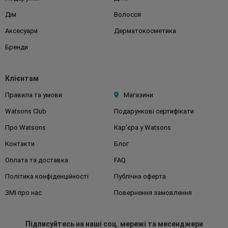
Дім
Волосся
Аксесуари
Дерматокосметика
Бренди
Клієнтам
Правила та умови
Магазини
Watsons Club
Подарункові сертифікати
Про Watsons
Кар'єра у Watsons
Контакти
Блог
Оплата та доставка
FAQ
Політика конфіденційності
Публічна оферта
ЗМІ про нас
Повернення замовлення
Підписуйтесь
на наші соц. мережі
та месенджери