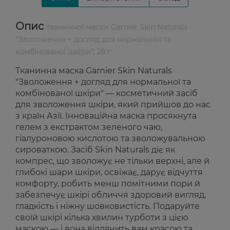
Опис
тканинної маски Garnier Skin Naturals
"Зволоження + догляд для нормальної та
комбінованої шкіри", 28 г
Тканинна маска Garnier Skin Naturals
"Зволоження + догляд для нормальної та
комбінованої шкіри" — косметичний засіб
для зволоження шкіри, який прийшов до нас
з країн Азії. Інноваційна маска просякнута
гелем з екстрактом зеленого чаю,
гіалуроновою кислотою та зволожувальною
сироваткою. Засіб Skin Naturals діє як
компрес, що зволожує не тільки верхні, але й
глибокі шари шкіри, освіжає, дарує відчуття
комфорту, робить менш помітними пори й
забезпечує шкірі обличчя здоровий вигляд,
гладкість і ніжну шовковистість. Подаруйте
своїй шкірі кілька хвилин турботи з цією
маскою — і вона віддячить вам красою та