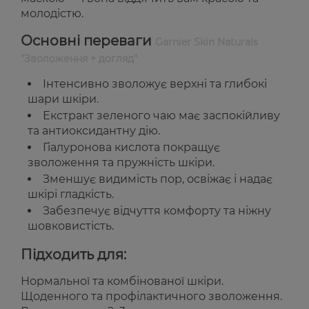
молодістю.
Основні переваги
Garnier Skin Naturals
"Зволоження + догляд"
Інтенсивно зволожує верхні та глибокі
шари шкіри.
Екстракт зеленого чаю має заспокійливу
та антиоксидантну дію.
Гіалуронова кислота покращує
зволоження та пружність шкіри.
Зменшує видимість пор, освіжає і надає
шкірі гладкість.
Забезпечує відчуття комфорту та ніжну
шовковистість.
Підходить для:
Нормальної та комбінованої шкіри.
Щоденного та профілактичного зволоження.