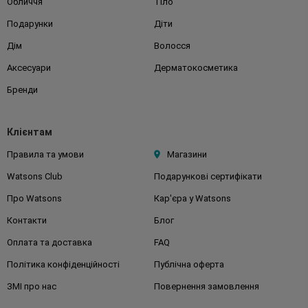
Обличчя
Тіло
Подарунки
Діти
Дім
Волосся
Аксесуари
Дерматокосметика
Бренди
Клієнтам
Правила та умови
Магазини
Watsons Club
Подарункові сертифікати
Про Watsons
Кар'єра у Watsons
Контакти
Блог
Оплата та доставка
FAQ
Політика конфіденційності
Публічна оферта
ЗМІ про нас
Повернення замовлення