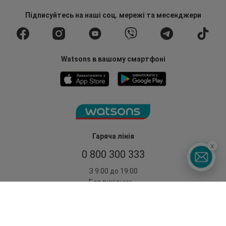
Підписуйтесь
на наші соц. мережі
та месенджери
Watsons в вашому смартфоні
Гаряча лінія
x
0 800 300 333
З 9:00 до 19:00
Без вихідних