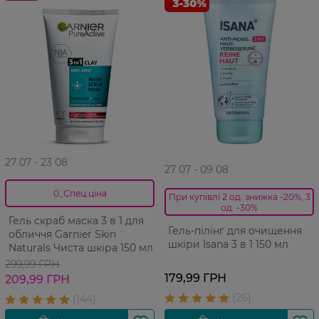
27 07 - 23 08
27 07 - 09 08
0_Спец.ціна
При купівлі 2 од. знижка -20%, 3
од. -30%
Гель скраб маска 3 в 1 для
Гель-пілінг для очищення
обличчя Garnier Skin
шкіри Isana 3 в 1 150 мл
Naturals Чиста шкіра 150 мл
299,99 ГРН
179,99 ГРН
209,99 ГРН