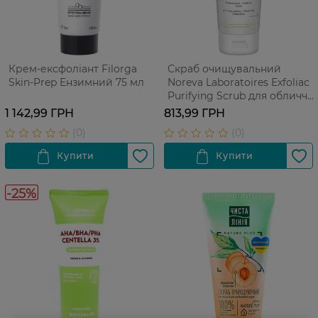
Крем-ексфоліант Filorga
Скраб очищувальний
Skin-Prep Ензимний 75 мл
Noreva Laboratoires Exfoliac
Purifying Scrub для обличчя
50 мл
1 142,99 ГРН
813,99 ГРН
-25%