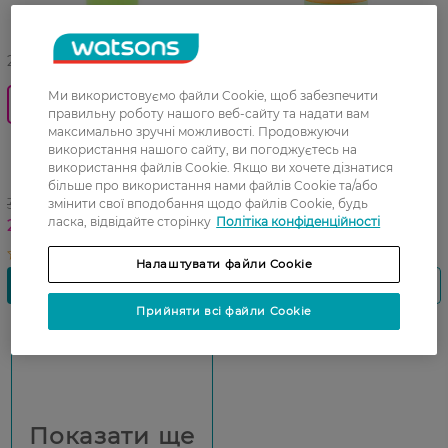
27 07 - 23 08
Ми використовуємо файли Cookie, щоб забезпечити
0_Спец.ціна
Скраб для обличчя для
правильну роботу нашого веб-сайту та надати вам
комбінованої шкіри Чиста
максимально зручні можливості. Продовжуючи
Скраб для чутливої шкіри
лінія Очищуючий 50 мл
використання нашого сайту, ви погоджуєтесь на
обличчя ShinCos.Lab
використання файлів Cookie. Якщо ви хочете дізнатися
AHA/BHA/PHA Centella 3%
більше про використання нами файлів Cookie та/або
Sensitive 120 мл
359,99 ГРН
змінити свої вподобання щодо файлів Cookie, будь
ласка, відвідайте сторінку
Політіка конфіденційності
269,99 ГРН
Налаштувати файли Cookie
Прийняти всі файли Cookie
Показати ще