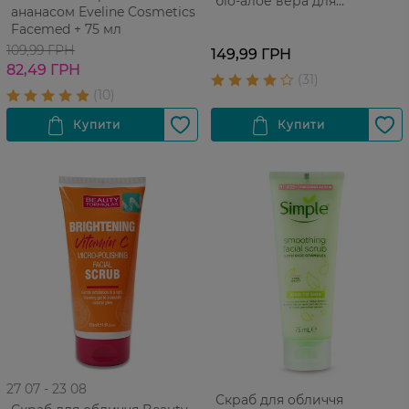
біо-алое вера для
ананасом Eveline Cosmetics
комбінованої шкіри
Facemed + 75 мл
рисовий матуючий 75 мл
109,99 ГРН
149,99 ГРН
82,49 ГРН
27 07 - 23 08
Скраб для обличчя