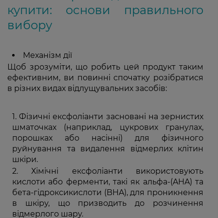
купити: основи правильного
вибору
Механізм дії
Щоб зрозуміти, що робить цей продукт таким
ефективним, ви повинні спочатку розібратися
в різних видах відлущувальних засобів:
Фізичні ексфоліанти засновані на зернистих
шматочках (наприклад, цукрових гранулах,
порошках або насінні) для фізичного
руйнування та видалення відмерлих клітин
шкіри.
Хімічні ексфоліанти використовують
кислоти або ферменти, такі як альфа-(AHA) та
бета-гідроксикислоти (BHA), для проникнення
в шкіру, що призводить до розчинення
відмерлого шару.