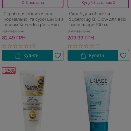
0_Спец.ціна
Купуй 3 за ціною 2
Скраб для обличчя для
Скраб для обличчя
нормальної та сухої шкіри з
Superdrug B. Glow для всіх
вівсом Superdrug Vitamin E
типів шкіри 100 мл
40 мл
109,99 ГРН
279,99 ГРН
82,49 ГРН
209,99 ГРН
-25%