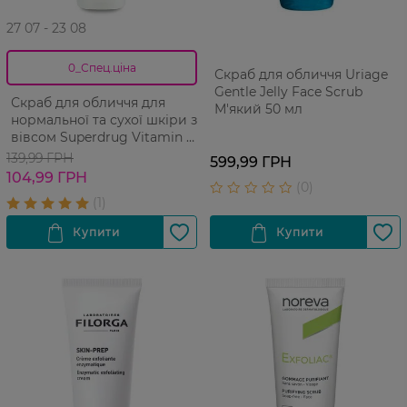
27 07 - 23 08
0_Спец.ціна
Скраб для обличчя Uriage
Gentle Jelly Face Scrub
Скраб для обличчя для
М'який 50 мл
нормальної та сухої шкіри з
вівсом Superdrug Vitamin E
100 мл
139,99 ГРН
599,99 ГРН
104,99 ГРН