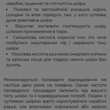
свербіж, лущення та стягнутість шкіри.
Поживні та заспокійливі ромашка, корінь
солодки та алое підійдуть тим, у кого чутлива,
дуже реактивна шкіра.
Фруктові екстракти пом'якшують шкіру
шляхом проникнення в пори.
Саліцилова кислота корисна тим, хто хоче
позбутися закупорених пір і нерівного тону
шкіри.
Гліколева кислота розчиняє омертвілі клітини
та звільняє місце для гладкої, сяючої шкіри без
зусиль.
Рекомендується проводити відлущування не
частіше двох разів на тиждень. Однак частота
проведення процедури залежить від вашого
типу шкіри та її індивідуальних потреб. Людям з
чутливою шкірою варто користуватися скрабом
рідше, ніж власникам нормальної або жирної