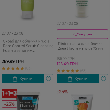
27 07 - 23 08
27 07 - 23 08
0_Спец.ціна
Скраб для обличчя Frudia
Пілінг-паста для обличчя
Pore Control Scrub Cleansing
Ziaja Листя мануки 75 мл
Foam з зеленим
виноградом Для
156,99 ГРН
проблемної жирної шкіри
289,99 ГРН
125,49 ГРН
145 г
-25%
-25%