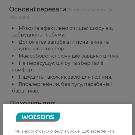
Основні переваги
Bioderma Sebium Gel
Moussant
М’яко та ефективно очищає шкіру від
забруднень і себуму.
Допомагає запобігати появі акне та
закупорюванню пор.
Має себорегулюючу дію завдяки цинку.
Не пересушує шкіру та зберігає її
комфорт.
Підходить також як засіб для гоління.
Гіпоалергенний, без лугу, парабенів і
барвників.
Підходить для:
Жирної, комбінованої та проблемної шкіри,
схильної до висипань та акне.
Ми використовуємо файли Cookie, щоб забезпечити
Країна-виробник:
Франція