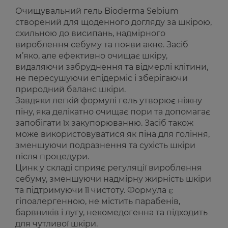
Очищувальний гель Bioderma Sebium
створений для щоденного догляду за шкірою,
схильною до висипань, надмірного
вироблення себуму та появи акне. Засіб
м’яко, але ефективно очищає шкіру,
видаляючи забруднення та відмерлі клітини,
не пересушуючи епідерміс і зберігаючи
природний баланс шкіри.
Завдяки легкій формулі гель утворює ніжну
піну, яка делікатно очищає пори та допомагає
запобігати їх закупорюванню. Засіб також
може використовуватися як піна для гоління,
зменшуючи подразнення та сухість шкіри
після процедури.
Цинк у складі сприяє регуляції вироблення
себуму, зменшуючи надмірну жирність шкіри
та підтримуючи її чистоту. Формула є
гіпоалергенною, не містить парабенів,
барвників і лугу, некомедогенна та підходить
для чутливої шкіри.