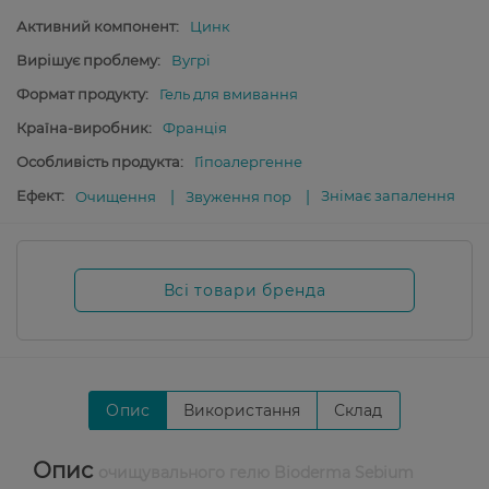
Активний компонент:
Цинк
Вирішує проблему:
Вугрі
Формат продукту:
Гель для вмивання
Країна-виробник:
Франція
Особливість продукта:
Гіпоалергенне
Ефект:
Знімає запалення
Очищення
Звуження пор
Всі товари бренда
Опис
Використання
Склад
Опис
очищувального гелю Bioderma Sebium