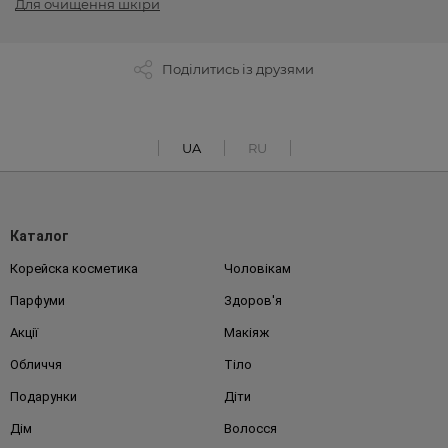
Для очищення шкіри
Поділитись із друзями
UA
RU
Каталог
Корейска косметика
Чоловікам
Парфуми
Здоров'я
Акції
Макіяж
Обличчя
Тіло
Подарунки
Діти
Дім
Волосся