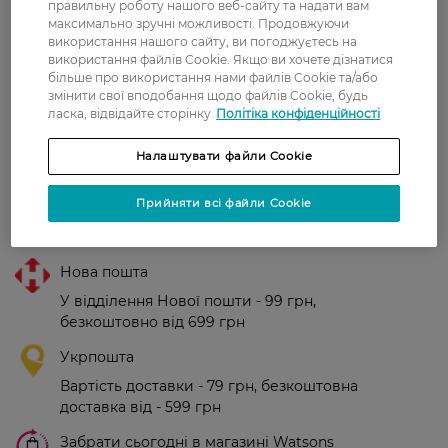
правильну роботу нашого веб-сайту та надати вам
максимально зручні можливості. Продовжуючи
використання нашого сайту, ви погоджуєтесь на
Рейтинг та відгуки
використання файлів Cookie. Якщо ви хочете дізнатися
більше про використання нами файлів Cookie та/або
змінити свої вподобання щодо файлів Cookie, будь
0
ласка, відвідайте сторінку
Політіка конфіденційності
0 відгуків
Налаштувати файли Cookie
З 0 відгуків
Прийняти всі файли Cookie
Доставка
Нова пошта
У відділення Нової пошти - 99 грн,
безкоштовно від 699 грн
Укрпошта
Вартість доставки - 79 грн, безкоштовна
доставка від - 599 грн
Забрати сьогодні в магазині Watsons