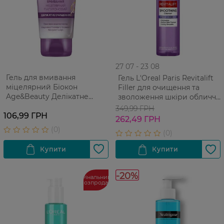
27 07 - 23 08
Гель для вмивання
Гель L'Oreal Paris Revitalift
міцелярний Біокон
Filler для очищення та
Age&Beauty Делікатне
зволоження шкіри обличчя
очищення 150 мл
150 мл
349,99 ГРН
106,99 ГРН
262,49 ГРН
-20%
Фінальний
розпродаж