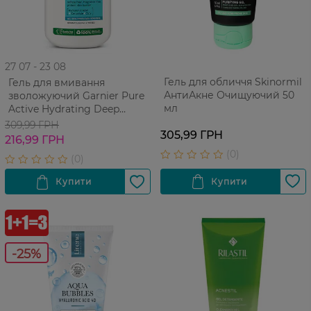
27 07 - 23 08
Гель для обличчя Skinormil
Гель для вмивання
АнтиАкне Очищуючий 50
зволожуючий Garnier Pure
мл
Active Hydrating Deep
Cleanser 250 мл
309,99 ГРН
305,99 ГРН
216,99 ГРН
-25%