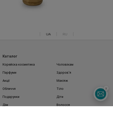
UA
RU
Каталог
Корейска косметика
Чоловікам
Парфуми
Здоров'я
Акції
Макіяж
x
Обличчя
Тіло
Подарунки
Діти
Дім
Волосся
Аксесуари
Дерматокосметика