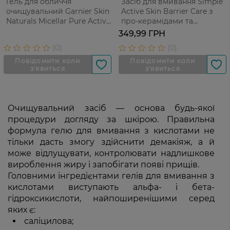
Гель для обличчя
Засіб для вмивання Simple
очищувальний Garnier Skin
Active Skin Barrier Care з
Naturals Micellar Pure Active
про-керамідами та
Jelly Water з вугіллям 400
гіалуроновою кислотою 240
349,99 ГРН
мл
мл
Очищувальний засіб — основа будь-якої
процедури догляду за шкірою. Правильна
формула гелю для вмивання з кислотами не
тільки дасть змогу здійснити демакіяж, а й
може відлущувати, контролювати надлишкове
вироблення жиру і запобігати появі прищів.
Головними інгредієнтами гелів для вмивання з
кислотами виступають альфа- і бета-
гідроксикислоти, найпоширенішими серед
яких є:
саліцилова;