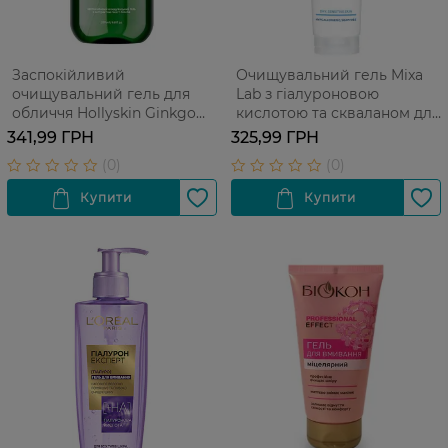
Заспокійливий
Очищувальний гель Mixa
очищувальний гель для
Lab з гіалуроновою
обличчя Hollyskin Ginkgo
кислотою та скваланом для
biloba Calming Cleanser з
сухої та чутливої шкіри
341,99 ГРН
325,99 ГРН
ектрактом гінкго білоба 200
обличчя 150 мл
мл