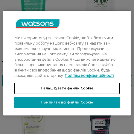
Ми використовуємо файли Cookie, щоб забезпечити
правильну роботу нашого веб-сайту та надати вам
Гель Bioderma Sebium Actif
Зволожувальний
максимально зручні можливості. Продовжуючи
Очищувальний 200 мл
міцелярний засіб для
використання нашого сайту, ви погоджуєтесь на
вмивання SIMPLE Hydrate+
використання файлів Cookie. Якщо ви хочете дізнатися
Scope Активний Догляд 240
754,99 ГРН
349,99 ГРН
більше про використання нами файлів Cookie та/або
мл
змінити свої вподобання щодо файлів Cookie, будь
ласка, відвідайте сторінку
Політіка конфіденційності
Налаштувати файли Cookie
Прийняти всі файли Cookie