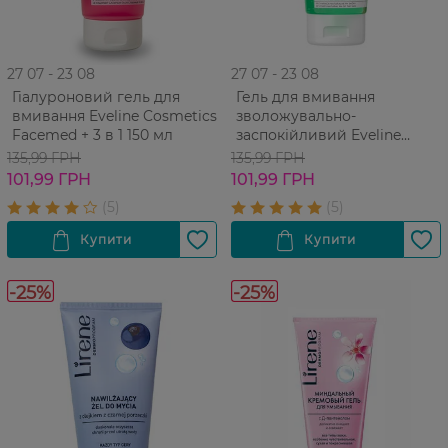
27 07 - 23 08
27 07 - 23 08
Гіалуроновий гель для
Гель для вмивання
вмивання Eveline Cosmetics
зволожувально-
Facemed + 3 в 1 150 мл
заспокійливий Eveline
Cosmetics Facemed з алое
135,99 ГРН
135,99 ГРН
150 мл
101,99 ГРН
101,99 ГРН
-25%
-25%