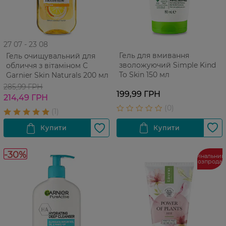
27 07 - 23 08
Гель для вмивання
Гель очищувальний для
зволожуючий Simple Kind
обличчя з вітаміном С
To Skin 150 мл
Garnier Skin Naturals 200 мл
285,99 ГРН
199,99 ГРН
214,49 ГРН
-30%
Фінальний
розпрода