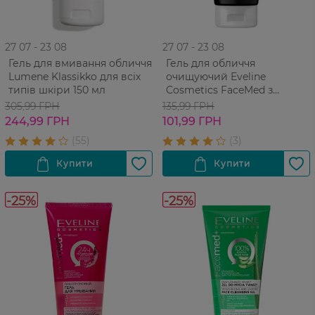
27 07 - 23 08
27 07 - 23 08
Гель для вмивання обличчя
Гель для обличчя
Lumene Klassikko для всіх
очищуючий Eveline
типів шкіри 150 мл
Cosmetics FaceMed з
активованим вугіллям 3 в 1
305,99 ГРН
135,99 ГРН
150 мл
244,99 ГРН
101,99 ГРН
-25%
-25%