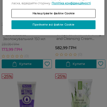
ласка, відвідайте сторінку
Політіка конфіденційності
Налаштувати файли Cookie
27 07 - 23 08
Прийняти всі файли Cookie
Крем для обличчя та тіла
Гель для вмивання Lirene
Uriage Lavante Nourishing
Aqua Bubbles
and Cleansing Cream
Зволожувальний 150 мл
Очищуючий 200 мл
231,99 ГРН
582,99 ГРН
173,99 ГРН
-25%
-25%