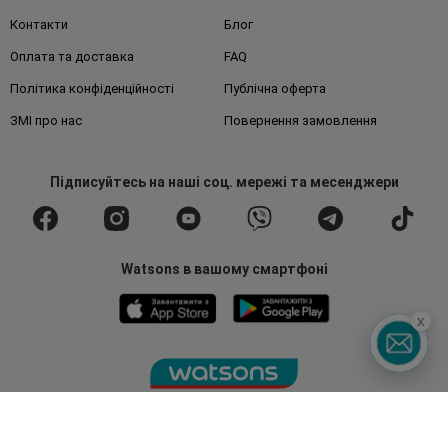
Контакти
Блог
Оплата та доставка
FAQ
Політика конфіденційності
Публічна оферта
ЗМІ про нас
Повернення замовлення
Підписуйтесь
на наші соц. мережі
та месенджери
Watsons в вашому смартфоні
x
Гаряча лінія