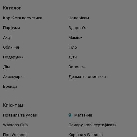
Каталог
Корейска косметика
Чоловікам
Парфуми
Здоров'я
Акції
Макіяж
Обличчя
Тіло
Подарунки
Діти
Дім
Волосся
Аксесуари
Дерматокосметика
Бренди
Клієнтам
Правила та умови
Магазини
Watsons Club
Подарункові сертифікати
Про Watsons
Кар'єра у Watsons