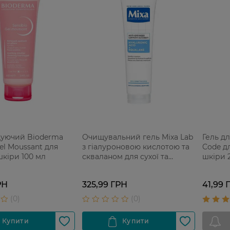
щуючий Bioderma
Очищувальний гель Mixa Lab
Гель д
Gel Moussant для
з гіалуроновою кислотою та
Code дл
шкіри 100 мл
скваланом для сухої та
шкіри 
чутливої шкіри обличчя 150
мл
РН
325,99 ГРН
41,99 