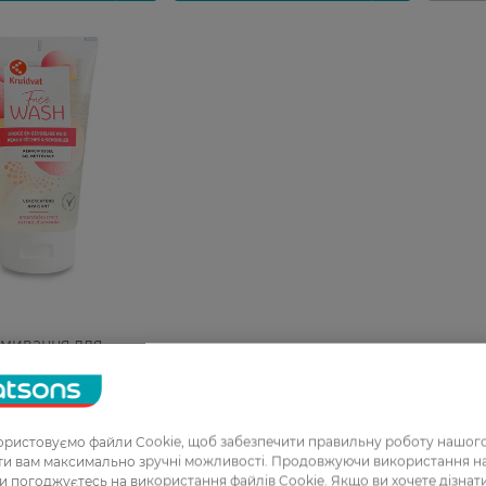
вмивання для
шкіри Kruidvat 150
ристовуємо файли Cookie, щоб забезпечити правильну роботу нашого
ати вам максимально зручні можливості. Продовжуючи використання 
ви погоджуєтесь на використання файлів Cookie. Якщо ви хочете дізнат