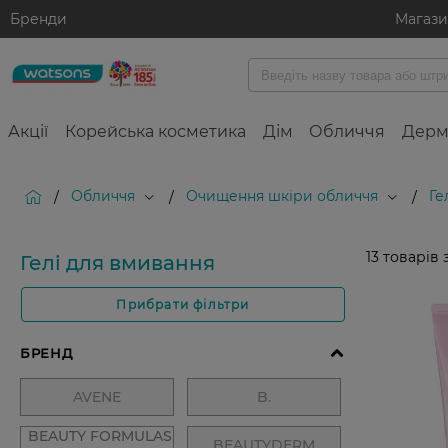
Бренди
Магаз
Акції
Корейська косметика
Дім
Обличчя
Дерм
Обличчя
Очищення шкіри обличчя
Ге
/
/
/
13
товарів 
Гелі для вмивання
Прибрати фільтри