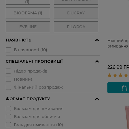
Ніжний к
вмивання 
226,99 Г