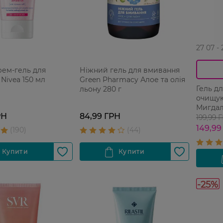
27 07 -
рем-гель для
Ніжний гель для вмивання
Nivea 150 мл
Green Pharmacy Алое та олія
Гель д
льону 280 г
очищую
Мигдал
РН
84,99 ГРН
199,99 
149,99
-25%