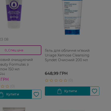
 23 08
Гель для обличчя м'який
0_Спец.ціна
Uriage Xemose Cleansing
ковий очищуючий
Syndet Очисний 200 мл
auty Formulas з
лом 150 мл
648,99 ГРН
ГРН
 ГРН