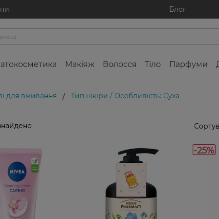
ини
Блог
атокосметика
Макіяж
Волосся
Тіло
Парфуми
лі для вмивання
Тип шкіри / Особливість: Суха
/
знайдено
Сортув
-25%