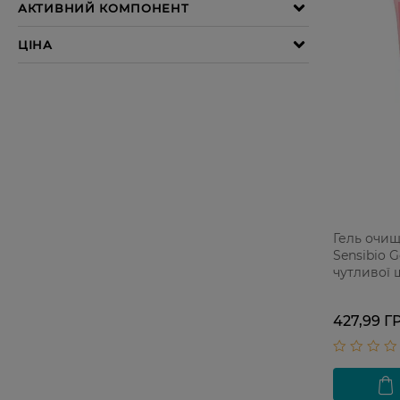
Гель очи
Sensibio 
чутливої 
427,99 Г