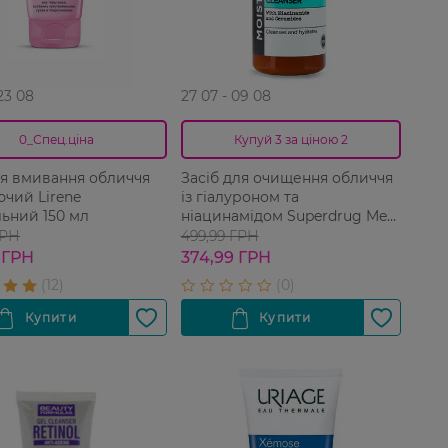
 23 08
27 07 - 09 08
0_Спец.ціна
Купуй 3 за ціною 2
ля вмивання обличчя
Засіб для очищення обличчя
чий Lirene
із гіалуроном та
ьний 150 мл
ніацинамідом Superdrug Me+
500 мл
ГРН
499,99 ГРН
 ГРН
374,99 ГРН