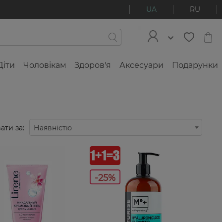
UA
RU
Діти
Чоловікам
Здоров'я
Аксесуари
Подарунки
ати за:
Наявністю
-25%