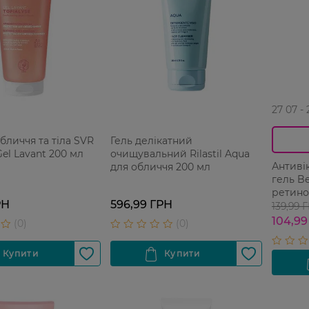
27 07 -
обличчя та тіла SVR
Гель делікатний
Gel Lavant 200 мл
очищувальний Rilastil Aqua
Антиві
для обличчя 200 мл
гель Be
ретино
РН
596,99 ГРН
139,99 
104,99