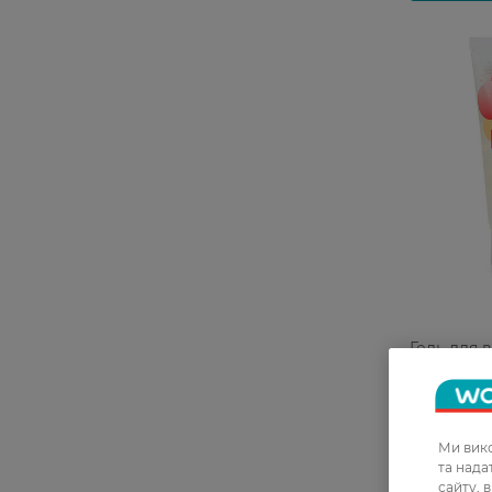
Гель для 
чутливої 
мл
Ми вико
та над
сайту, 