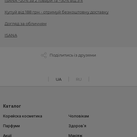
ISANA −20% за 2 товари та −30% від 3-х
Купуй від 188 грн - отримуй безкоштовну доставку
Догляд за обличчям
ISANA
Поділитись із друзями
UA
RU
Каталог
Корейска косметика
Чоловікам
Парфуми
Здоров'я
Акції
Макіяж