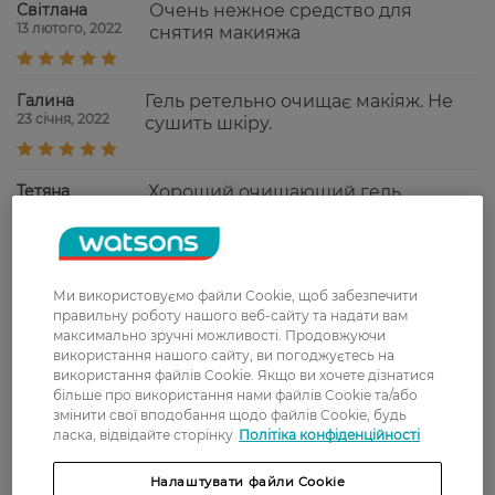
Світлана
Очень нежное средство для
13 лютого, 2022
снятия макияжа
Галина
Гель ретельно очищає макіяж. Не
23 січня, 2022
сушить шкіру.
Тетяна
Хороший очищающий гель,
28 грудня, 2021
экономно расходуется.
Марина
магазин порадовал ценой и
Ми використовуємо файли Cookie, щоб забезпечити
11 листопада, 2021
сроками доставки. Рекомендую
правильну роботу нашого веб-сайту та надати вам
максимально зручні можливості. Продовжуючи
використання нашого сайту, ви погоджуєтесь на
використання файлів Cookie. Якщо ви хочете дізнатися
Показати ще
більше про використання нами файлів Cookie та/або
змінити свої вподобання щодо файлів Cookie, будь
ласка, відвідайте сторінку
Політіка конфіденційності
Доставка
Налаштувати файли Cookie