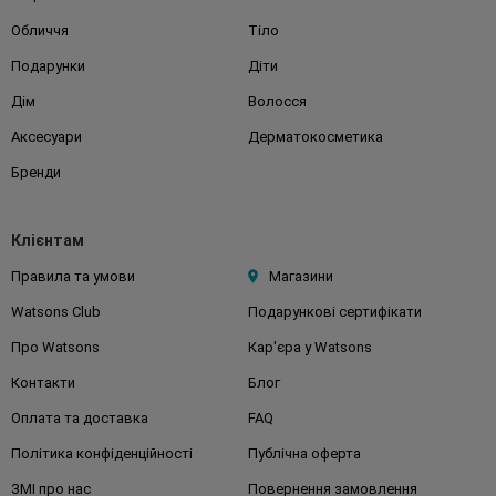
Обличчя
Тіло
Подарунки
Діти
Дім
Волосся
Аксесуари
Дерматокосметика
Бренди
Клієнтам
Правила та умови
Магазини
Watsons Club
Подарункові сертифікати
Про Watsons
Кар'єра у Watsons
Контакти
Блог
Оплата та доставка
FAQ
Політика конфіденційності
Публічна оферта
ЗМІ про нас
Повернення замовлення