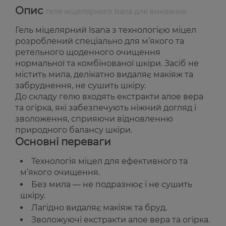
Опис
геля міцелярного Isana для вмивання
Гель міцелярний Isana з технологією міцел
розроблений спеціально для м’якого та
ретельного щоденного очищення
нормальної та комбінованої шкіри. Засіб не
містить мила, делікатно видаляє макіяж та
забруднення, не сушить шкіру.
До складу гелю входять екстракти алое вера
та огірка, які забезпечують ніжний догляд і
зволоження, сприяючи відновленню
природного балансу шкіри.
Основні переваги
Технологія міцел для ефективного та
м’якого очищення.
Без мила — не подразнює і не сушить
шкіру.
Лагідно видаляє макіяж та бруд.
Зволожуючі екстракти алое вера та огірка.