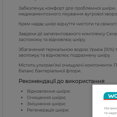
Забезпечує комфорт для проблемної шкіри, с
медикаментозного лікування вугрової хворо
Крем надає шкірі відчуття чистоти та свіжості
Завдяки дії запатентованого комплексу Cera
заспокоює та відновлює шкіру.
Збагачений термальною водою Урьяж (10%) та
зволожує та відновлює подразнену шкіру.
Містить ультрам’які очищуючі компоненти. 
баланс бактеріальної флори.
Рекомендації до використання
Відновлення шкіри;
Очищення шкіри;
Зміцнення шкіри;
Ми вико
Регенерація шкіри.
та над