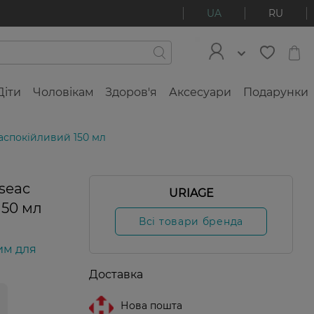
UA
RU
Діти
Чоловікам
Здоров'я
Аксесуари
Подарунки
заспокійливий 150 мл
seac
URIAGE
150 мл
Всі товари бренда
им для
Доставка
Нова пошта