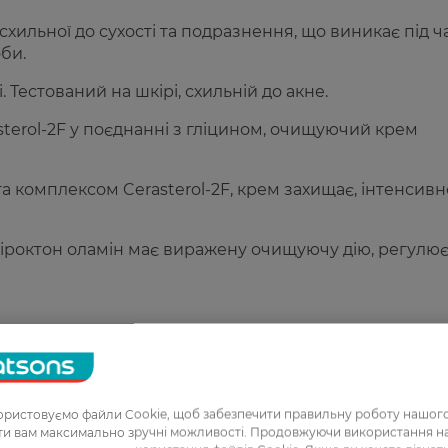
хильної до сухості та подразнення, що виникає під ч
би.
. Тестований на шкірі, схильній до акне.
sterol-2F у поєднанні з гліцином, очищуючий крем
 комплексом Cerasterol-2F, крем захищає, інтенсивн
Піроктон оламін має виражену очищуючу дію, регулю
ристовуємо файли Cookie, щоб забезпечити правильну роботу нашого
ати вам максимально зручні можливості. Продовжуючи використання 