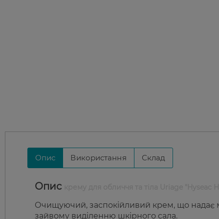
Опис
Використання
Склад
Опис
крему для обличчя та тіла Uriage "Hyseac H
Очищуючий, заспокійливий крем, що надає м
зайвому виділенню шкірного сала.