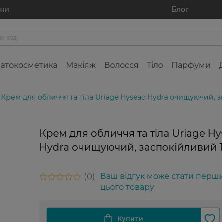
ини
Блог
атокосметика
Макіяж
Волосся
Тіло
Парфуми
Крем для обличчя та тіла Uriage Hyseac Hydra очищуючий, 
Крем для обличчя та тіла Uriage Hy
Hydra очищуючий, заспокійливий 
0
Ваш відгук може стати перш
цього товару