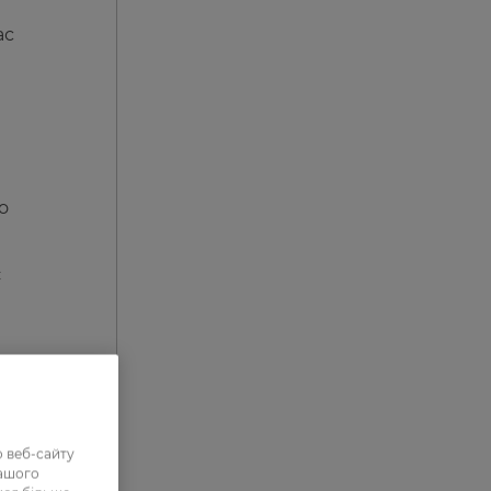
ас
о
є
 веб-сайту
нашого