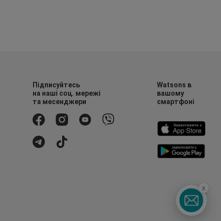
Підписуйтесь
Watsons в
на наші соц. мережі
вашому
та месенджери
смартфоні
x