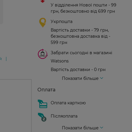
У відділення Нової пошти - 99
грн, безкоштовно від 699 грн
Укрпошта
Вартість доставки - 79 грн,
безкоштовна доставка від -
599 грн
Забрати сьогодні в магазині
й
Watsons
Вартість доставки - 0 грн
Вартість доставки - 99 грн, безкоштовна доставка від - 699 грн
Доставка кур'єром нової пошти
Вартість доставки - 150 грн (до парадного)
Показати більше
Оплата
Оплата карткою
Післяоплата
Показати більше