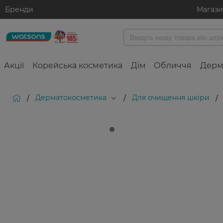
Бренди
Магаз
Акції
Корейська косметика
Дім
Обличчя
Дерм
Дерматокосметика
Для очищення шкіри
/
/
/