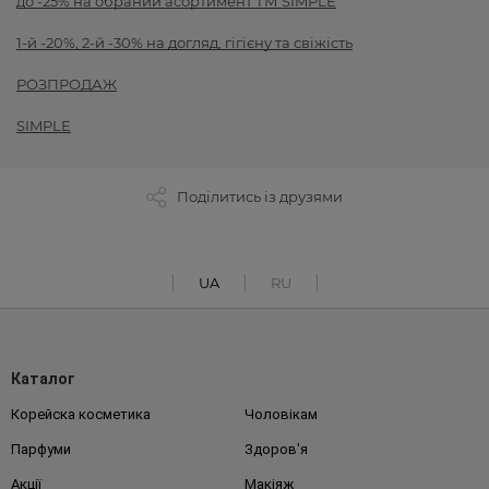
до -25% на обраний асортимент ТМ SIMPLE
1-й -20%, 2-й -30% на догляд, гігієну та свіжість
РОЗПРОДАЖ
SIMPLE
Поділитись із друзями
UA
RU
Каталог
Корейска косметика
Чоловікам
Парфуми
Здоров'я
Акції
Макіяж