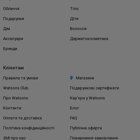
Обличчя
Тіло
Подарунки
Діти
Дім
Волосся
Аксесуари
Дерматокосметика
Бренди
Клієнтам
Правила та умови
Магазини
Watsons Club
Подарункові сертифікати
Про Watsons
Кар'єра у Watsons
Контакти
Блог
Оплата та доставка
FAQ
Політика конфіденційності
Публічна оферта
ЗМІ про нас
Повернення замовлення