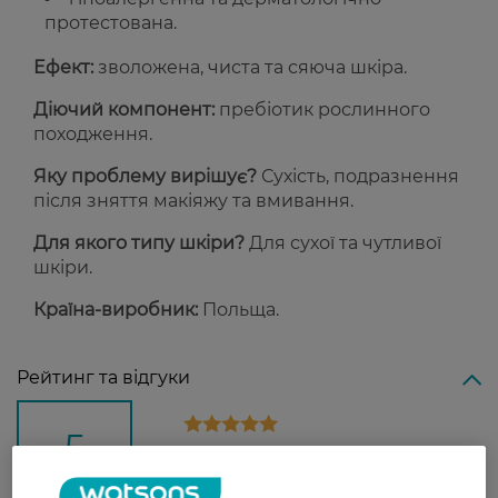
протестована.
Ефект:
зволожена, чиста та сяюча шкіра.
Діючий компонент:
пребіотик рослинного
походження.
Яку проблему вирішує?
Сухість, подразнення
після зняття макіяжу та вмивання.
Для якого типу шкіри?
Для сухої та чутливої
шкіри.
Країна-виробник:
Польща.
Рейтинг та відгуки
5
1 відгуків