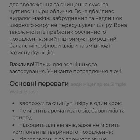
для зволоження та очищення сухої та
чутливої шкіри обличчя. Вона дбайливо
видаляє макіяж, забруднення та надлишок
шкірного жиру, не пересушуючи шкіру. Вона
також містить пребіотик рослинного
походження, який підтримує природний
баланс мікрофлори шкіри та зміцнює її
захисну функцію.
Важливо!
Тільки для зовнішнього
застосування. Уникайте потрапляння в очі.
Основні переваги
води міцелярної Simple
Water Boost:
зволожує та очищує шкіру в один крок;
не містить ароматизаторів, барвників та
спирту;
підходить для веганів, адже не містить
компонентів тваринного походження;
гіпоалергенна та дерматологічно