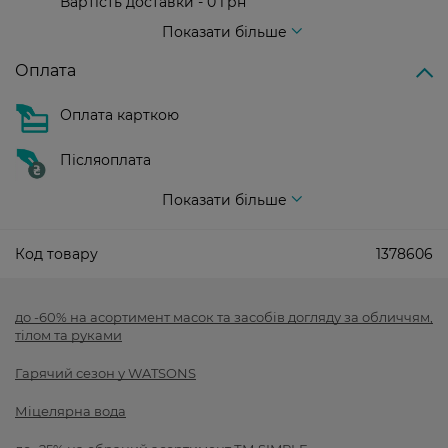
Вартість доставки - 0 грн
Вартість доставки - 99 грн, безкоштовна доставка від - 699 грн
Показати більше
Оплата
Оплата карткою
Післяоплата
Показати більше
Код товару
1378606
до -60% на асортимент масок та засобів догляду за обличчям,
тілом та руками
Гарячий сезон у WATSONS
Міцелярна вода