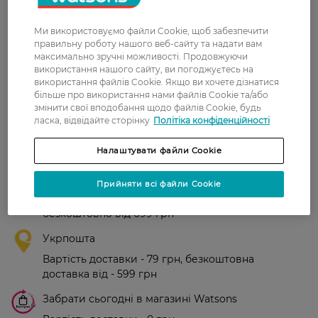
З 1 відгуків
Ми використовуємо файли Cookie, щоб забезпечити
правильну роботу нашого веб-сайту та надати вам
максимально зручні можливості. Продовжуючи
Любов
Добре змиває, м'яка, мені
використання нашого сайту, ви погоджуєтесь на
30 вересня, 2024
подобається.
використання файлів Cookie. Якщо ви хочете дізнатися
більше про використання нами файлів Cookie та/або
змінити свої вподобання щодо файлів Cookie, будь
ласка, відвідайте сторінку
Політіка конфіденційності
Доставка
Налаштувати файли Cookie
Нова пошта
Прийняти всі файли Cookie
У відділення Нової пошти - 99 грн,
безкоштовно від 699 грн
Укрпошта
Вартість доставки - 79 грн, безкоштовна
доставка від - 599 грн
Забрати сьогодні в магазині Watsons