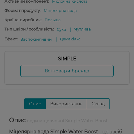
Активний компонент:
Молочна кислота
Формат продукту:
Міцелярна вода
Країна-виробник:
Польща
Тип шкіри / особливість:
Чутлива
Суха
Ефект:
Демакіяж
Заспокійливий
SIMPLE
Всі товари бренда
Опис
Використання
Склад
Опис
води міцелярної Simple Water Boost
Міцелярна вода Simple Water Boost
- це засіб