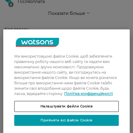
Післяоплата
Показати більше
Код товару
-50% на обраний асортимент
Ми використовуємо файли Cookie, щоб забезпечити
Гарячий сезон у WATSONS
правильну роботу нашого веб-сайту та надати вам
максимально зручні можливості. Продовжуючи
Жіночі колготки
використання нашого сайту, ви погоджуєтесь на
використання файлів Cookie. Якщо ви хочете дізнатися
Аксесуари і текстиль
більше про використання нами файлів Cookie та/або
змінити свої вподобання щодо файлів Cookie, будь
до -50% на обраний асортимент товарів ТМ Women`s code,
ласка, відвідайте сторінку
Політіка конфіденційності
Art G, Intuicia, Siela
Налаштувати файли Cookie
до -30% на обрану продукцію колготок та шкарпеток
Прийняти всі файли Cookie
ART G