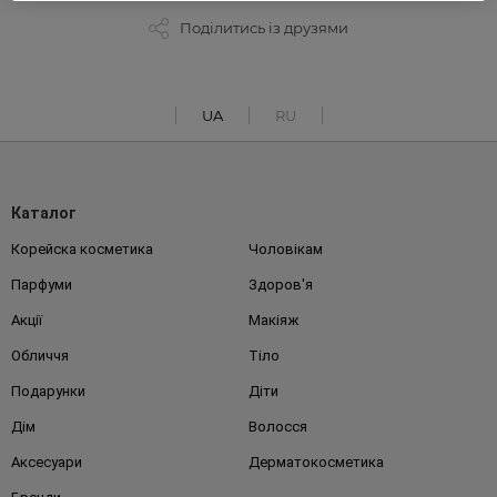
Поділитись із друзями
UA
RU
Каталог
Корейска косметика
Чоловікам
Парфуми
Здоров'я
Акції
Макіяж
Обличчя
Тіло
Подарунки
Діти
Дім
Волосся
Аксесуари
Дерматокосметика