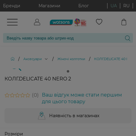
Бренди
Магазини
Блог
UA
RU
/
/
/
Аксесуари
Жіночі колготки
КОЛГ.DELICATE 40 NERO
КОЛГ.DELICATE 40 NERO 2
0
Ваш відгук може стати першим
для цього товару
Наявність в магазинах
Розміри