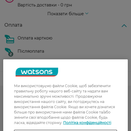
Вартість доставки - 0 грн
Вартість доставки - 99 грн, безкоштовна доставка від - 699 грн
Показати більше
Оплата
Оплата карткою
Післяоплата
Показати більше
Код товару
Ми використовуємо файли Cookie, щоб забезпечити
правильну роботу нашого веб-сайту та надати вам
максимально зручні можливості. Продовжуючи
-50% на обраний асортимент
використання нашого сайту, ви погоджуєтесь на
використання файлів Cookie. Якщо ви хочете дізнатися
Гарячий сезон у WATSONS
більше про використання нами файлів Cookie та/або
змінити свої вподобання щодо файлів Cookie, будь
Жіночі колготки
ласка, відвідайте сторінку
Політіка конфіденційності
Аксесуари і текстиль