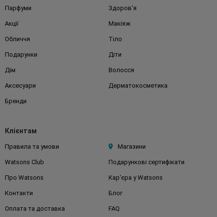
Парфуми
Здоров'я
Акції
Макіяж
Обличчя
Тіло
Подарунки
Діти
Дім
Волосся
Аксесуари
Дерматокосметика
Бренди
Клієнтам
Правила та умови
Магазини
Watsons Club
Подарункові сертифікати
Про Watsons
Кар'єра у Watsons
Контакти
Блог
Оплата та доставка
FAQ