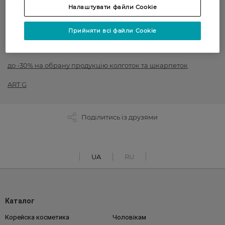
Налаштувати файли Cookie
до -50% на обраний асортимент товарів ТМ Women`s code,
Art G, Intuicia, Siela
Прийняти всі файли Cookie
Розпродаж: бери 3, плати за 2
до -30% на обрану продукцію колготок та шкарпеток
ART G
Поділитись із друзями
UA
RU
Каталог
Корейска косметика
Чоловікам