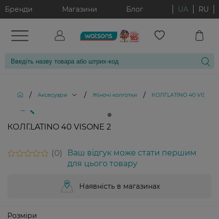
Бренди
Магазини
Блог
UA
RU
/
/
/
Аксесуари
Жіночі колготки
КОЛГ.LATINO 40 VISONE
КОЛГ.LATINO 40 VISONE 2
0
Ваш відгук може стати першим
для цього товару
Наявність в магазинах
Розміри