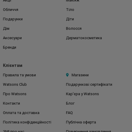
Акції
Макіяж
Обличчя
Тіло
Подарунки
Діти
Дім
Волосся
Аксесуари
Дерматокосметика
Бренди
Клієнтам
Правила та умови
Магазини
Watsons Club
Подарункові сертифікати
Про Watsons
Кар'єра у Watsons
Контакти
Блог
Оплата та доставка
FAQ
Політика конфіденційності
Публічна оферта
ЗМІ про нас
Повернення замовлення