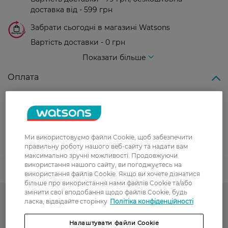
доставка від - 599 грн
Забрати сьогодні в магазині Watsons
Вартість доставки - 0 грн
Вартість доставки - 99 грн, безкоштовна доставка від - 699 грн
Показати більше
Оплата
Оплата карткою
Післяоплата
Ми використовуємо файли Cookie, щоб забезпечити
Показати більше
правильну роботу нашого веб-сайту та надати вам
максимально зручні можливості. Продовжуючи
використання нашого сайту, ви погоджуєтесь на
Код товару
використання файлів Cookie. Якщо ви хочете дізнатися
більше про використання нами файлів Cookie та/або
змінити свої вподобання щодо файлів Cookie, будь
ласка, відвідайте сторінку
Політіка конфіденційності
-50% на обраний асортимент
Гарячий сезон у WATSONS
Налаштувати файли Cookie