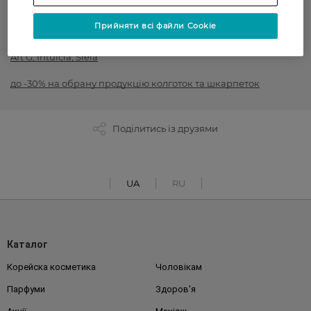
Аксесуари і текстиль
Прийняти всі файли Cookie
до -50% на обраний асортимент товарів ТМ Women`s code,
Art G, Intuicia, Siela
до -30% на обрану продукцію колготок та шкарпеток
Поділитись із друзями
UA
RU
Каталог
Корейска косметика
Чоловікам
Парфуми
Здоров'я