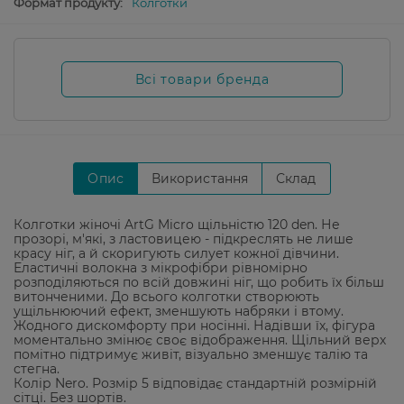
Формат продукту:
Колготки
Всі товари бренда
Опис
Використання
Склад
Колготки жіночі ArtG Micro щільністю 120 den. Не
прозорі, м'які, з ластовицею - підкреслять не лише
красу ніг, а й скоригують силует кожної дівчини.
Еластичні волокна з мікрофібри рівномірно
розподіляються по всій довжині ніг, що робить їх більш
витонченими. До всього колготки створюють
ущільнюючий ефект, зменшують набряки і втому.
Жодного дискомфорту при носінні. Надівши їх, фігура
моментально змінює своє відображення. Щільний верх
помітно підтримує живіт, візуально зменшує талію та
стегна.
Колір Nero. Розмір 5 відповідає стандартній розмірній
сітці. Без шортів.