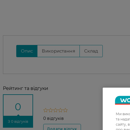
Опис
Використання
Склад
Рейтинг та відгуки
0
Ми вико
0 відгуків
та над
З 0 відгуків
сайту, 
про вик