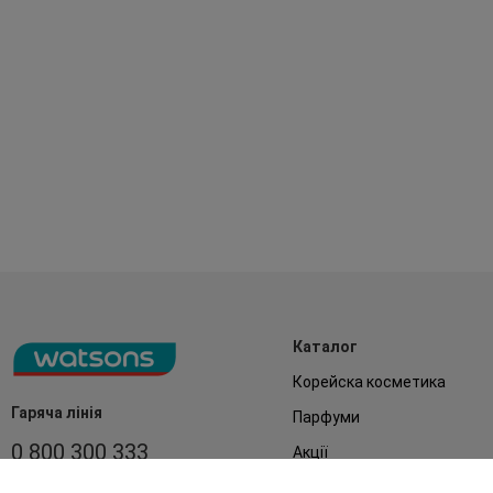
Каталог
Корейска косметика
Гаряча лінія
Парфуми
0 800 300 333
Акції
Обличчя
З 9:00 до 19:00