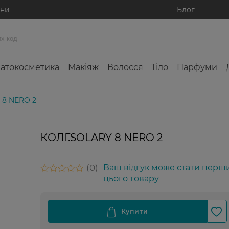
ини
Блог
атокосметика
Макіяж
Волосся
Тіло
Парфуми
 8 NERO 2
КОЛГ.SOLARY 8 NERO 2
0
Ваш відгук може стати перш
цього товару