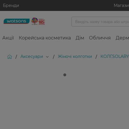
Бренди
Магаз
Акції
Корейська косметика
Дім
Обличчя
Дерм
Аксесуари
Жіночі колготки
КОЛГ.SOLARY
/
/
/