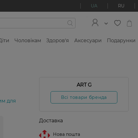
UA
RU
Діти
Чоловікам
Здоров'я
Аксесуари
Подарунки
ART G
Всі товари бренда
им для
Доставка
Нова пошта