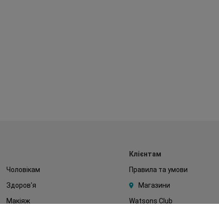
Клієнтам
Чоловікам
Правила та умови
Здоров'я
Магазини
Макіяж
Watsons Club
Тіло
Подарункові сертифікати