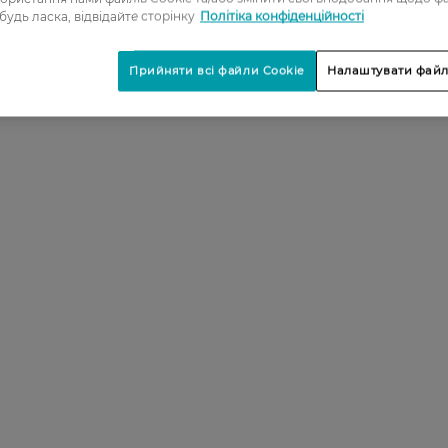
4
 будь ласка, відвідайте сторінку
Політіка конфіденційності
5
Прийняти всі файли Cookie
Налаштувати файл