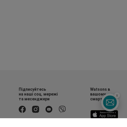
Підписуйтесь
Watsons в
на наші соц. мережі
вашому
x
та месенджери
смартфоні