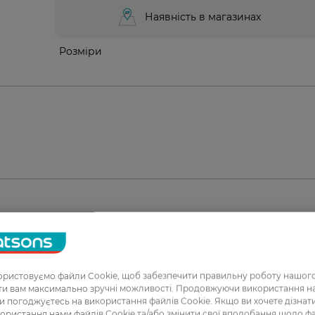
Наявність в магазинах
Розміри
1
2
ристовуємо файли Cookie, щоб забезпечити правильну роботу нашого
ати вам максимально зручні можливості. Продовжуючи використання 
3
ви погоджуєтесь на використання файлів Cookie. Якщо ви хочете дізнат
ористання нами файлів Cookie та/або змінити свої вподобання щодо ф