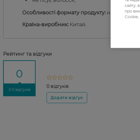
не псує волосся;
сайту, 
про вик
Особливості формату продукту:
набір містит
Cookie,
Країна-виробник:
Китай.
Рейтинг та відгуки
0
0 відгуків
З 0 відгуків