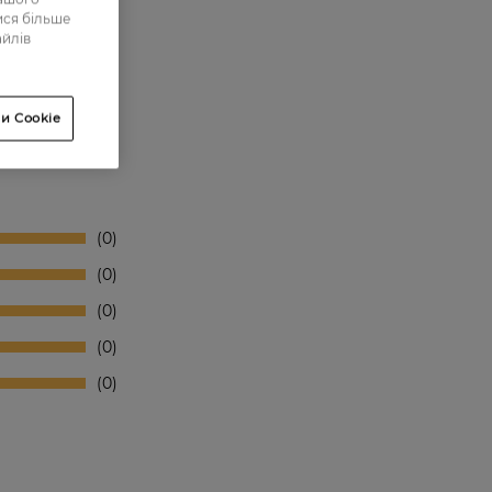
ися більше
айлів
и Cookie
0
0
0
0
0