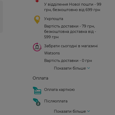
У відділення Нової пошти - 99
грн, безкоштовно від 699 грн
Укрпошта
Вартість доставки - 79 грн,
безкоштовна доставка від -
599 грн
Забрати сьогодні в магазині
Watsons
Вартість доставки - 0 грн
Вартість доставки - 99 грн, безкоштовна доставка від - 699 грн
Доставка кур'єром нової пошти
Вартість доставки - 150 грн (до парадного)
Показати більше
Оплата
Оплата карткою
Післяоплата
Показати більше