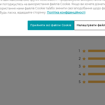
ви погоджуєтесь на використання файлів Cookie. Якщо ви хочете дізнат
ористання нами файлів Cookie та/або змінити свої вподобання щодо ф
ь 6 резинок.
 будь ласка, відвідайте сторінку
Політіка конфіденційності
Прийняти всі файли Cookie
Налаштувати файл
1
2
3
4
5