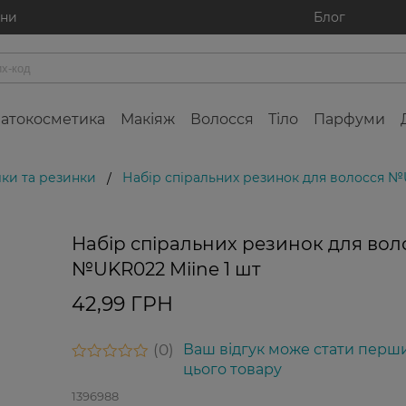
ини
Блог
атокосметика
Макіяж
Волосся
Тіло
Парфуми
ки та резинки
Набір спіральних резинок для волосся №U
/
Набір спіральних резинок для вол
№UKR022 Miine 1 шт
42,99 ГРН
0
Ваш відгук може стати перш
цього товару
1396988