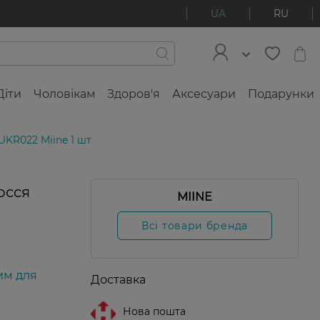
UA
RU
Діти
Чоловікам
Здоров'я
Аксесуари
Подарунки
KR022 Miine 1 шт
осся
MIINE
Всі товари бренда
им для
Доставка
Нова пошта