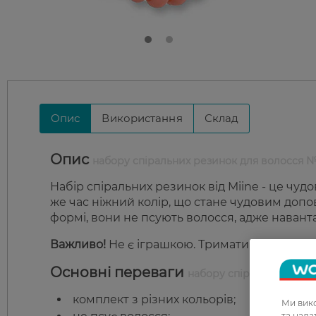
Опис
Використання
Склад
Опис
набору спіральних резинок для волосся 
Набір спіральних резинок від Miine - це чуд
же час ніжний колір, що стане чудовим допо
формі, вони не псують волосся, адже наван
Важливо!
Не є іграшкою. Тримати подалі від д
Основні переваги
набору спіральних рези
комплект з різних кольорів;
Ми вико
та над