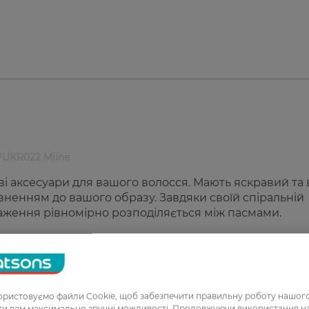
№UKR022 Miine
ові аксесуари для вашого волосся. Мають яскравий та 
вненням до вашого образу. Завдяки своїй спіральній
таження рівномірно розподіляється між пасмами.
ітей.
нок для волосся №UKR022 Miine:
ристовуємо файли Cookie, щоб забезпечити правильну роботу нашого
ати вам максимально зручні можливості. Продовжуючи використання 