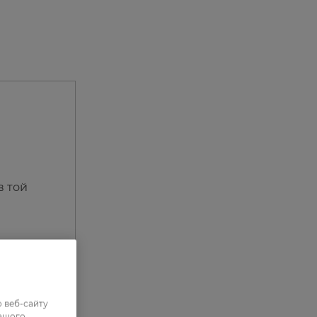
в той
 веб-сайту
нашого