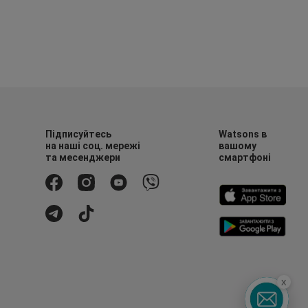
Підписуйтесь
Watsons в
на наші соц. мережі
вашому
та месенджери
смартфоні
x