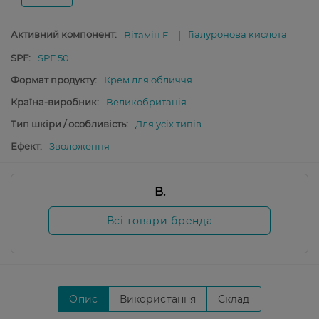
Активний компонент:
Гіалуронова кислота
Вітамін E
SPF:
SPF 50
Формат продукту:
Крем для обличчя
Країна-виробник:
Великобританія
Тип шкіри / особливість:
Для усіх типів
Ефект:
Зволоження
B.
Всі товари бренда
Опис
Використання
Склад