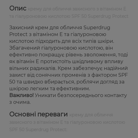
Опис
крему для обличчя захисного з вітаміном Е
та гіалуроновою кислотою SPF 50 Superdrug Protect
Захисний крем для обличчя Superdrug
Protect з вітаміном Е та гіалуроновою
кислотою підходить для всіх типів шкіри.
Збагачений гіалуроновою кислотою, він
ефективно покращує рівень зволоження, тоді
як вітамін Е протистоїть шкідливому впливу
вільних радикалів. Крем забезпечує надійний
захист від сонячних променів з фактором SPF
50 та швидко вбирається, роблячи догляд за
шкірою легким та ефективним.
Важливо!
Уникати безпосереднього контакту
з очима.
Основні переваги
крему для обличчя
захисного з вітаміном Е та гіалуроновою кислотою
SPF 50 Superdrug Protect: