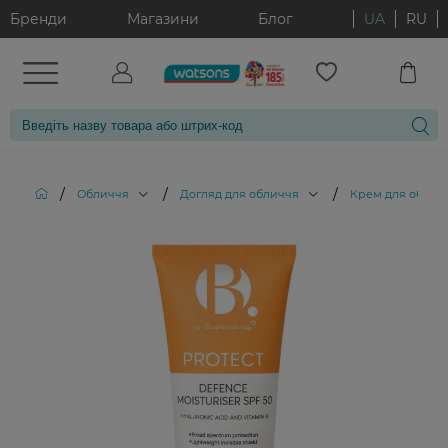
Бренди
Магазини
Блог
UA
RU
/
/
/
Обличчя
Догляд для обличчя
Крем для облич