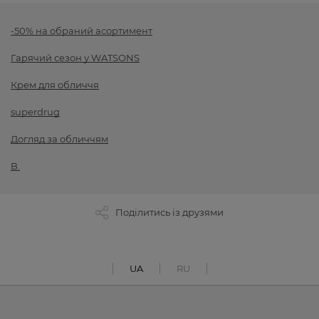
-50% на обраний асортимент
Гарячий сезон у WATSONS
Крем для обличчя
superdrug
Догляд за обличчям
B.
Поділитись із друзями
UA
RU