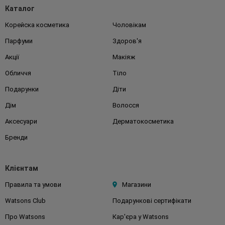
Каталог
Корейска косметика
Чоловікам
Парфуми
Здоров'я
Акції
Макіяж
Обличчя
Тіло
Подарунки
Діти
Дім
Волосся
Аксесуари
Дерматокосметика
Бренди
Клієнтам
Правила та умови
Магазини
Watsons Club
Подарункові сертифікати
Про Watsons
Кар'єра у Watsons