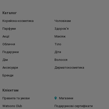
Каталог
Корейска косметика
Чоловікам
Парфуми
Здоров'я
Акції
Макіяж
Обличчя
Тіло
Подарунки
Діти
Дім
Волосся
Аксесуари
Дерматокосметика
Бренди
Клієнтам
Правила та умови
Магазини
Watsons Club
Подарункові сертифікати