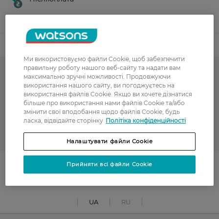
Показати більше
Код товару
Ми використовуємо файли Cookie, щоб забезпечити
правильну роботу нашого веб-сайту та надати вам
Подарункова упаковка
максимально зручні можливості. Продовжуючи
використання нашого сайту, ви погоджуєтесь на
використання файлів Cookie. Якщо ви хочете дізнатися
Конверти
більше про використання нами файлів Cookie та/або
змінити свої вподобання щодо файлів Cookie, будь
РОЗПРОДАЖ
ласка, відвідайте сторінку
Політіка конфіденційності
GLOSS and STYLE
Налаштувати файли Cookie
Поділитись із друзями
Прийняти всі файли Cookie
UA
RU