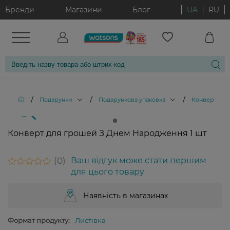
Бренди
Магазини
Блог
UA
RU
/
/
/
/
Подарунки
Подарункова упаковка
Конверти
Конверт для грошей З Днем Народження 1 шт
0
Ваш відгук може стати першим
для цього товару
Наявність в магазинах
Формат продукту:
Листівка