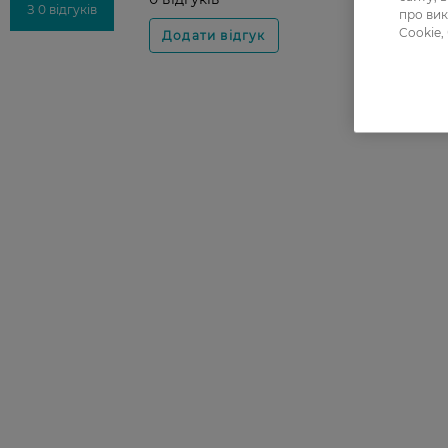
З 0 відгуків
про вик
Cookie,