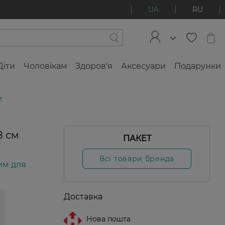
UA
RU
Діти
Чоловікам
Здоров'я
Аксесуари
Подарунки
м
8 см
ПАКЕТ
Всі товари бренда
им для
Доставка
Нова пошта