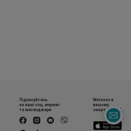
Підписуйтесь
Watsons в
на наші соц. мережі
вашому
x
та месенджери
смартфоні