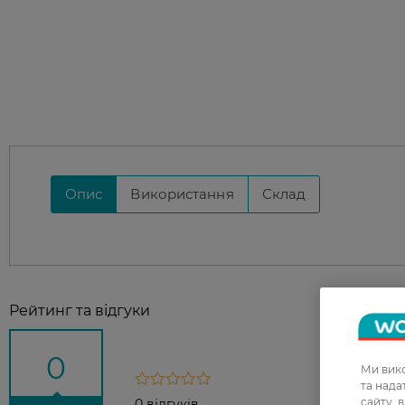
Опис
Використання
Склад
Рейтинг та відгуки
0
Ми вико
та над
сайту, 
0 відгуків