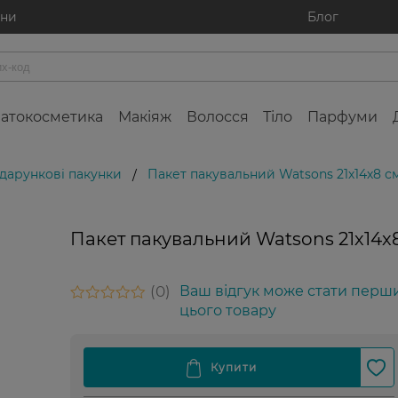
ини
Блог
атокосметика
Макіяж
Волосся
Тіло
Парфуми
дарункові пакунки
Пакет пакувальний Watsons 21х14х8 с
/
Пакет пакувальний Watsons 21х14х
0
Ваш відгук може стати перш
цього товару