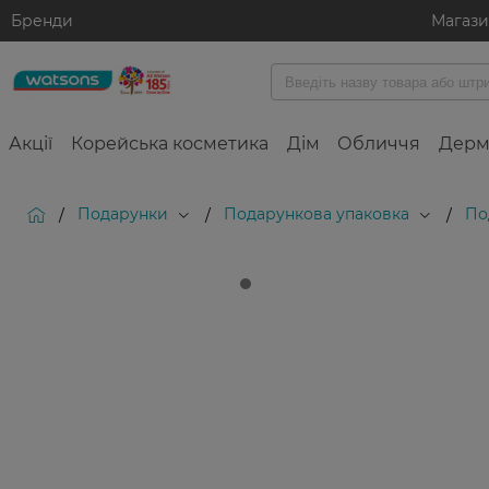
Бренди
Магаз
Акції
Корейська косметика
Дім
Обличчя
Дерм
Подарунки
Подарункова упаковка
По
/
/
/