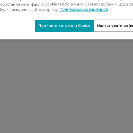
3
ористання нами файлів Cookie та/або змінити свої вподобання щодо ф
 будь ласка, відвідайте сторінку
Політіка конфіденційності
4
5
Прийняти всі файли Cookie
Налаштувати файл