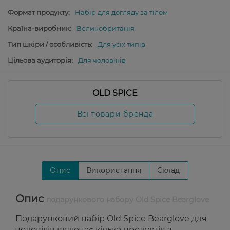
Формат продукту:
Набір для догляду за тілом
Країна-виробник:
Великобританія
Тип шкіри / особливість:
Для усіх типів
Цільова аудиторія:
Для чоловіків
OLD SPICE
Всі товари бренда
Опис
Використання
Склад
Опис
подарункового набору Old Spice Bearglove
Подарунковий набір Old Spice Bearglove для
чоловіків включає кілька продуктів з