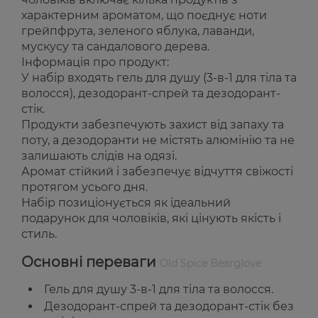
характерним ароматом, що поєднує ноти
грейпфрута, зеленого яблука, лаванди,
мускусу та сандалового дерева.
Інформація про продукт:
У набір входять гель для душу (3-в-1 для тіла та
волосся), дезодорант-спрей та дезодорант-
стік.
Продукти забезпечують захист від запаху та
поту, а дезодоранти не містять алюмінію та не
залишають слідів на одязі.
Аромат стійкий і забезпечує відчуття свіжості
протягом усього дня.
Набір позиціонується як ідеальний
подарунок для чоловіків, які цінують якість і
стиль.
Основні переваги
Old Spice Bearglove
Гель для душу 3-в-1 для тіла та волосся.
Дезодорант-спрей та дезодорант-стік без