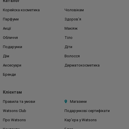
Каталог
Корейска косметика
Чоловікам
Парфуми
Здоров'я
Акції
Макіяж
Обличчя
Тіло
Подарунки
Діти
Дім
Волосся
Аксесуари
Дерматокосметика
Бренди
Клієнтам
Правила та умови
Магазини
Watsons Club
Подарункові сертифікати
Про Watsons
Кар'єра у Watsons