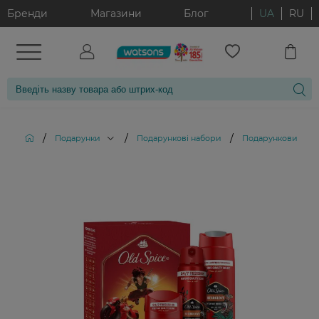
Бренди
Магазини
Блог
UA
RU
/
/
/
Подарунки
Подарункові набори
Подарунковий набі