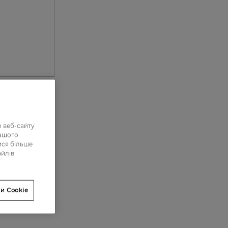
0
 веб-сайту
нашого
0
ися більше
айлів
9
8
и Cookie
58