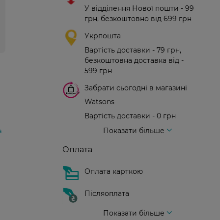
У відділення Нової пошти - 99
грн, безкоштовно від 699 грн
Укрпошта
Вартість доставки - 79 грн,
безкоштовна доставка від -
599 грн
Забрати сьогодні в магазині
Watsons
Вартість доставки - 0 грн
Вартість доставки - 99 грн, безкоштовна доставка від - 699 грн
Доставка кур'єром нової пошти
Вартість доставки - 150 грн (до парадного)
Показати більше
а
Оплата
Оплата карткою
Післяоплата
Показати більше