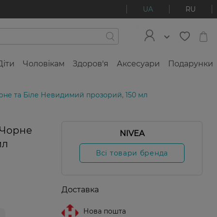
UA
RU
Діти
Чоловікам
Здоров'я
Аксесуари
Подарунки
рне та Біле Невидимий прозорий, 150 мл
 Чорне
NIVEA
мл
Всі товари бренда
Доставка
Нова пошта