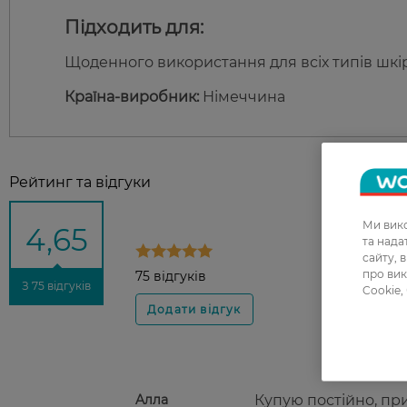
Підходить для:
Щоденного використання для всіх типів шкі
Країна-виробник:
Німеччина
Рейтинг та відгуки
Ми вико
4,65
та над
сайту, 
про вик
75 відгуків
З 75 відгуків
Cookie,
Aлла
Купую постійно, пр