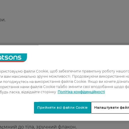
ри.
1
ристовуємо файли Cookie, щоб забезпечити правильну роботу нашого
ати вам максимально зручні можливості. Продовжуючи використання 
2
ви погоджуєтесь на використання файлів Cookie. Якщо ви хочете дізнат
ористання нами файлів Cookie та/або змінити свої вподобання щодо ф
3
 будь ласка, відвідайте сторінку
Політіка конфіденційності
4
Прийняти всі файли Cookie
Налаштувати файл
5
иємний до тіла, зручний флакон.