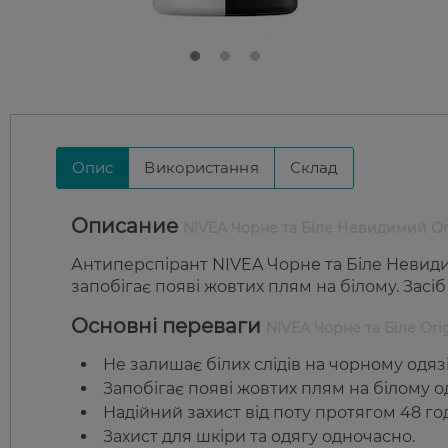
Опис
Використання
Склад
Описание
NIVEA Чорне та Біле Невидимий Ori
Антиперспірант NIVEA Чорне та Біле Невидим
запобігає появі жовтих плям на білому. Засі
Основні переваги
NIVEA Чорне та Біле Orig
Не залишає білих слідів на чорному одязі
Запобігає появі жовтих плям на білому од
Надійний захист від поту протягом 48 го
Захист для шкіри та одягу одночасно.