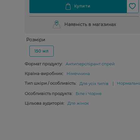
Наявність в магазинах
Розміри
150 мл
Формат продукту:
Антиперспірант спрей
Країна-виробник:
Німеччина
Тип шкіри / особливість:
Нормальн
Для усіх типів
Особливість продукта:
Біле і Чорне
Цільова аудиторія:
Для жінок