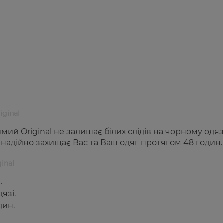
ginal
ий Original не залишає білих слідів на чорному одязі
б надійно захищає Вас та Ваш одяг протягом 48 годин.
inal
.
язі.
дин.