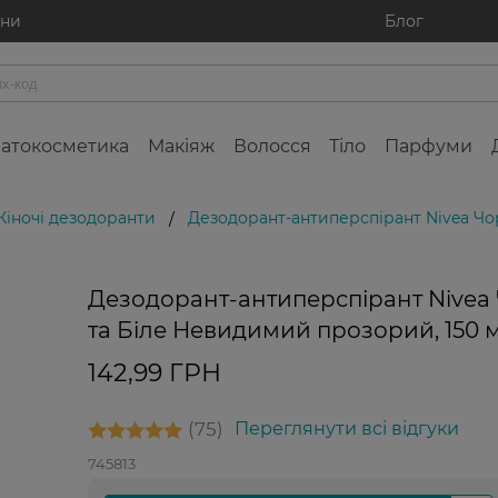
ини
Блог
атокосметика
Макіяж
Волосся
Тіло
Парфуми
Жіночі дезодоранти
Дезодорант-антиперспірант Nivea Чо
/
Дезодорант-антиперспірант Nivea
та Біле Невидимий прозорий, 150 
142,99 ГРН
75
Переглянути всі відгуки
745813