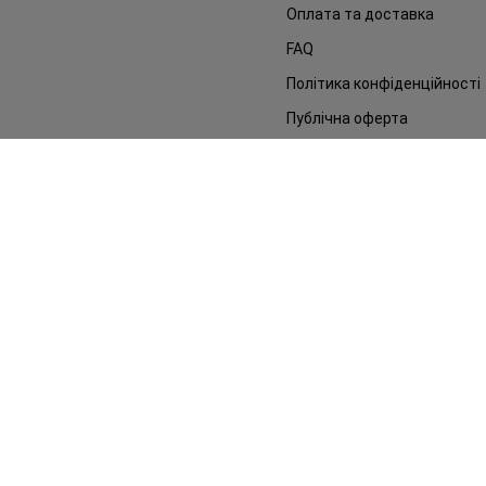
Оплата та доставка
FAQ
Політика конфіденційності
Публічна оферта
ЗМІ про нас
Повернення замовлення
©2014 - 2026. Умови використання сайту