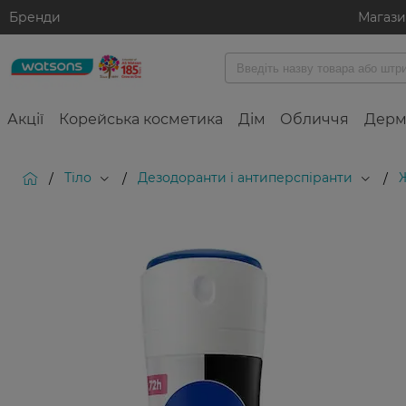
Бренди
Магаз
Акції
Корейська косметика
Дім
Обличчя
Дерм
Тіло
Дезодоранти і антиперспіранти
/
/
/