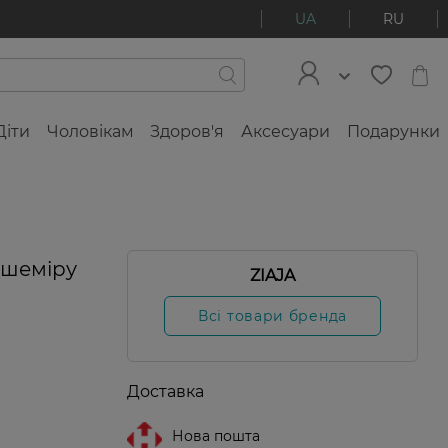
UA
RU
Діти
Чоловікам
Здоров'я
Аксесуари
Подарунки
20%
ашеміру
ZIAJA
Всі товари бренда
Доставка
Нова пошта