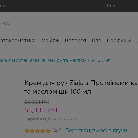
ини
Блог
атокосметика
Макіяж
Волосся
Тіло
Парфуми
iaja з Протеїнами кашеміру та маслом ши 100 мл
-20%
-
Крем для рук Ziaja з Протеїнами к
та маслом ши 100 мл
69,99 ГРН
55,99 ГРН
Період акції:
27 07 - 23 08
47
Переглянути всі відгуки