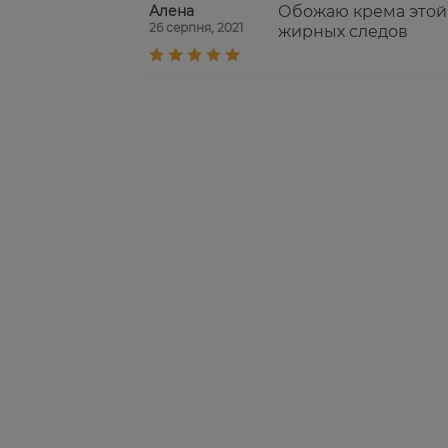
Алена
Обожаю крема этой 
26 серпня, 2021
жирных следов