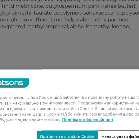
raffin, dimethicone, butyrospermum parkii (shea butter),
ryloyldimethil taurate copolymer, isohexadecane, polyso
n gum, phenoxyethanol, methylparaben, ethylparaben,
 butylphenyl methylpropional, alpha-isomethyl lonone,
ристовуємо файли Cookie, щоб забезпечити правильну роботу нашого
ати вам максимально зручні можливості. Продовжуючи використання 
ви погоджуєтесь на використання файлів Cookie. Якщо ви хочете дізнат
ористання нами файлів Cookie та/або змінити свої вподобання щодо ф
1
 будь ласка, відвідайте сторінку
Політіка конфіденційності
2
Прийняти всі файли Cookie
Налаштувати файл