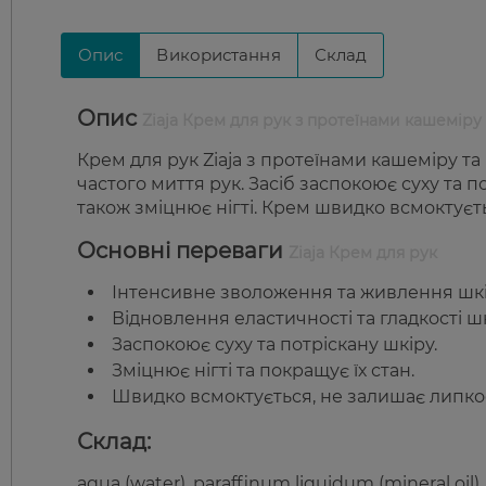
Опис
Використання
Склад
Опис
Ziaja Крем для рук з протеїнами кашеміру
Крем для рук Ziaja з протеїнами кашеміру та
частого миття рук. Засіб заспокоює суху та пот
також зміцнює нігті. Крем швидко всмоктуєт
Основні переваги
Ziaja Крем для рук
Інтенсивне зволоження та живлення шкі
Відновлення еластичності та гладкості ш
Заспокоює суху та потріскану шкіру.
Зміцнює нігті та покращує їх стан.
Швидко всмоктується, не залишає липкос
Склад:
aqua (water), paraffinum liquidum (mineral oil), 