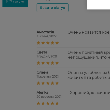
З 47 відгуків
Анастасія
Очень нравится крем
19 січня, 2022
Света
Очень приятный кре
1 грудня, 2021
нет ощущения, что н
Олена
Один із улюблених б
11 жовтня, 2021
живить її та робить
Alenka
Хороший, класични
20 вересня, 2021