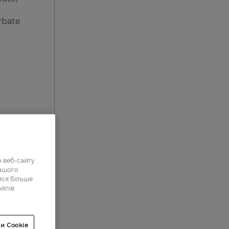
rbate
 веб-сайту
нашого
ися більше
айлів
0
0
и Cookie