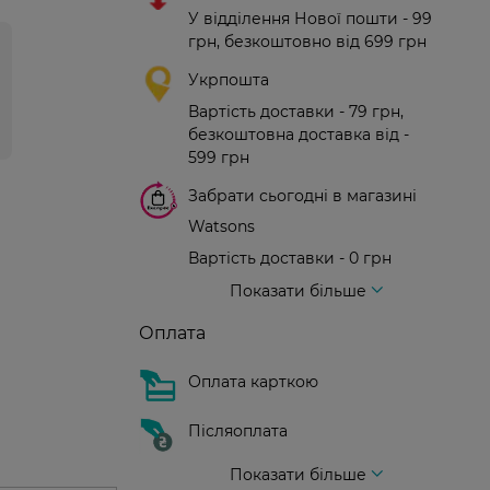
У відділення Нової пошти - 99
грн, безкоштовно від 699 грн
Укрпошта
Вартість доставки - 79 грн,
безкоштовна доставка від -
599 грн
Забрати сьогодні в магазині
Watsons
Вартість доставки - 0 грн
Вартість доставки - 99 грн, безкоштовна доставка від - 699 грн
Доставка кур'єром нової пошти
Вартість доставки - 150 грн (до парадного)
Показати більше
Оплата
Оплата карткою
Післяоплата
Показати більше