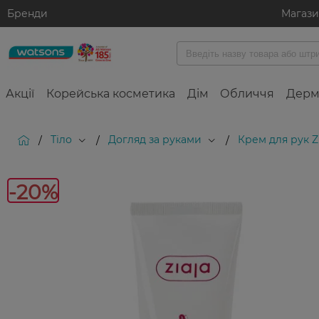
Бренди
Магаз
Акції
Корейська косметика
Дім
Обличчя
Дерм
Тіло
Догляд за руками
Крем для рук Z
/
/
/
-20%