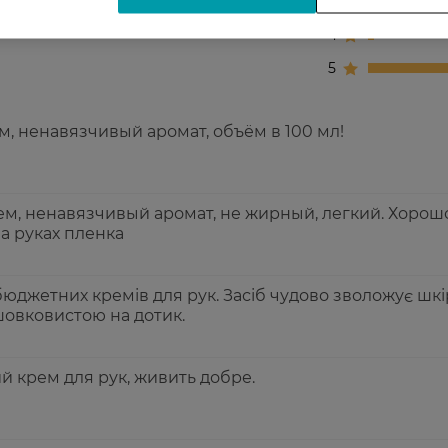
3
4
5
, ненавязчивый аромат, объём в 100 мл!
м, ненавязчивый аромат, не жирный, легкий. Хорош
а руках пленка
юджетних кремів для рук. Засіб чудово зволожує шкір
 шовковистою на дотик.
й крем для рук, живить добре.