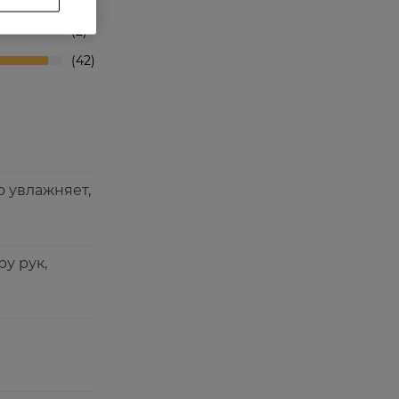
3
2
42
о увлажняет,
у рук,