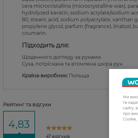
cera microcristallina (microcrystalline wax), pa
hydrolyzed keratin, sodium acrylate/sodium ac
80, stearic acid, sodium polyacrylate, xantha
propylene glycol, parfum (fragrance), linalool,
coumarin.
Підходить для:
Щоденного догляду за руками.
Суха, потріскана та втомлена шкіра рук.
Країна-виробник:
Польща
Ми вико
та над
Рейтинг та відгуки
сайту, 
про вик
Cookie,
4,83
47 відгуків