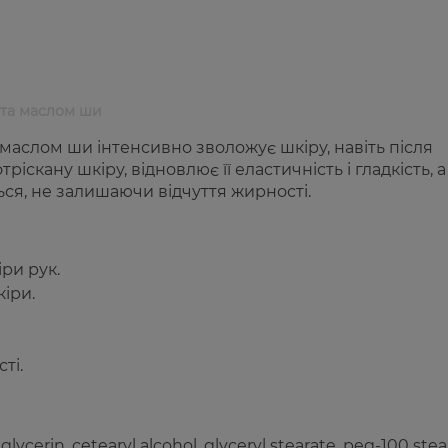
 та маслом ши
 маслом ши інтенсивно зволожує шкіру, навіть після
ріскану шкіру, відновлює її еластичність і гладкість, а
ься, не залишаючи відчуття жирності.
ри рук.
кіри.
ті.
glycerin, cetearyl alcohol, glyceryl stearate, peg-100 stea