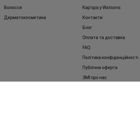
Волосся
Кар'єра у Watsons
Дерматокосметика
Контакти
Блог
Оплата та доставка
FAQ
Політика конфіденційності
Публічна оферта
ЗМІ про нас
Повернення замовлення
©2014 - 2026. Умови використання сайту