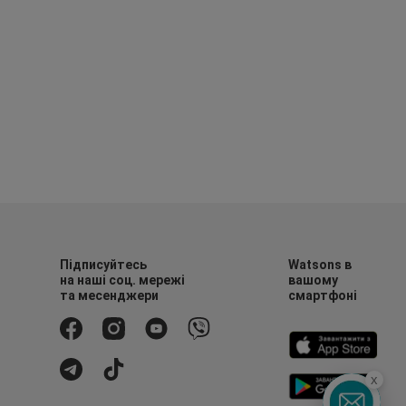
Підписуйтесь
Watsons в
на наші соц. мережі
вашому
та месенджери
смартфоні
x