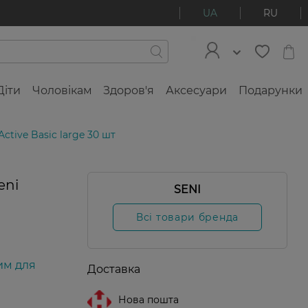
UA
RU
Діти
Чоловікам
Здоров'я
Аксесуари
Подарунки
ctive Basic large 30 шт
eni
SENI
Всі товари бренда
им для
Доставка
Нова пошта