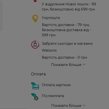
У відділення Нової пошти - 99
грн, безкоштовно від 699 грн
Укрпошта
Вартість доставки - 79 грн,
безкоштовна доставка від -
599 грн
Забрати сьогодні в магазині
Watsons
Вартість доставки - 0 грн
Вартість доставки - 99 грн, безкоштовна доставка від - 699 грн
Доставка кур'єром нової пошти
Вартість доставки - 150 грн (до парадного)
Показати більше
Оплата
Оплата карткою
Післяоплата
Показати більше