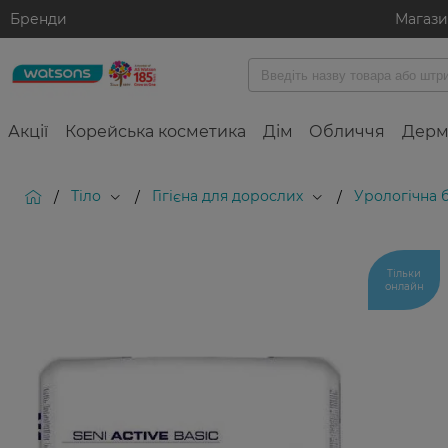
Бренди
Магаз
Акції
Корейська косметика
Дім
Обличчя
Дерм
Тіло
Гігієна для дорослих
Урологічна б
/
/
/
Тільки
онлайн