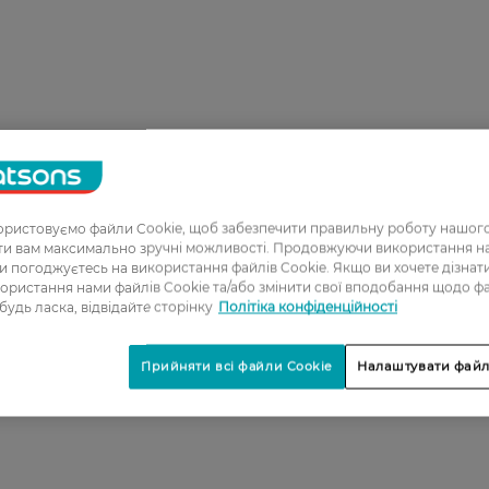
ристовуємо файли Cookie, щоб забезпечити правильну роботу нашого
1
ати вам максимально зручні можливості. Продовжуючи використання 
ви погоджуєтесь на використання файлів Cookie. Якщо ви хочете дізнат
2
ористання нами файлів Cookie та/або змінити свої вподобання щодо ф
 будь ласка, відвідайте сторінку
Політіка конфіденційності
3
4
Прийняти всі файли Cookie
Налаштувати файл
5