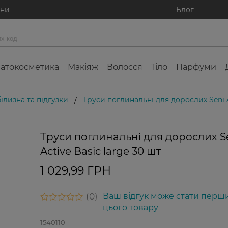
ини
Блог
атокосметика
Макіяж
Волосся
Тіло
Парфуми
ілизна та підгузки
Труси поглинальні для дорослих Seni A
/
Труси поглинальні для дорослих S
Active Basic large 30 шт
1 029,99 ГРН
0
Ваш відгук може стати перш
цього товару
1540110