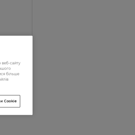
 веб-сайту
0
нашого
ися більше
0
айлів
0
0
и Cookie
0