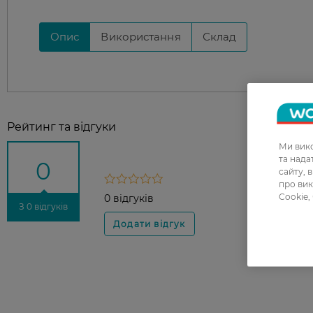
Опис
Використання
Склад
Рейтинг та відгуки
Ми вико
та над
0
сайту, 
про вик
Cookie,
0 відгуків
З 0 відгуків