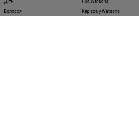
Діти
Про Watsons
Волосся
Кар'єра у Watsons
Дерматокосметика
Контакти
Блог
Оплата та доставка
FAQ
Політика конфіденційності
Публічна оферта
ЗМІ про нас
Повернення замовлення
©2014 - 2026. Умови використання сайту