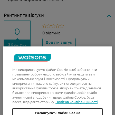
Рейтинг та відгуки
0
0 відгуків
З 0 відгуків
Доставка
Ми використовуємо файли Cookie, щоб забезпечити
Нова пошта
правильну роботу нашого веб-сайту та надати вам
У відділення Нової пошти - 99 грн,
максимально зручні можливості. Продовжуючи
використання нашого сайту, ви погоджуєтесь на
безкоштовно від 699 грн
використання файлів Cookie. Якщо ви хочете дізнатися
Укрпошта
більше про використання нами файлів Cookie та/або
змінити свої вподобання щодо файлів Cookie, будь
Вартість доставки - 79 грн, безкоштовна
ласка, відвідайте сторінку
Політіка конфіденційності
доставка від - 599 грн
Налаштувати файли Cookie
Забрати сьогодні в магазині Watsons