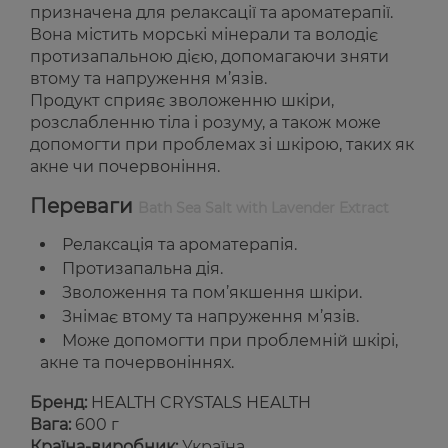
призначена для релаксації та ароматерапії.
Вона містить морські мінерали та володіє
протизапальною дією, допомагаючи зняти
втому та напруження м’язів.
Продукт сприяє зволоженню шкіри,
розслабленню тіла і розуму, а також може
допомогти при проблемах зі шкірою, таких як
акне чи почервоніння.
Переваги
Bath Sea Salt with Lavender Extract
Релаксація та ароматерапія.
Протизапальна дія.
Зволоження та пом’якшення шкіри.
Знімає втому та напруження м’язів.
Може допомогти при проблемній шкірі,
акне та почервоніннях.
Бренд:
HEALTH CRYSTALS HEALTH
Вага:
600 г
Країна-виробник:
Україна