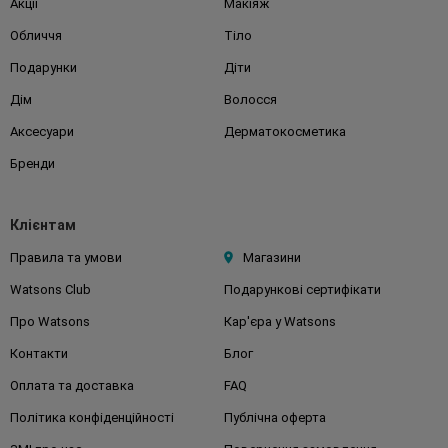
Акції
Макіяж
Обличчя
Тіло
Подарунки
Діти
Дім
Волосся
Аксесуари
Дерматокосметика
Бренди
Клієнтам
Правила та умови
Магазини
Watsons Club
Подарункові сертифікати
Про Watsons
Кар'єра у Watsons
Контакти
Блог
Оплата та доставка
FAQ
Політика конфіденційності
Публічна оферта