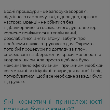
Водні процедури - це запорука здоров'я,
відмінного самопочуття і, відповідно, гарного
настрою. Вранці - не обійтися без
підбадьорливого і освіжаючого душа, ввечері -
корисно поніжитися в теплій ванні,
розслабитися, зняти втому і забути про
проблеми важкого трудового дня. Окремо -
потрібні процедури по догляду за тілом,
спрямовані на збереження краси, молодості та
здоров'я шкіри. Але просто щоб все було
максимально ефективним і приємним, необхідні
косметичні та гігієнічні товари для ванної. І слід
потурбуватися, щоб все необхідне завжди було
під рукою.
Які косметичні приналежності
повинні бути у ванній?