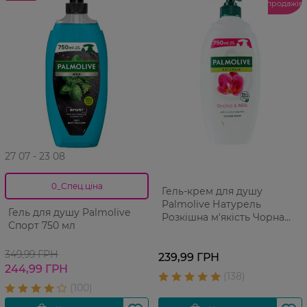
продажів
27 07 - 23 08
0_Спец.ціна
Гель-крем для душу
Palmolive Натурель
Гель для душу Palmolive
Розкішна м'якість Чорна
Спорт 750 мл
Орхідея та Зволожуюче
Молочко з дозатором 750
349,99 ГРН
мл
239,99 ГРН
244,99 ГРН