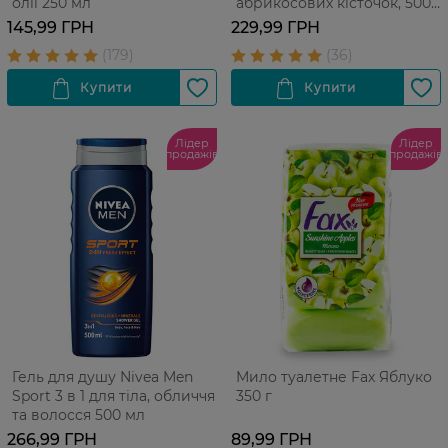
олії 250 мл
абрикосових кісточок, 500
мл
145,99 ГРН
229,99 ГРН
Лідер
Лідер
продажів
продажів
Гель для душу Nivea Men
Мило туалетне Fax Яблуко
Sport 3 в 1 для тіла, обличчя
350 г
та волосся 500 мл
266,99 ГРН
89,99 ГРН