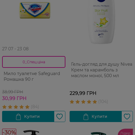
27 07 - 23 08
0_Спец.ціна
Гель-догляд для душу Nivea
Крем та карамболь з
Мило туалетне Safeguard
маслом моної, 500 мл
Ромашка 90 г
38,99 ГРН
229,99 ГРН
30,99 ГРН
-30%
Лідер