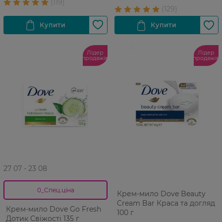
Лідер
Лідер
продажів
продажів
27 07 - 23 08
0_Спец.ціна
Крем-мило Dove Beauty
Cream Bar Краса та догляд
Крем-мило Dove Go Fresh
100 г
Дотик Свіжості 135 г