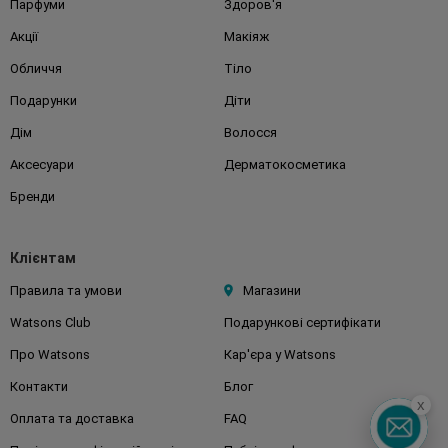
Парфуми
Здоров'я
Акції
Макіяж
Обличчя
Тіло
Подарунки
Діти
Дім
Волосся
Аксесуари
Дерматокосметика
Бренди
Клієнтам
Правила та умови
Магазини
Watsons Club
Подарункові сертифікати
Про Watsons
Кар'єра у Watsons
Контакти
Блог
x
Оплата та доставка
FAQ