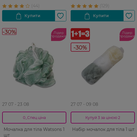
-30%
Лідер
Лідер
продажів
продажів
-30%
27 07 - 23 08
27 07 - 09 08
0_Спец.ціна
Купуй 3 за ціною 2
Мочалка для тіла Watsons 1
Набір мочалок для тіла 1 шт
шт