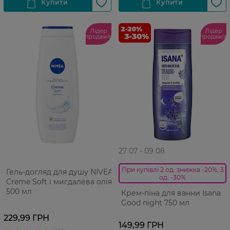
Лідер
Лідер
продажів
продажів
27 07 - 09 08
При купівлі 2 од. знижка -20%, 3
Гель-догляд для душу NIVEA
од. -30%
Creme Soft і мигдалева олія
500 мл
Крем-піна для ванни Isana
Good night 750 мл
229,99 ГРН
149,99 ГРН