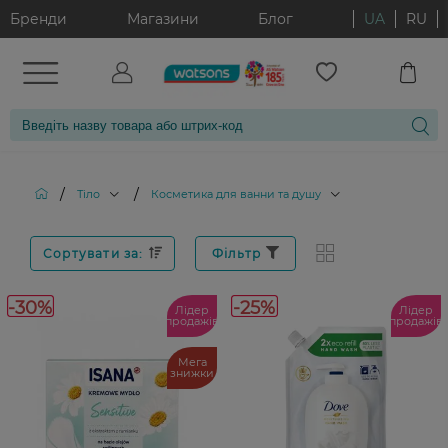
Бренди
Магазини
Блог
UA
RU
/
/
Тіло
Косметика для ванни та душу
Сортувати за:
Фільтр
-30%
-25%
Лідер
Лідер
продажів
продажів
Мега
знижки