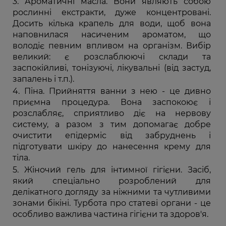
Ароматичні масла. Вони являють собою
рослинні екстракти, дуже концентровані.
Досить кілька крапель для води, щоб вона
наповнилася насиченим ароматом, що
володіє певним впливом на організм. Вибір
великий: є розслаблюючі склади та
заспокійливі, тонізуючі, лікувальні (від застуд,
запалень і т.п.).
Піна. Прийняття ванни з нею - це дивно
приємна процедура. Вона заспокоює і
розслабляє, сприятливо діє на нервову
систему, а разом з тим допомагає добре
очистити епідерміс від забруднень і
підготувати шкіру до нанесення крему для
тіла.
Жіночий гель для інтимної гігієни. Засіб,
який спеціально розроблений для
делікатного догляду за ніжними та чутливими
зонами бікіні. Турбота про статеві органи - це
особливо важлива частина гігієни та здоров'я.