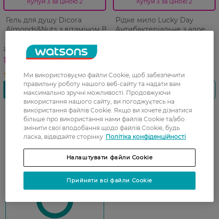
Купуй 3 за ціною 2
Купуй 3 за ціною 2
Гель для душу Dicora
Рідке мило Lucky Day
Almonds&Nuts з вітаміном В
Антибактеріальне з алое
Nuvaria Мигдаль та молоко
вера 300 мл
400 мл
179,99 ГРН
55,99 ГРН
125,99 ГРН
44,99 ГРН
Ми використовуємо файли Cookie, щоб забезпечити
правильну роботу нашого веб-сайту та надати вам
максимально зручні можливості. Продовжуючи
використання нашого сайту, ви погоджуєтесь на
використання файлів Cookie. Якщо ви хочете дізнатися
більше про використання нами файлів Cookie та/або
змінити свої вподобання щодо файлів Cookie, будь
ласка, відвідайте сторінку
Політіка конфіденційності
Налаштувати файли Cookie
Показати ще
Прийняти всі файли Cookie