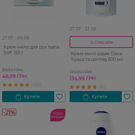
27 07 - 23 08
27 07 - 09 08
0_Спец.ціна
Крем-мило для рук Isana
Soft 150 г
Крем-мило рідке Dove
Краса та догляд 500 мл
69,99 ГРН
179,99 ГРН
48,99 ГРН
134,99 ГРН
-21%
Лідер
продажів