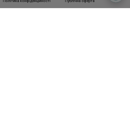
Політика конфіденційності
Публічна оферта
ЗМІ про нас
Повернення замовлення
Підписуйтесь
на наші соц. мережі
та месенджери
Watsons в вашому смартфоні
Гаряча лінія
0 800 300 333
З 9:00 до 19:00
Без вихідних