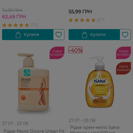
74,99 ГРН
55,99 ГРН
63,49 ГРН
-40%
Лідер
Лідер
продажів
продажів
Мега
знижки
27 07 - 09 08
27 07 - 23 08
Рідке крем-мило Isana
Рідке Мило Dicora Urban Fit