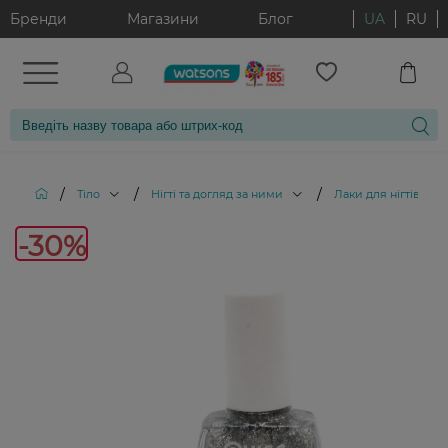
Бренди
Магазини
Блог
UA
RU
/
/
/
/
Тіло
Нігті та догляд за ними
Лаки для нігтів
-30%