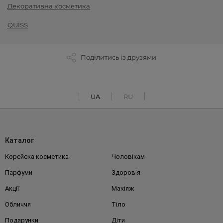
Декоративна косметика
QUISS
Поділитись із друзями
UA
RU
Каталог
Корейска косметика
Чоловікам
Парфуми
Здоров'я
Акції
Макіяж
Обличчя
Тіло
Подарунки
Діти