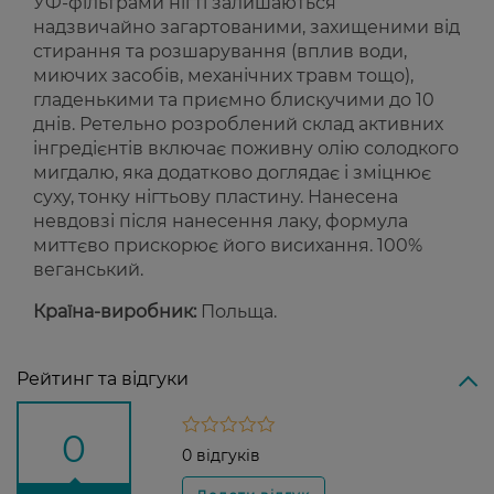
УФ-фільтрами нігті залишаються
надзвичайно загартованими, захищеними від
стирання та розшарування (вплив води,
миючих засобів, механічних травм тощо),
гладенькими та приємно блискучими до 10
днів. Ретельно розроблений склад активних
інгредієнтів включає поживну олію солодкого
мигдалю, яка додатково доглядає і зміцнює
суху, тонку нігтьову пластину. Нанесена
невдовзі після нанесення лаку, формула
миттєво прискорює його висихання. 100%
веганський.
Країна-виробник:
Польща.
Рейтинг та відгуки
0
0 відгуків