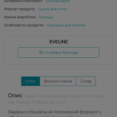
Активний компонент:
Олія мигдалю
Формат продукту:
Сушка для нігтів
Країна-виробник:
Польща
Особливість продукта:
Підходить для веганів
EVELINE
Всі товари бренда
Опис
Використання
Склад
Опис
Сушки і зміцнювача нігтів Super Dry серії
Nail Therapy Professional, 12 мл
Завдяки спеціальній полімерній формулі з