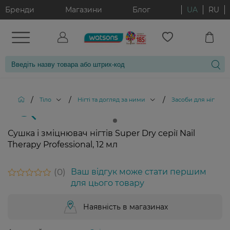
Бренди
Магазини
Блог
UA
RU
/
/
/
Тіло
Нігті та догляд за ними
Засоби для нігтів
Сушка і зміцнювач нігтів Super Dry серії Nail
Therapy Professional, 12 мл
0
Ваш відгук може стати першим
для цього товару
Наявність в магазинах