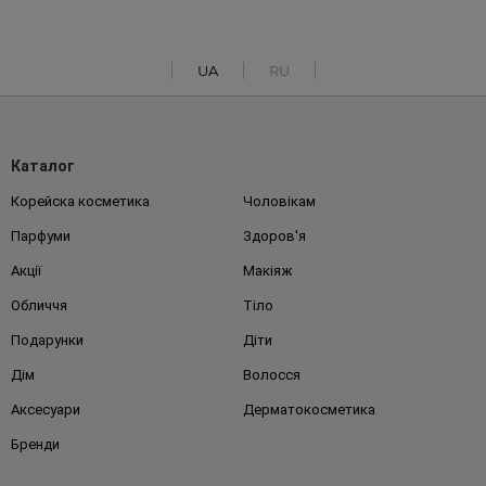
UA
RU
Каталог
Корейска косметика
Чоловікам
Парфуми
Здоров'я
Акції
Макіяж
Обличчя
Тіло
Подарунки
Діти
Дім
Волосся
Аксесуари
Дерматокосметика
Бренди