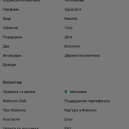
Корейска косметика
Чоловікам
Парфуми
Здоров'я
Акції
Макіяж
Обличчя
Тіло
Подарунки
Діти
Дім
Волосся
Аксесуари
Дерматокосметика
Бренди
Клієнтам
Правила та умови
Магазини
Watsons Club
Подарункові сертифікати
Про Watsons
Кар'єра у Watsons
Контакти
Блог
Оплата та доставка
FAQ