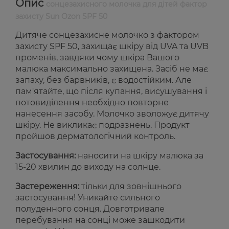
Опис
сонцезахисного молочка для дітей фактор
захисту Sun Ozon SPF 50
Дитяче сонцезахисне молочко з фактором
захиcту SPF 50, захищає шкіру від UVA та UVB
променів, завдяки чому шкіра Вашого
малюка максимально захищена. Засіб не має
запаху, без барвників, є водостійким. Але
пам'ятайте, що після купання, висушування і
потовиділення необхідно повторне
нанесення засобу. Молочко зволожує дитячу
шкіру. Не викликає подразнень. Продукт
пройшов дерматологічний контроль.
Застосування:
наносити на шкіру малюка за
15-20 хвилин до виходу на солнце.
Застереження:
тільки для зовнішнього
застосування! Уникайте сильного
полуденного сонця. Довготривале
перебування на сонці може зашкодити