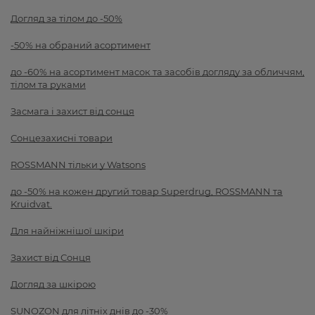
Догляд за тілом до -50%
-50% на обраний асортимент
до -60% на асортимент масок та засобів догляду за обличчям,
тілом та руками
Засмага і захист від сонця
Сонцезахисні товари
ROSSMANN тільки у Watsons
до -50% на кожен другий товар Superdrug, ROSSMANN та
Kruidvat.
Для найніжнішої шкіри
Захист від Сонця
Догляд за шкірою
SUNOZON для літніх днів до -30%