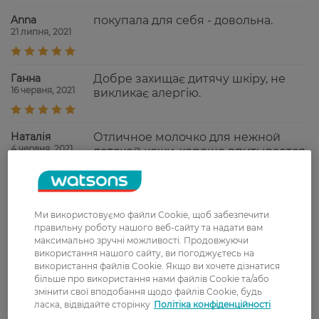
Anna
покупала для себя - довольна.
21 липня, 2021
Ганна
Добре захищає дитячу шкіру, не
16 червня, 2021
викликає алергію.
Наталія
Отличное молочко для нежной
4 червня, 2021
детской кожи, хорошо впитывается.
Показати ще
Ми використовуємо файли Cookie, щоб забезпечити
правильну роботу нашого веб-сайту та надати вам
максимально зручні можливості. Продовжуючи
використання нашого сайту, ви погоджуєтесь на
Доставка
використання файлів Cookie. Якщо ви хочете дізнатися
більше про використання нами файлів Cookie та/або
Нова пошта
змінити свої вподобання щодо файлів Cookie, будь
ласка, відвідайте сторінку
Політіка конфіденційності
У відділення Нової пошти - 99 грн,