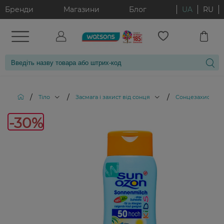
Бренди
Магазини
Блог
UA
RU
/
/
/
Тіло
Засмага і захист від сонця
Сонцезахисне мо
-30
-30%