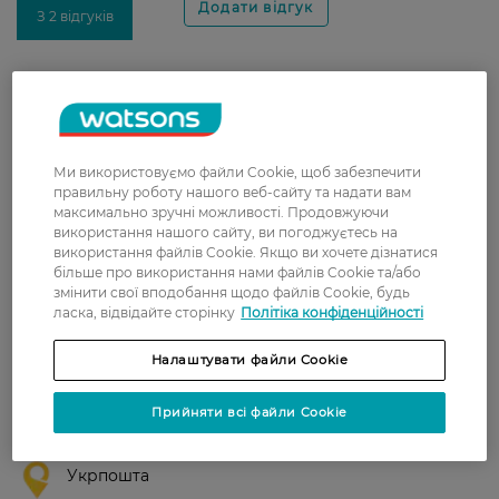
З 2 відгуків
Ірина
Ніжний, легкий крем з дуже
10 липня, 2026
приємним ароматом. Не залишає
липкості на тілі. Рекомендую.
Ми використовуємо файли Cookie, щоб забезпечити
правильну роботу нашого веб-сайту та надати вам
Сергій
Ефективний крем з гарним
максимально зручні можливості. Продовжуючи
14 квітня, 2019
ароматом.
використання нашого сайту, ви погоджуєтесь на
використання файлів Cookie. Якщо ви хочете дізнатися
більше про використання нами файлів Cookie та/або
змінити свої вподобання щодо файлів Cookie, будь
ласка, відвідайте сторінку
Політіка конфіденційності
Доставка
Налаштувати файли Cookie
Нова пошта
У відділення Нової пошти - 99 грн,
Прийняти всі файли Cookie
безкоштовно від 699 грн
Укрпошта