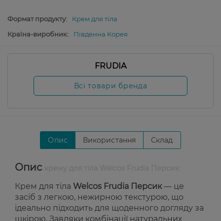
Формат продукту:
Крем для тіла
Країна-виробник:
Південна Корея
FRUDIA
Всі товари бренда
Опис
Використання
Склад
Опис
крему для тіла Welcos Frudia Персик
Крем для тіла
Welcos Frudia Персик
— це
засіб з легкою, нежирною текстурою, що
ідеально підходить для щоденного догляду за
шкірою. Завдяки комбінації натуральних