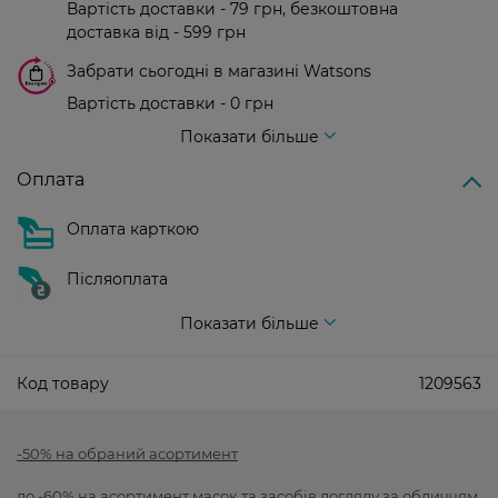
Вартість доставки - 79 грн, безкоштовна
доставка від - 599 грн
Забрати сьогодні в магазині Watsons
Вартість доставки - 0 грн
Вартість доставки - 99 грн, безкоштовна доставка від - 699 грн
Показати більше
Оплата
Оплата карткою
Післяоплата
Показати більше
Код товару
1209563
-50% на обраний асортимент
до -60% на асортимент масок та засобів догляду за обличчям,