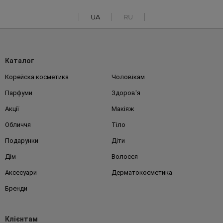
UA
RU
Каталог
Корейска косметика
Чоловікам
Парфуми
Здоров'я
Акції
Макіяж
Обличчя
Тіло
Подарунки
Діти
Дім
Волосся
Аксесуари
Дерматокосметика
Бренди
Клієнтам