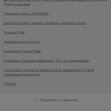
тілом та руками
Гарячий сезон у WATSONS
Догляд за тілом: креми, лосьйони, молочко та олії
Гель для тіла
Корейська косметика
Косметика по догляду
Корейські бренди: додатково −20% за промокодом
Тільки для учасників Watsons Club: додатково 1+1=3 на
корейську косметику
FRUDIA
Поділитись із друзями