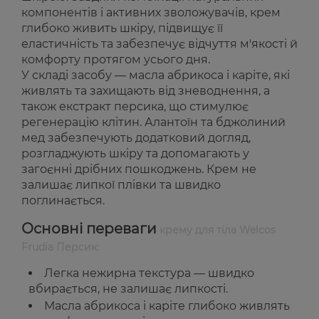
компонентів і активних зволожувачів, крем
глибоко живить шкіру, підвищує її
еластичність та забезпечує відчуття м'якості й
комфорту протягом усього дня.
У складі засобу — масла абрикоса і каріте, які
живлять та захищають від зневоднення, а
також екстракт персика, що стимулює
регенерацію клітин. Алантоїн та бджолиний
мед забезпечують додатковий догляд,
розгладжують шкіру та допомагають у
загоєнні дрібних пошкоджень. Крем не
залишає липкої плівки та швидко
поглинається.
Основні переваги
крему для тіла Welcos
Frudia Персик:
Легка нежирна текстура — швидко
вбирається, не залишає липкості.
Масла абрикоса і каріте глибоко живлять