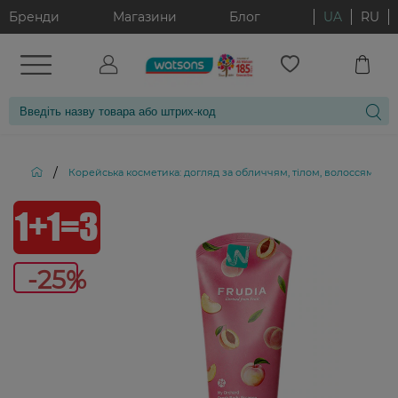
Бренди
Магазини
Блог
UA
RU
/
Корейська косметика: догляд за обличчям, тілом, волоссям і д
-25%