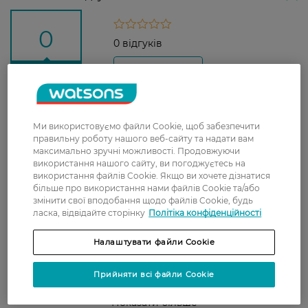
0
0 відгуків
З 0 відгуків
Доставка
Ми використовуємо файли Cookie, щоб забезпечити
правильну роботу нашого веб-сайту та надати вам
Нова пошта
максимально зручні можливості. Продовжуючи
використання нашого сайту, ви погоджуєтесь на
У відділення Нової пошти - 99 грн,
використання файлів Cookie. Якщо ви хочете дізнатися
безкоштовно від 699 грн
більше про використання нами файлів Cookie та/або
змінити свої вподобання щодо файлів Cookie, будь
Укрпошта
ласка, відвідайте сторінку
Політіка конфіденційності
Вартість доставки - 79 грн, безкоштовна
доставка від - 599 грн
Налаштувати файли Cookie
Забрати сьогодні в магазині Watsons
Прийняти всі файли Cookie
Вартість доставки - 0 грн
Вартість доставки - 99 грн, безкоштовна доставка від - 699 грн
Показати більше