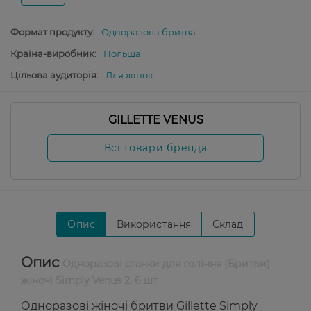
Формат продукту:
Одноразова бритва
Країна-виробник:
Польща
Цільова аудиторія:
Для жінок
GILLETTE VENUS
Всі товари бренда
Опис
Використання
Склад
Опис
Одноразові станки для гоління (Бритви)
жіночі Simply Venus 2, 6 шт
Одноразові жіночі бритви Gillette Simply