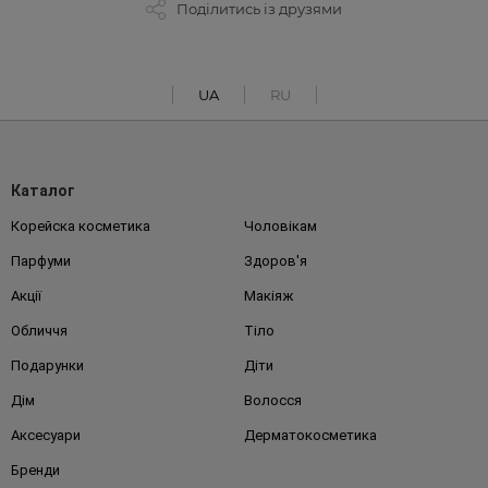
Поділитись із друзями
UA
RU
Каталог
Корейска косметика
Чоловікам
Парфуми
Здоров'я
Акції
Макіяж
Обличчя
Тіло
Подарунки
Діти
Дім
Волосся
Аксесуари
Дерматокосметика
Бренди