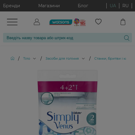
Бренди
Магазини
Блог
UA
RU
/
/
/
Тіло
Засоби для гоління
Станки, бритви і картр