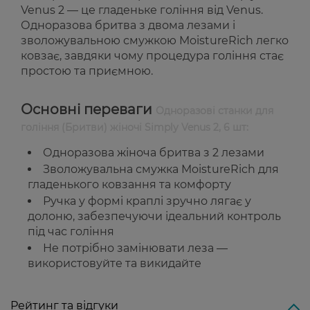
Venus 2 — це гладеньке гоління від Venus.
Одноразова бритва з двома лезами і
зволожувальною смужкою MoistureRich легко
ковзає, завдяки чому процедура гоління стає
простою та приємною.
Основні переваги
Одноразові станки для
гоління (Бритви) жіночі Simply Venus 2, 6 шт:
Одноразова жіноча бритва з 2 лезами
Зволожувальна смужка MoistureRich для
гладенького ковзання та комфорту
Ручка у формі краплі зручно лягає у
долоню, забезпечуючи ідеальний контроль
під час гоління
Не потрібно замінювати леза —
використовуйте та викидайте
Рейтинг та відгуки