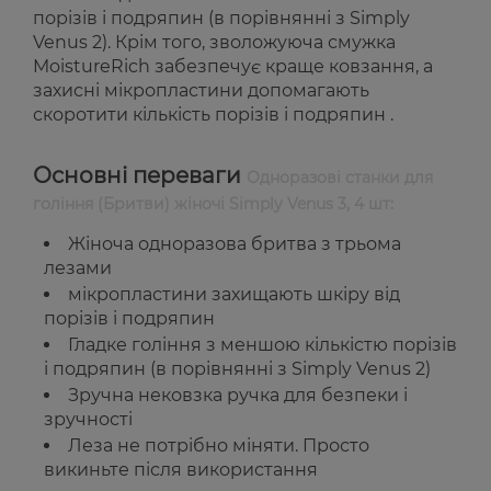
порізів і подряпин (в порівнянні з Simply
Venus 2). Крім того, зволожуюча смужка
MoistureRich забезпечує краще ковзання, а
захисні мікропластини допомагають
скоротити кількість порізів і подряпин .
Основні переваги
Одноразові станки для
гоління (Бритви) жіночі Simply Venus 3, 4 шт:
Жіноча одноразова бритва з трьома
лезами
мікропластини захищають шкіру від
порізів і подряпин
Гладке гоління з меншою кількістю порізів
і подряпин (в порівнянні з Simply Venus 2)
Зручна нековзка ручка для безпеки і
зручності
Леза не потрібно міняти. Просто
викиньте після використання