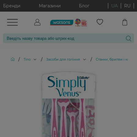
Бренди
Магазини
Блог
UA
RU
/
/
/
Тіло
Засоби для гоління
Станки, бритви і картр