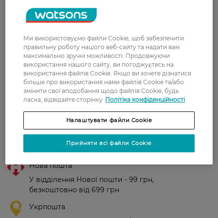
марфа
классные станки, качественные,
7 жовтня, 2021
надёжные, долговечные. Советую!
Ми використовуємо файли Cookie, щоб забезпечити
правильну роботу нашого веб-сайту та надати вам
максимально зручні можливості. Продовжуючи
Поліна
Качество отличное, удобно брать в
використання нашого сайту, ви погоджуєтесь на
5 жовтня, 2021
дорогу , надежно использовать
використання файлів Cookie. Якщо ви хочете дізнатися
більше про використання нами файлів Cookie та/або
змінити свої вподобання щодо файлів Cookie, будь
ласка, відвідайте сторінку
Політіка конфіденційності
Показати ще
Налаштувати файли Cookie
Доставка
Прийняти всі файли Cookie
Нова пошта
У відділення Нової пошти - 99 грн,
безкоштовно від 699 грн
Укрпошта