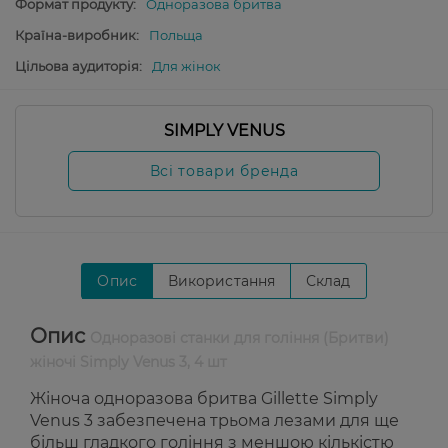
Формат продукту:
Одноразова бритва
Країна-виробник:
Польща
Цільова аудиторія:
Для жінок
SIMPLY VENUS
Всі товари бренда
Опис
Використання
Склад
Опис
Одноразові станки для гоління (Бритви)
жіночі Simply Venus 3, 4 шт
Жіноча одноразова бритва Gillette Simply
Venus 3 забезпечена трьома лезами для ще
більш гладкого гоління з меншою кількістю