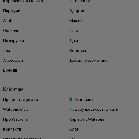
Корейска косметика
Чоловікам
Парфуми
Здоров'я
Акції
Макіяж
Обличчя
Тіло
Подарунки
Діти
Дім
Волосся
Аксесуари
Дерматокосметика
Бренди
Клієнтам
Правила та умови
Магазини
Watsons Club
Подарункові сертифікати
Про Watsons
Кар'єра у Watsons
Контакти
Блог