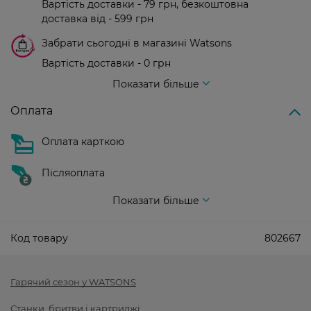
Вартість доставки - 79 грн, безкоштовна
доставка від - 599 грн
Забрати сьогодні в магазині Watsons
Вартість доставки - 0 грн
Вартість доставки - 99 грн, безкоштовна доставка від - 699 грн
Показати більше
Оплата
Оплата карткою
Післяоплата
Показати більше
Код товару
802667
Гарячий сезон у WATSONS
Станки, бритви і картриджі