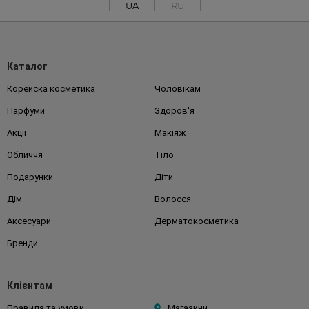
UA
RU
Каталог
Корейска косметика
Чоловікам
Парфуми
Здоров'я
Акції
Макіяж
Обличчя
Тіло
Подарунки
Діти
Дім
Волосся
Аксесуари
Дерматокосметика
Бренди
Клієнтам
Правила та умови
Магазини