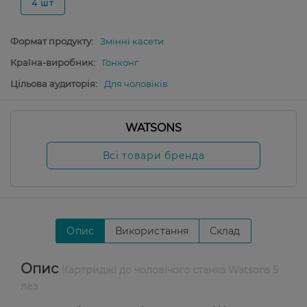
4 шт
Формат продукту:
Змінні касети
Країна-виробник:
Гонконг
Цільова аудиторія:
Для чоловіків
WATSONS
Всі товари бренда
Опис
Використання
Склад
Опис
Картриджі до чоловічого станка Watsons 5
лез