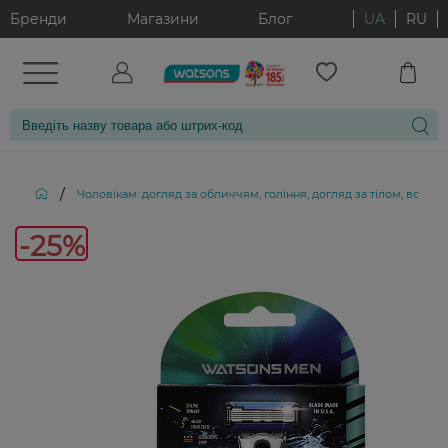
Бренди
Магазини
Блог
UA
RU
/
Чоловікам: догляд за обличчям, гоління, догляд за тілом, волос
-25%