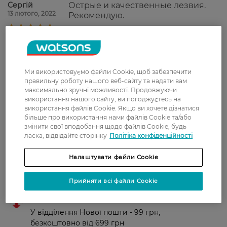
Сергій
Острые и качественные лезвия.
13 лютого, 2022
Рекомендую.
Артем
Леза відмінної якості, забезпечують
20 січня, 2022
комфортне гоління
Ми використовуємо файли Cookie, щоб забезпечити
правильну роботу нашого веб-сайту та надати вам
игорь
супер! мне понравилось! бреют
максимально зручні можливості. Продовжуючи
17 січня, 2022
легко и приятно!
використання нашого сайту, ви погоджуєтесь на
використання файлів Cookie. Якщо ви хочете дізнатися
більше про використання нами файлів Cookie та/або
змінити свої вподобання щодо файлів Cookie, будь
ласка, відвідайте сторінку
Політіка конфіденційності
Показати ще
Налаштувати файли Cookie
Доставка
Прийняти всі файли Cookie
Нова пошта
У відділення Нової пошти - 99 грн,
безкоштовно від 699 грн