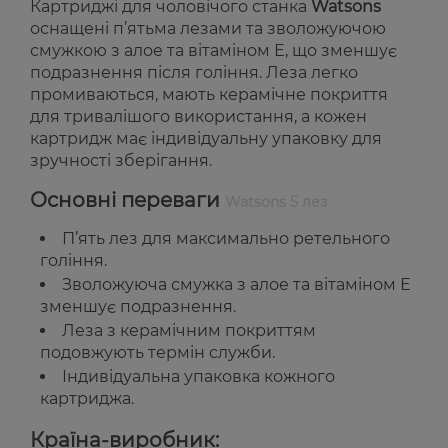
Картриджі для чоловічого станка
Watsons
оснащені п’ятьма лезами та зволожуючою
смужкою з алое та вітаміном Е, що зменшує
подразнення після гоління. Леза легко
промиваються, мають керамічне покриття
для тривалішого використання, а кожен
картридж має індивідуальну упаковку для
зручності зберігання.
Основні переваги
Watsons 5 лез
П’ять лез для максимально ретельного
гоління.
Зволожуюча смужка з алое та вітаміном Е
зменшує подразнення.
Леза з керамічним покриттям
подовжують термін служби.
Індивідуальна упаковка кожного
картриджа.
Країна-виробник: