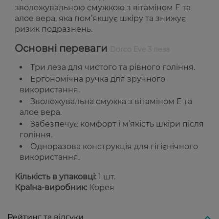
зволожувальною смужкою з вітаміном Е та
алое вера, яка пом’якшує шкіру та знижує
ризик подразнень.
Основні переваги
Dorco Eve 3 леза
Три леза для чистого та рівного гоління.
Ергономічна ручка для зручного
використання.
Зволожувальна смужка з вітаміном Е та
алое вера.
Забезпечує комфорт і м’якість шкіри після
гоління.
Одноразова конструкція для гігієнічного
використання.
Кількість в упаковці:
1 шт.
Країна-виробник:
Корея
Рейтинг та відгуки