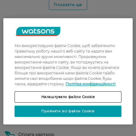
Показати ще
Доставка
Нова пошта
Ми використовуємо файли Cookie, щоб забезпечити
У відділення Нової пошти - 99 грн,
правильну роботу нашого веб-сайту та надати вам
безкоштовно від 699 грн
максимально зручні можливості. Продовжуючи
використання нашого сайту, ви погоджуєтесь на
Укрпошта
використання файлів Cookie. Якщо ви хочете дізнатися
більше про використання нами файлів Cookie та/або
Вартість доставки - 79 грн, безкоштовна
змінити свої вподобання щодо файлів Cookie, будь
доставка від - 599 грн
ласка, відвідайте сторінку
Політіка конфіденційності
Забрати сьогодні в магазині Watsons
Налаштувати файли Cookie
Вартість доставки - 0 грн
Вартість доставки - 99 грн, безкоштовна доставка від - 699 грн
Показати більше
Прийняти всі файли Cookie
Оплата
Оплата карткою