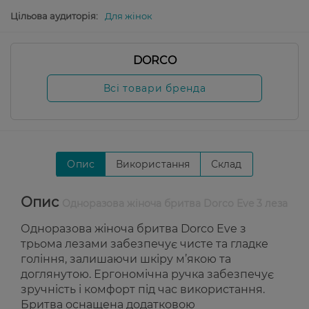
Цільова аудиторія:
Для жінок
DORCO
Всі товари бренда
Опис
Використання
Склад
Опис
Одноразова жіноча бритва Dorco Eve 3 леза
Одноразова жіноча бритва Dorco Eve з
трьома лезами забезпечує чисте та гладке
гоління, залишаючи шкіру м’якою та
доглянутою. Ергономічна ручка забезпечує
зручність і комфорт під час використання.
Бритва оснащена додатковою