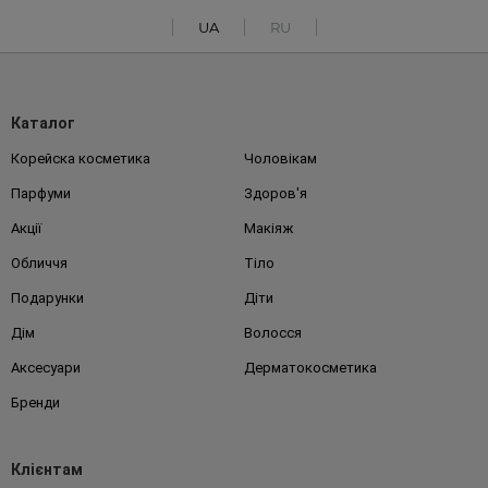
UA
RU
Каталог
Корейска косметика
Чоловікам
Парфуми
Здоров'я
Акції
Макіяж
Обличчя
Тіло
Подарунки
Діти
Дім
Волосся
Аксесуари
Дерматокосметика
Бренди
Клієнтам