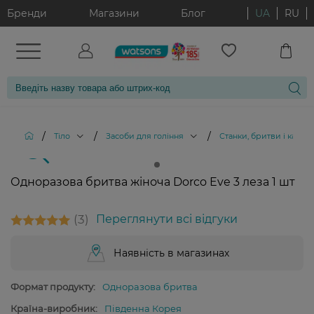
Бренди
Магазини
Блог
UA
RU
/
/
/
Тіло
Засоби для гоління
Станки, бритви і картр
Одноразова бритва жіноча Dorco Eve 3 леза 1 шт
3
Переглянути всі відгуки
Наявність в магазинах
Формат продукту:
Одноразова бритва
Країна-виробник:
Південна Корея