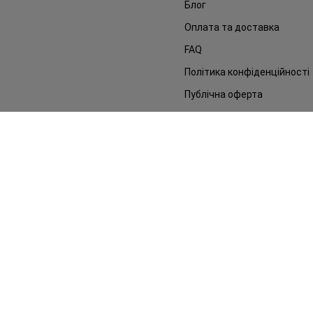
Блог
Оплата та доставка
FAQ
Політика конфіденційності
Публічна оферта
ЗМІ про нас
Повернення замовлення
©2014 - 2026. Умови використання сайту