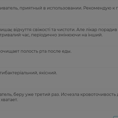
ватель, приятный в использовании. Рекомендую к п
ишає відчуття свіжості та чистоти. Але лікар порадив
тривалий час, періодично змінюючи на інший.
очищает полость рта после еды.
тибактеріальний, якісний.
ель, беру уже третий раз. Исчезла кровоточивость 
хватает.