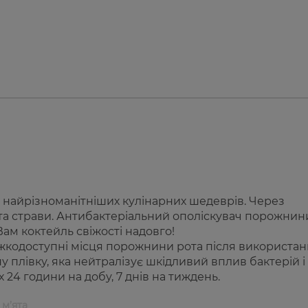
в найрізноманітніших кулінарних шедеврів. Через
і та страви. Антибактеріальний ополіскувач порожнин
ам коктейль свіжості надовго!
ажкодоступні місця порожнини рота після використа
ну плівку, яка нейтралізує шкідливий вплив бактерій і
24 години на добу, 7 днів на тиждень.
 м’ята