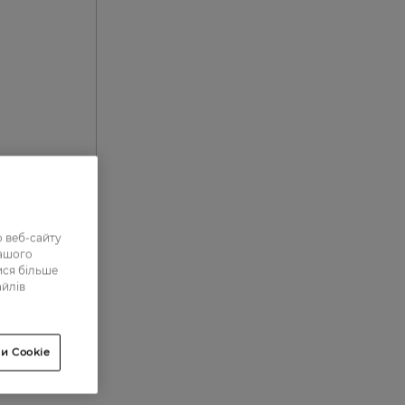
 веб-сайту
нашого
0
ися більше
0
айлів
10
8
и Cookie
82