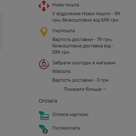
Нова пошта
У відділення Нової пошти - 99
грн, безкоштовно від 699 грн
Укрпошта
Вартість доставки - 79 грн,
безкоштовна доставка від -
599 грн
Забрати сьогодні в магазині
Watsons
Вартість доставки - 0 грн
Вартість доставки - 99 грн, безкоштовна доставка від - 699 грн
Доставка кур'єром нової пошти
Вартість доставки - 150 грн (до парадного)
Показати більше
Оплата
Оплата карткою
Післяоплата