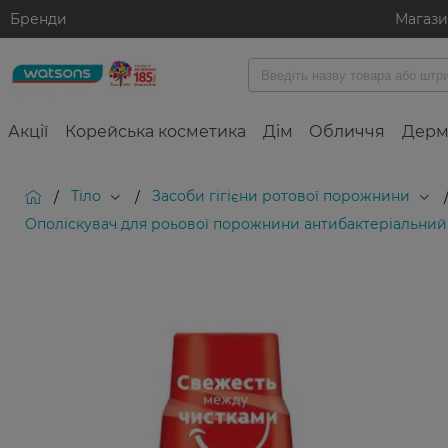
Бренди
Магаз
Акції
Корейська косметика
Дім
Обличчя
Дерм
Тіло
Засоби гігієни ротової порожнини
/
/
Ополіскувач для роьової порожнини антибактеріальний C