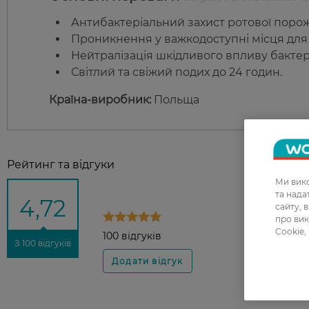
Антибактеріальний захист ротової поро
Проникнення у важкодоступні місця для
Нейтралізація шкідливого впливу бактері
Світлий та свіжий подих до 24 годин.
Країна-виробник:
Польща
Рейтинг та відгуки
Ми вико
та над
4,72
сайту, 
про вик
Cookie,
100 відгуків
З 100 відгуків