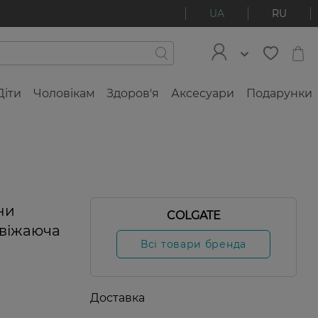
UA
RU
Діти
Чоловікам
Здоров'я
Аксесуари
Подарунки
ни
COLGATE
свіжаюча
Всі товари бренда
Доставка