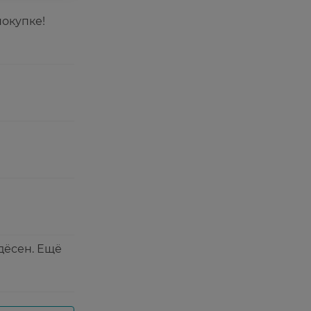
окупке!
дёсен. Ещё