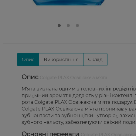
Опис
Використання
Склад
Опис
Colgate PLAX Освіжаюча м’ята
М'ята визнана одним з головних інгредієнті
приємний аромат її додають у різні коктейл
рота Colgate PLAX Освіжаюча м’ята подарує В
Colgate PLAX Освіжаюча м’ята проникає у в
зубної пасти та зубної щітки і утворює захис
зубного нальоту, забезпечуючи свіжий подих 
Основні переваги
Colgate PLAX Освіжаюча