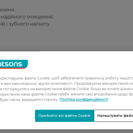
жнини.
 надійного очищення.
й і зубного нальоту.
ристовуємо файли Cookie, щоб забезпечити правильну роботу нашого
ати вам максимально зручні можливості. Продовжуючи використання 
1
ви погоджуєтесь на використання файлів Cookie. Якщо ви хочете дізнат
2
ористання нами файлів Cookie та/або змінити свої вподобання щодо ф
 будь ласка, відвідайте сторінку
Політіка конфіденційності
3
4
Прийняти всі файли Cookie
Налаштувати файл
5