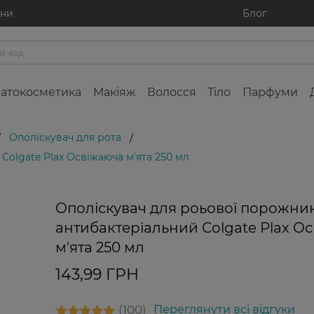
ини
Блог
атокосметика
Макіяж
Волосся
Тіло
Парфуми
Ополіскувач для рота
/
/
olgate Plax Освіжаюча м'ята 250 мл
Ополіскувач для роьової порожни
антибактеріальний Colgate Plax О
м'ята 250 мл
143,99 ГРН
100
Переглянути всі відгуки