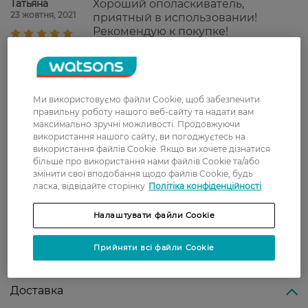
Татьяна
Хороший ополаскиватель,
23 жовтня, 2021
приятный в использовании!
Рекомендую к покупке!
Ігор
Чудова знижкка на якісний
10 жовтня, 2021
ополіскувач! Раджу спробувати.
Ми використовуємо файли Cookie, щоб забезпечити
правильну роботу нашого веб-сайту та надати вам
Татьяна
Самый лучший ополаскиватель,
максимально зручні можливості. Продовжуючи
8 жовтня, 2021
много лет покупаю.
використання нашого сайту, ви погоджуєтесь на
використання файлів Cookie. Якщо ви хочете дізнатися
більше про використання нами файлів Cookie та/або
Ольга
хороший привкус и за зубами
змінити свої вподобання щодо файлів Cookie, будь
2 жовтня, 2021
ухаживает
ласка, відвідайте сторінку
Політіка конфіденційності
Налаштувати файли Cookie
Показати ще
Прийняти всі файли Cookie
Доставка