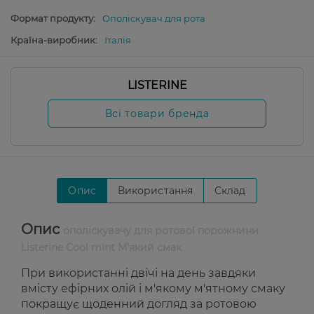
Формат продукту:
Ополіскувач для рота
Країна-виробник:
Італія
LISTERINE
Всі товари бренда
Опис
Використання
Склад
Опис
ополіскувачу для ротової порожнини
Listerine Cool mint М'який смак
При використанні двічі на день завдяки
вмісту ефірних олій і м'якому м'ятному смаку
покращує щоденний догляд за ротовою