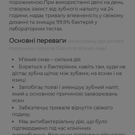
порожниною.При використанні двічі на день,
створює захист від зубного нальоту на 24
години, надає тривалу впевненість у свіжому
диханні та знищує 99,9% бактерій у
лабораторних тестах.
Основні переваги
ополіскувачу для ротової
порожнини Listerine Cool mint М'який смак:
М’який смак – сильна дія
Бореться з бактеріями, навіть там, куди не
дістає зубна щітка: між зубами, на яснах і на
язиці
Запобігає появі і зменшує зубний наліт,
який є основною причиною захворювань
ясен
Забезпечує тривале відчуття свіжого
подиху.
Має антибактеріальну дію, що було
підтверджено під час клінічних
випробувань. Водночас підтримує рівновагу