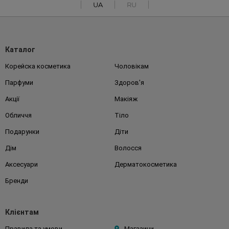
UA
RU
Каталог
Корейска косметика
Чоловікам
Парфуми
Здоров'я
Акції
Макіяж
Обличчя
Тіло
Подарунки
Діти
Дім
Волосся
Аксесуари
Дерматокосметика
Бренди
Клієнтам
Правила та умови
Магазини